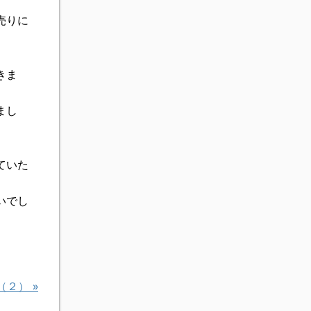
売りに
きま
まし
ていた
いでし
（２）
»