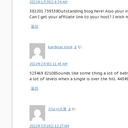
2022年1月28日 8:34 AM
382201 759338Outstanding blog here! Also your i
Can I get your affiliate link to your host? I wish
返信
kardinal stick
より:
2022年2月9日 11:43 AM
523469 82108Sounds like some thing a lot of baby
a lot of levels when a single is over the hill. 4434
返信
강남셔츠룸
より:
2022年3月18日 12:27 AM