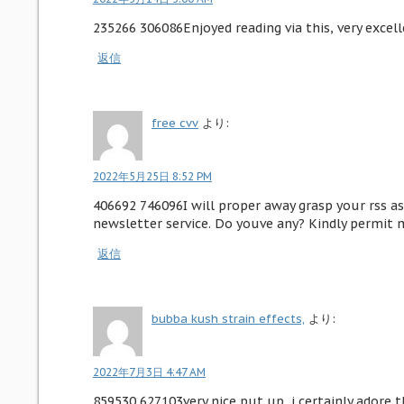
235266 306086Enjoyed reading via this, very excel
返信
free cvv
より:
2022年5月25日 8:52 PM
406692 746096I will proper away grasp your rss as 
newsletter service. Do youve any? Kindly permit m
返信
bubba kush strain effects​,
より:
2022年7月3日 4:47 AM
859530 627103very nice put up, i certainly adore th