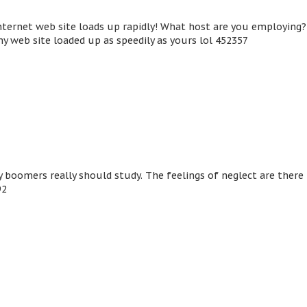
nternet web site loads up rapidly! What host are you employing?
 my web site loaded up as speedily as yours lol 452357
 boomers really should study. The feelings of neglect are there 
92