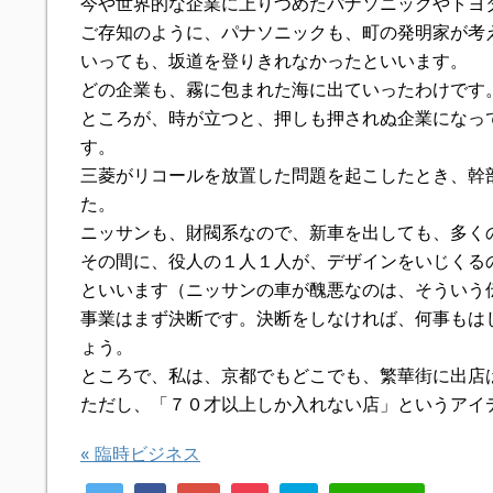
今や世界的な企業に上りつめたパナソニックやトヨ
ご存知のように、パナソニックも、町の発明家が考
いっても、坂道を登りきれなかったといいます。
どの企業も、霧に包まれた海に出ていったわけです
ところが、時が立つと、押しも押されぬ企業になっ
す。
三菱がリコールを放置した問題を起こしたとき、幹
た。
ニッサンも、財閥系なので、新車を出しても、多く
その間に、役人の１人１人が、デザインをいじくる
といいます（ニッサンの車が醜悪なのは、そういう
事業はまず決断です。決断をしなければ、何事もは
ょう。
ところで、私は、京都でもどこでも、繁華街に出店
ただし、「７０才以上しか入れない店」というアイ
«
臨時ビジネス