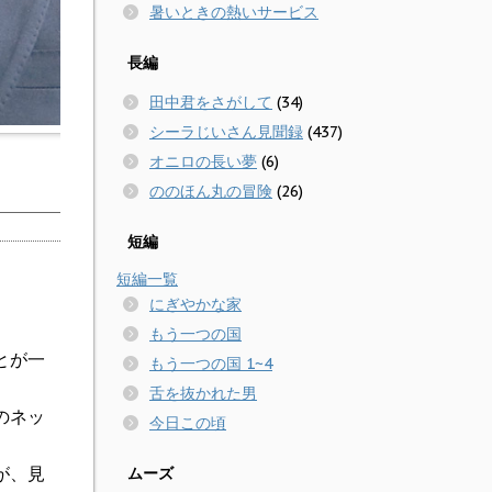
暑いときの熱いサービス
長編
田中君をさがして
(34)
シーラじいさん見聞録
(437)
オニロの長い夢
(6)
ののほん丸の冒険
(26)
短編
短編一覧
にぎやかな家
もう一つの国
とが一
もう一つの国 1~4
舌を抜かれた男
のネッ
今日この頃
が、見
ムーズ