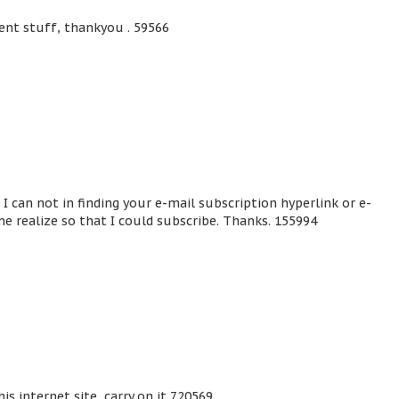
lent stuff, thankyou . 59566
I can not in finding your e-mail subscription hyperlink or e-
e realize so that I could subscribe. Thanks. 155994
is internet site, carry on it 720569