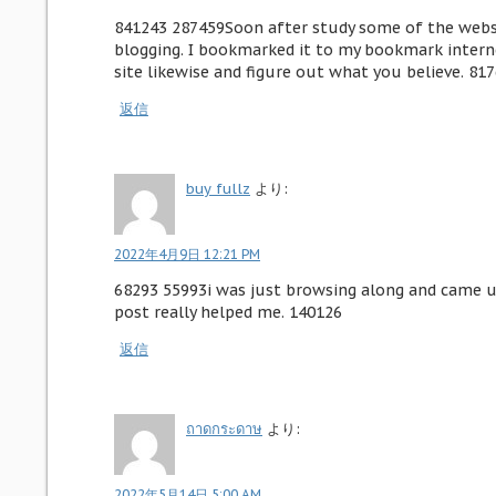
841243 287459Soon after study some of the websit
blogging. I bookmarked it to my bookmark internet
site likewise and figure out what you believe. 81
返信
buy fullz
より:
2022年4月9日 12:21 PM
68293 55993i was just browsing along and came up
post really helped me. 140126
返信
ถาดกระดาษ
より:
2022年5月14日 5:00 AM