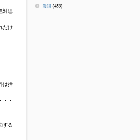
漫談
(459)
絶対思
れだけ
。
料は捨
・・・
功する