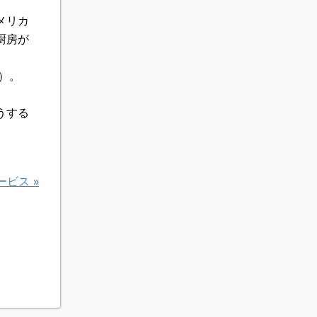
メリカ
厨房が
）。
うする
ービス
»