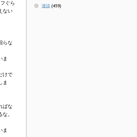
ッフぐら
漫談
(459)
えない
回らな
いま
だけで
しま
ればな
るな。
いま