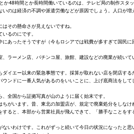
とか48時間とか長時間働いているのは、テレビ局の制作スタ
ないのは経済の不調や派遣労働などが原因でしょう。人口が増
にはその懸命さが見えないですね。
ているのにです。
中にあったそうですが（今もロシアでは戦費が多すぎて国民に
室、ラーメン店、パチンコ屋、旅館、建設などの廃業が続いて
もダイエー以来の緊急事態です。採算が取れない店を閉店する
バウンドに一番人気があるのをいいことに、上げ底商法をして
ら、全国から証拠写真が山のように届く始末です。
はちがいます。昔、東北の加盟店が、規定で廃棄処分をしなけ
をすると、本部から営業社員が飛んできて、「勝手なことをす
がないわけです。これがずっと続いて今日の状況になったと思