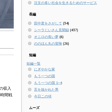
注文の多い社会を生きるためのサービス
長編
田中君をさがして
(34)
シーラじいさん見聞録
(437)
オニロの長い夢
(6)
ののほん丸の冒険
(26)
短編
短編一覧
にぎやかな家
もう一つの国
もう一つの国 1~4
の収入
舌を抜かれた男
4時間戦
今日この頃
ムーズ