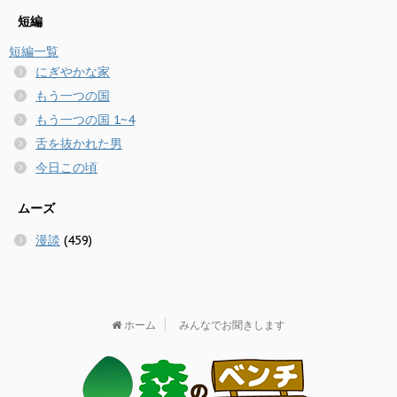
短編
短編一覧
にぎやかな家
もう一つの国
もう一つの国 1~4
舌を抜かれた男
今日この頃
ムーズ
漫談
(459)
ホーム
みんなでお聞きします