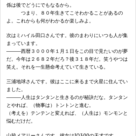
係は後でどうにでもなるから。
つまり、８０年生きてこそわかることがあるの
よ。これからも何がわかるか楽しみよ。
次はミハイル田口さんです。彼のまわりにいつも人が集
まっています。
―――西暦３０００年１月１日をこの目で見たいのが夢
だ。今年は２６８２年だろ？後３１８年だ。笑うやつは
笑え。それを一生懸命考えていて生きている。
三浦地球さんです。彼はここに来るまで火星に住んでい
ました。
―――人生はタンタンと生きるのが秘訣だな。タンタン
とやれば、（物事は）トントンと進む。
（考えを）テンテンと変えれば、（人生は）モンモンと
悩むだけだ。
山脇メアリーさんです。彼女はIQ300の天才です。