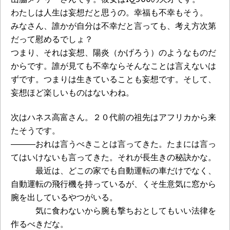
わたしは人生は妄想だと思うの。幸福も不幸もそう。
みなさん、誰かが自分は不幸だと言っても、考え方次第
だって慰めるでしょ？
つまり、それは妄想、陽炎（かげろう）のようなものだ
からです。誰が見ても不幸ならそんなことは言えないは
ずです。つまりは生きていることも妄想です。そして、
妄想ほど楽しいものはないわね。
次はハネス高富さん。２０代前の祖先はアフリカから来
たそうです。
―――おれは言うべきことは言ってきた。たまには言っ
てはいけないも言ってきた。それが長生きの秘訣かな。
最近は、どこの家でも自動運転の車だけでなく、
自動運転の飛行機を持っているが、くそ生意気に窓から
腕を出しているやつがいる。
気に食わないから腕も撃ちおとしてもいい法律を
作るべきだな。