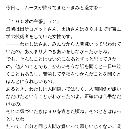
今日も、ムーズが降りてきた～きみと漫才を～
「１００才の主張」（２）
最初は田所コメットさん。田所さんは８０才まで宇宙工
学の技術者をしていた女性です。
―――わたしはさあ、みんなから人間嫌いって思われて
いたの。あんまり人づきあいをしなかったからね。
でも、そんなことはないのになあとずっと思ってきた
の。他人のことでも、かわいそうな話を聞くと一日中泣
くこともあるし、苦労して幸福をつかんだことを聞くと
ほんとにうれしいもの。
あるとき、わたしは人間嫌いではなく、人間関係が嫌い
なだけだということがわかったのよ。正確には苦手なだ
けなの。
それに気づいたきは８０を過ぎた頃ね。そのときはほっ
としたわ。
だって、自分と同じ人間が嫌いって寂しいじゃない。関