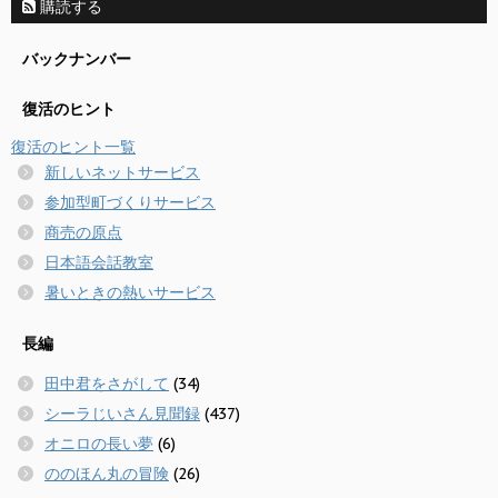
購読する
バックナンバー
復活のヒント
復活のヒント一覧
新しいネットサービス
参加型町づくりサービス
商売の原点
日本語会話教室
暑いときの熱いサービス
長編
田中君をさがして
(34)
シーラじいさん見聞録
(437)
オニロの長い夢
(6)
ののほん丸の冒険
(26)