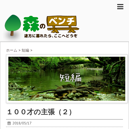
ホーム
>
短編
>
１００才の主張（２）
2018/05/17