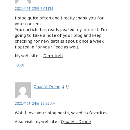
2021年6月23日 7:03 PM
I blog quite often and I really thank you for
your content.
Your article has really peaked my interest. I'm
going to take a note of your blog and keep
checking for new details about once a week.
I opted in for your Feed as well.
My web site ...
Dermicell
返信
QuadAir Drone
より:
2021年6月24日 12:51 AM
Woh I love your blog posts, saved to favorites!
Also visit my website -
QuadAir Drone