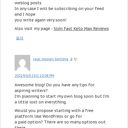
weblog posts.
In any case I will be subscribing on your feed
and I hope
you write again very soon!
Also visit my page -
Slim Fast Keto Max Reviews
返信
real money betting
より:
2021年6月25日 10:08 PM
Awesome blog! Do you have any tips for
aspiring writers?
I'm planning to start my own blog soon but I'm
a little lost on everything.
Would you propose starting with a free
platform like WordPress or go for
a paid option? There are so many options out
there