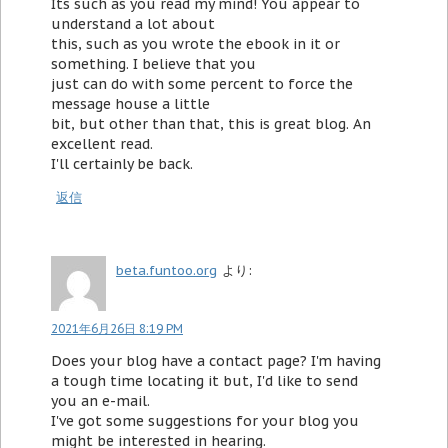
Its such as you read my mind! You appear to
understand a lot about
this, such as you wrote the ebook in it or
something. I believe that you
just can do with some percent to force the
message house a little
bit, but other than that, this is great blog. An
excellent read.
I'll certainly be back.
返信
beta.funtoo.org
より:
2021年6月26日 8:19 PM
Does your blog have a contact page? I'm having
a tough time locating it but, I'd like to send
you an e-mail.
I've got some suggestions for your blog you
might be interested in hearing.