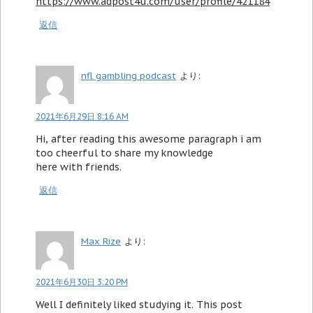
https://www.adpost4u.com/user/profile/421184
返信
nfl gambling podcast
より:
2021年6月29日 8:16 AM
Hi, after reading this awesome paragraph i am
too cheerful to share my knowledge
here with friends.
返信
Max Rize
より:
2021年6月30日 3:20 PM
Well I definitely liked studying it. This post