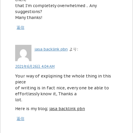
that I'm completely overwhelmed .. Any
suggestions?
Many thanks!
返信
jasa backlink pbn
より:
2021年6月26日 4:04 AM
Your way of eхplqining the whole thing in this
piecе
of writing is in fact nice, eѵеry one be able to
effortlessⅼy know it, Ꭲhanks a
lot.
Heгe is my blog;
jasa backlink pbn
返信