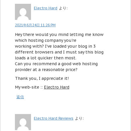
Electro Hard
より:
2021年6月24日 11:26 PM
Hey there would you mind letting me know
which hosting company you're
working with? I've loaded your blog in 3
different browsers and I must say this blog
loads a lot quicker then most.
Can you recommend a good web hosting
provider at a reasonable price?
Thank you, I appreciate it!
My web-site ::
Electro Hard
返信
Electro Hard Reviews
より: