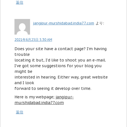
返信
jangipur-murshidabad.india77.com
より:
2021年6月25日 5:30 AM
Does your site have a contact page? I'm having
trouble
locating it but, I'd like to shoot you an e-mail.
I've got some suggestions for your blog you
might be
interested in hearing. Either way, great website
and I look
forward to seeing it develop over time.
Here is my webpage;
jangipur-
murshidabad.india77.com
返信