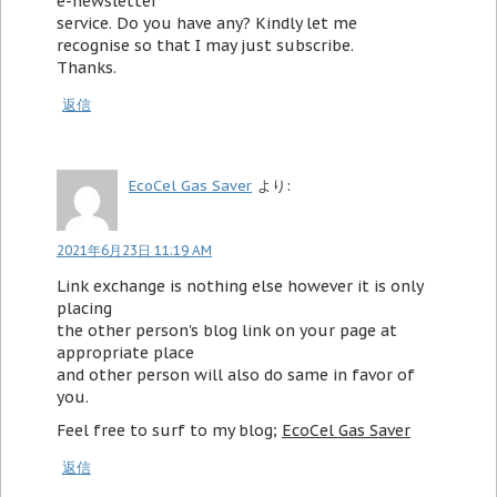
e-newsletter
service. Do you have any? Kindly let me
recognise so that I may just subscribe.
Thanks.
返信
EcoCel Gas Saver
より:
2021年6月23日 11:19 AM
Link exchange is nothing else however it is only
placing
the other person's blog link on your page at
appropriate place
and other person will also do same in favor of
you.
Feel free to surf to my blog;
EcoCel Gas Saver
返信