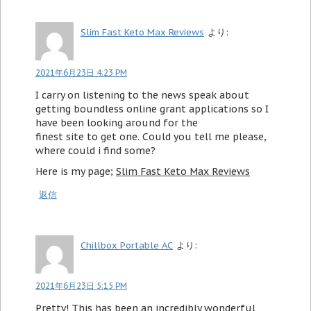
Slim Fast Keto Max Reviews
より:
2021年6月23日 4:23 PM
I carry on listening to the news speak about
getting boundless online grant applications so I
have been looking around for the
finest site to get one. Could you tell me please,
where could i find some?
Here is my page;
Slim Fast Keto Max Reviews
返信
Chillbox Portable AC
より:
2021年6月23日 5:15 PM
Pretty! This has been an incredibly wonderful