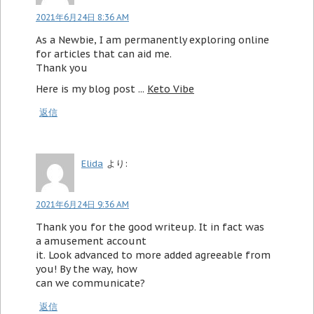
2021年6月24日 8:36 AM
As a Newbie, I am permanently exploring online
for articles that can aid me.
Thank you
Here is my blog post ...
Keto Vibe
返信
Elida
より:
2021年6月24日 9:36 AM
Thank you for the good writeup. It in fact was
a amusement account
it. Look advanced to more added agreeable from
you! By the way, how
can we communicate?
返信