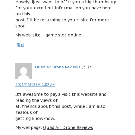
Howdy! Ӏ just want tօ offrr you a big thumbs up
for your excеllent infoгmation you havе here
on this
post. I'll be returning to youｒ site for more
soon.
My web-ѕite ...
game slot online
返信
Quad Air Drone Reviews
より:
2021年6月25日 1:02 AM
It's awesome to pay a visit this website and
reading the views of
all friends about this post, while I am also
zealous of
getting know-how.
My webpage;
Quad Air Drone Reviews