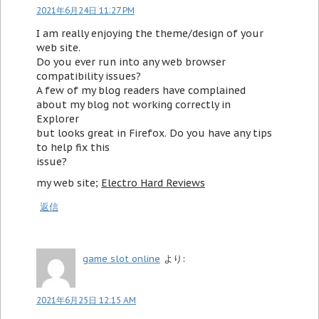
2021年6月24日 11:27 PM
I am really enjoying the theme/design of your
web site.
Do you ever run into any web browser
compatibility issues?
A few of my blog readers have complained
about my blog not working correctly in
Explorer
but looks great in Firefox. Do you have any tips
to help fix this
issue?
my web site;
Electro Hard Reviews
返信
game slot online
より:
2021年6月25日 12:15 AM