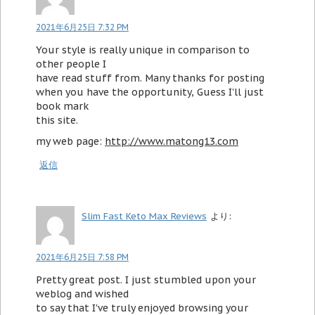
2021年6月25日 7:32 PM
Your style is really unique in comparison to
other people I
have read stuff from. Many thanks for posting
when you have the opportunity, Guess I'll just
book mark
this site.
my web page:
http://www.matong13.com
返信
Slim Fast Keto Max Reviews
より:
2021年6月25日 7:58 PM
Pretty great post. I just stumbled upon your
weblog and wished
to say that I've truly enjoyed browsing your