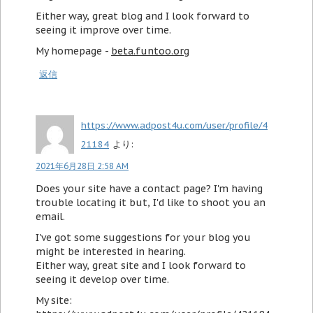
Either way, great blog and I look forward to
seeing it improve over time.
My homepage -
beta.funtoo.org
返信
https://www.adpost4u.com/user/profile/4
21184
より:
2021年6月28日 2:58 AM
Does your site have a contact page? I'm having
trouble locating it but, I'd like to shoot you an
email.
I've got some suggestions for your blog you
might be interested in hearing.
Either way, great site and I look forward to
seeing it develop over time.
My site: