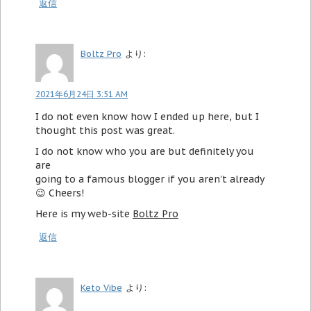
返信
Boltz Pro
より:
2021年6月24日 3:51 AM
I do not even know how I ended up here, but I
thought this post was great.
I do not know who you are but definitely you
are
going to a famous blogger if you aren't already
Cheers!
Here is my web-site
Boltz Pro
返信
Keto Vibe
より: