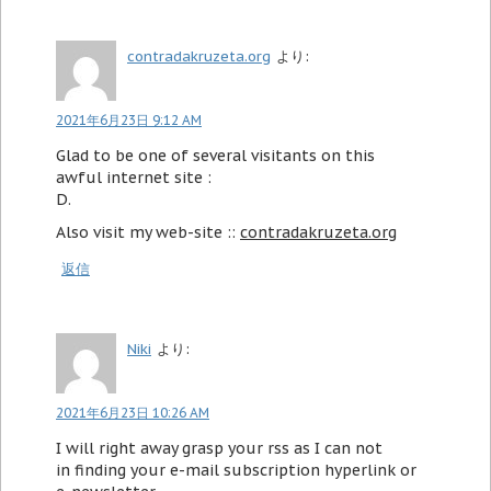
contradakruzeta.org
より:
2021年6月23日 9:12 AM
Glad to be one of several visitants on this
awful internet site :
D.
Also visit my web-site ::
contradakruzeta.org
返信
Niki
より:
2021年6月23日 10:26 AM
I will right away grasp your rss as I can not
in finding your e-mail subscription hyperlink or