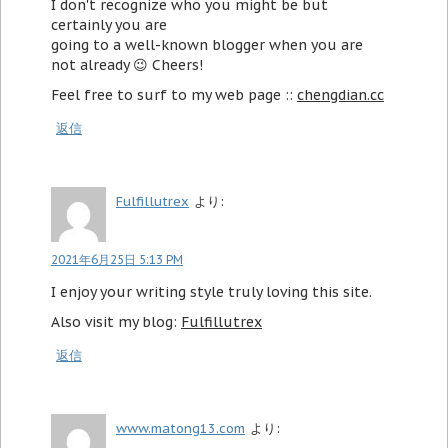
I don't recognize who you might be but
certainly you are
going to a well-known blogger when you are
not already
Cheers!
Feel free to surf to my web page ::
chengdian.cc
返信
Fulfillutrex
より:
2021年6月25日 5:13 PM
I enjoy your writing style truly loving this site.
Also visit my blog:
Fulfillutrex
返信
www.matong13.com
より: