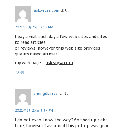
ask.vrysa.com
より:
2021年6月25日 2:13 PM
I pay a visit each day a few web sites and sites
to read articles
or reviews, however this web site provides
quality based articles.
my web page ::
ask.vrysa.com
返信
chengdian.cc
より:
2021年6月25日 3:37 PM
I do not even know the way I finished up right
here, however I assumed this put up was good.