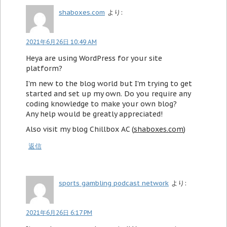
shaboxes.com
より:
2021年6月26日 10:49 AM
Heya are using WordPress for your site
platform?
I'm new to the blog world but I'm trying to get
started and set up my own. Do you require any
coding knowledge to make your own blog?
Any help would be greatly appreciated!
Also visit my blog Chillbox AC (
shaboxes.com
)
返信
sports gambling podcast network
より:
2021年6月26日 6:17 PM