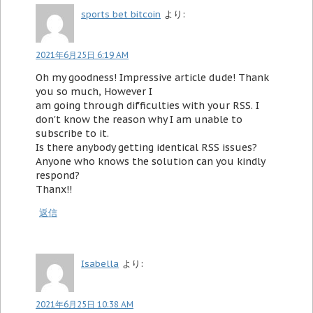
sports bet bitcoin
より:
2021年6月25日 6:19 AM
Oh my goodness! Impressive article dude! Thank
you so much, However I
am going through difficulties with your RSS. I
don't know the reason why I am unable to
subscribe to it.
Is there anybody getting identical RSS issues?
Anyone who knows the solution can you kindly
respond?
Thanx!!
返信
Isabella
より:
2021年6月25日 10:38 AM