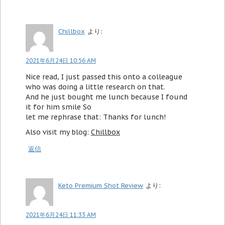
Chillbox
より:
2021年6月24日 10:56 AM
Nice read, I just passed this onto a colleague
who was doing a little research on that.
And he just bought me lunch because I found
it for him smile So
let me rephrase that: Thanks for lunch!
Also visit my blog:
Chillbox
返信
Keto Premium Shot Review
より:
2021年6月24日 11:33 AM