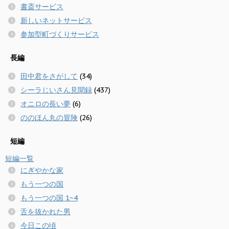
書斎サービス
新しいネットサービス
参加型町づくりサービス
長編
田中君をさがして
(34)
シーラじいさん見聞録
(437)
オニロの長い夢
(6)
ののほん丸の冒険
(26)
短編
短編一覧
にぎやかな家
もう一つの国
もう一つの国 1~4
舌を抜かれた男
今日この頃