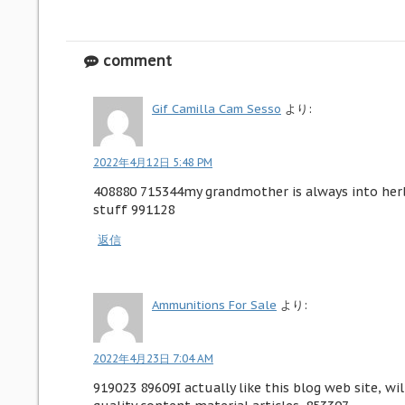
comment
Gif Camilla Cam Sesso
より:
2022年4月12日 5:48 PM
408880 715344my grandmother is always into herb
stuff 991128
返信
Ammunitions For Sale
より:
2022年4月23日 7:04 AM
919023 89609I actually like this blog web site, wi