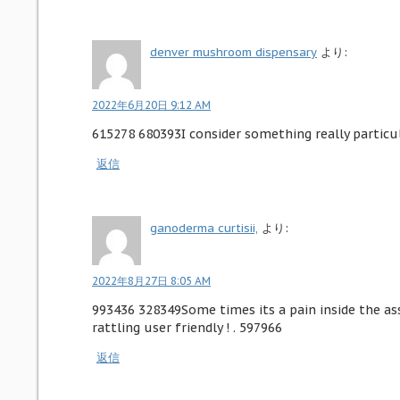
denver mushroom dispensary​
より:
2022年6月20日 9:12 AM
615278 680393I consider something really particula
返信
ganoderma curtisii,
より:
2022年8月27日 8:05 AM
993436 328349Some times its a pain inside the as
rattling user friendly ! . 597966
返信