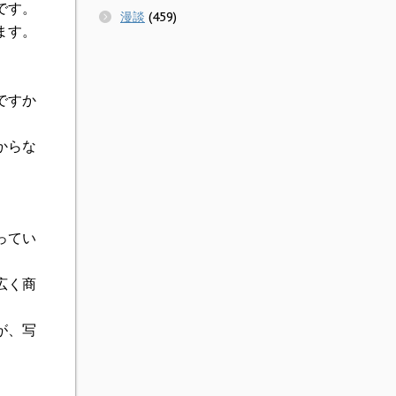
です。
漫談
(459)
ます。
ですか
からな
ってい
広く商
が、写