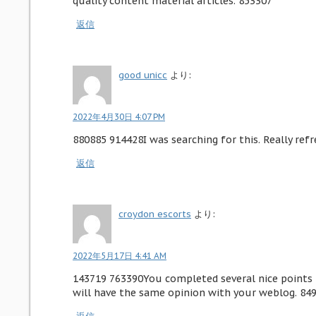
quality content material articles. 853307
返信
good unicc
より:
2022年4月30日 4:07 PM
880885 914428I was searching for this. Really ref
返信
croydon escorts
より:
2022年5月17日 4:41 AM
143719 763390You completed several nice points th
will have the same opinion with your weblog. 84