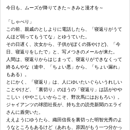
今日も、ムーズが降りてきた～きみと漫才を～
「しゃべり」
この前、親戚のとしよりに電話したら、「寝返りがうて
んほど弱ってもうてな」とゆうていた。
その日遅く、次女から、子供が(ぼくの孫やけど)、「今
日、寝返りをしたで」と、写メつきのメールが来た。
人間は、寝返りからはじまって、寝返りができなくって
終るんやな（途中、「ちょい悪」から、「ちょい漏れ」
もある）。
とにかく、「寝返り」は、人にゆいたいぐらいうれしい
ことやけど、「裏切り」のほうの「寝返り」は話がやや
こしい（ややこしいからこそ、野次馬にはおもろい）。
ジャイアンツの球団社長が、持ち主の読売新聞のエライ
さんに盾突いた。
ええようにゆうたら、織田信長を裏切った明智光秀のよ
うなところもあるけど（あれも、原因がもう一つ分かっ