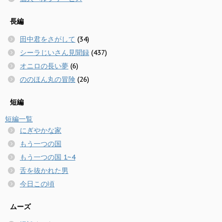
長編
田中君をさがして
(34)
シーラじいさん見聞録
(437)
オニロの長い夢
(6)
ののほん丸の冒険
(26)
短編
短編一覧
にぎやかな家
もう一つの国
もう一つの国 1~4
舌を抜かれた男
今日この頃
ムーズ