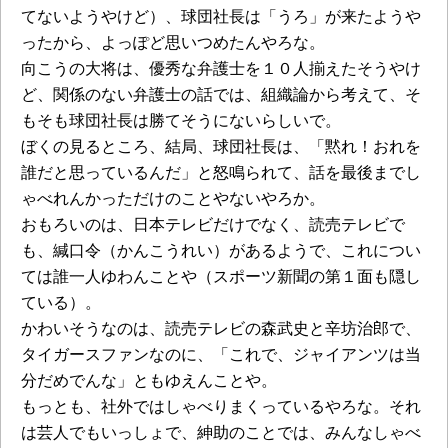
てないようやけど）、球団社長は「うろ」が来たようや
ったから、よっぽど思いつめたんやろな。
向こうの大将は、優秀な弁護士を１０人揃えたそうやけ
ど、関係のない弁護士の話では、組織論から考えて、そ
もそも球団社長は勝てそうにないらしいで。
ぼくの見るところ、結局、球団社長は、「黙れ！おれを
誰だと思っているんだ」と怒鳴られて、話を最後までし
ゃべれんかっただけのことやないやろか。
おもろいのは、日本テレビだけでなく、読売テレビで
も、緘口令（かんこうれい）があるようで、これについ
ては誰一人ゆわんことや（スポーツ新聞の第１面も隠し
ている）。
かわいそうなのは、読売テレビの森武史と辛坊治郎で、
タイガースファンなのに、「これで、ジャイアンツは当
分だめでんな」ともゆえんことや。
もっとも、社外ではしゃべりまくっているやろな。それ
は芸人でもいっしょで、紳助のことでは、みんなしゃべ