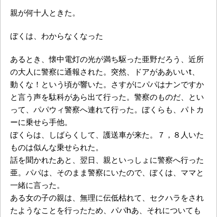
親が何十人ときた。
ぼくは、わからなくなった
あるとき、懐中電灯の光が満ち駆った亜野だろう、近所
の大人に警察に通報された。突然、ドアがああいいt、
動くな！という頃が響いた。さすがにパパはナンですか
と言う声を駄科があら出て行った。警察のものだ、とい
って、パパウィ警察へ連れて行った。ぼくらも、パトカ
ーに乗せら手他。
ぼくらは、しばらくして、護送車が来た。７，８人いた
ものは似んな乗せられた。
話を聞かれたあと、翌日、親といっしょに警察へ行った
亜。パパは、そのまま警察にいたので、ぼくは、ママと
一緒に言った。
ある女の子の親は、無理に伝低枯れて、セクハラをされ
たようなことを行ったため、パパhあ、それについても