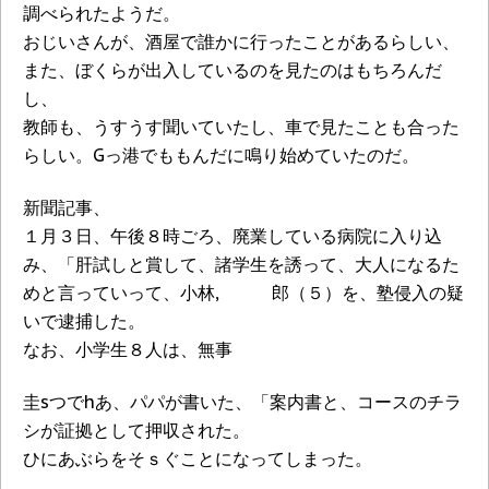
調べられたようだ。
おじいさんが、酒屋で誰かに行ったことがあるらしい、
また、ぼくらが出入しているのを見たのはもちろんだ
し、
教師も、うすうす聞いていたし、車で見たことも合った
らしい。Gっ港でももんだに鳴り始めていたのだ。
新聞記事、
１月３日、午後８時ごろ、廃業している病院に入り込
み、「肝試しと賞して、諸学生を誘って、大人になるた
めと言っていって、小林, 郎（５）を、塾侵入の疑
いで逮捕した。
なお、小学生８人は、無事
圭sつでhあ、パパが書いた、「案内書と、コースのチラ
シが証拠として押収された。
ひにあぶらをそｓぐことになってしまった。