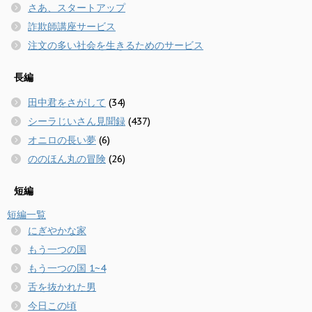
さあ、スタートアップ
詐欺師講座サービス
注文の多い社会を生きるためのサービス
長編
田中君をさがして
(34)
シーラじいさん見聞録
(437)
オニロの長い夢
(6)
ののほん丸の冒険
(26)
短編
短編一覧
にぎやかな家
もう一つの国
もう一つの国 1~4
舌を抜かれた男
今日この頃