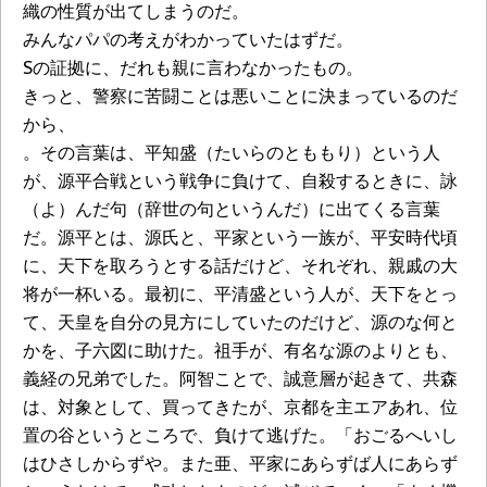
織の性質が出てしまうのだ。
みんなパパの考えがわかっていたはずだ。
Sの証拠に、だれも親に言わなかったもの。
きっと、警察に苦闘ことは悪いことに決まっているのだ
から、
。その言葉は、平知盛（たいらのとももり）という人
が、源平合戦という戦争に負けて、自殺するときに、詠
（よ）んだ句（辞世の句というんだ）に出てくる言葉
だ。源平とは、源氏と、平家という一族が、平安時代頃
に、天下を取ろうとする話だけど、それぞれ、親戚の大
将が一杯いる。最初に、平清盛という人が、天下をとっ
て、天皇を自分の見方にしていたのだけど、源のな何と
かを、子六図に助けた。祖手が、有名な源のよりとも、
義経の兄弟でした。阿智ことで、誠意層が起きて、共森
は、対象として、買ってきたが、京都を主エアあれ、位
置の谷というところで、負けて逃げた。「おごるへいし
はひさしからずや。また亜、平家にあらずば人にあらず