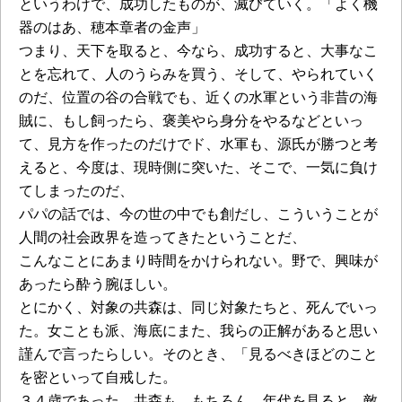
というわけで、成功したものが、滅びていく。「よく機
器のはあ、穂本章者の金声」
つまり、天下を取ると、今なら、成功すると、大事なこ
とを忘れて、人のうらみを買う、そして、やられていく
のだ、位置の谷の合戦でも、近くの水軍という非昔の海
賊に、もし飼ったら、褒美やら身分をやるなどといっ
て、見方を作ったのだけでド、水軍も、源氏が勝つと考
えると、今度は、現時側に突いた、そこで、一気に負け
てしまったのだ、
パパの話では、今の世の中でも創だし、こういうことが
人間の社会政界を造ってきたということだ、
こんなことにあまり時間をかけられない。野で、興味が
あったら酔う腕ほしい。
とにかく、対象の共森は、同じ対象たちと、死んでいっ
た。女ことも派、海底にまた、我らの正解があると思い
謹んで言ったらしい。そのとき、「見るべきほどのこと
を密といって自戒した。
３４歳であった。共森も、もちろん、年代を見ると、敵