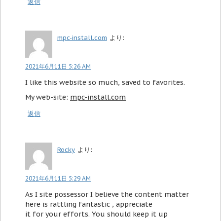
返信
mpc-install.com
より:
2021年6月11日 5:26 AM
I like this website so much, saved to favorites.
My web-site:
mpc-install.com
返信
Rocky
より:
2021年6月11日 5:29 AM
As I site possessor I believe the content matter
here is rattling fantastic , appreciate
it for your efforts. You should keep it up