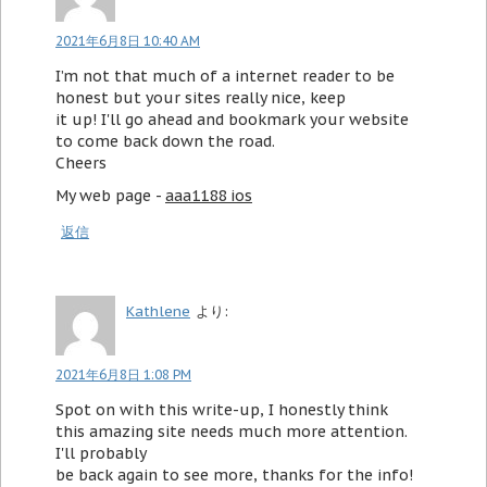
2021年6月8日 10:40 AM
I’m not that much of a internet reader to be
honest but your sites really nice, keep
it up! I'll go ahead and bookmark your website
to come back down the road.
Cheers
My web page -
aaa1188 ios
返信
Kathlene
より:
2021年6月8日 1:08 PM
Spot on with this write-up, I honestly think
this amazing site needs much more attention.
I'll probably
be back again to see more, thanks for the info!