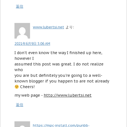
返信
www.lubertsi.net
より:
2021年6月9日 5:06 AM
I don't even know the way I finished up here,
however I
assumed this post was great. I do not realize
who
you are but definitely you're going to a well-
known blogger if you happen to are not already
Cheers!
my web page -
http://www.lubertsi.net
返信
https://mpc-install.com/punbb-