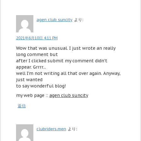
agen club suncity
より:
2021年6月10日 4:11 PM
Wow that was unusual. I just wrote an really
long comment but
after I clicked submit my comment didn't
appear. Grrrr...
well I'm not writing all that over again. Anyway,
just wanted
to say wonderful blog!
my web page ::
agen club suncity
返信
clubriders.men
より: