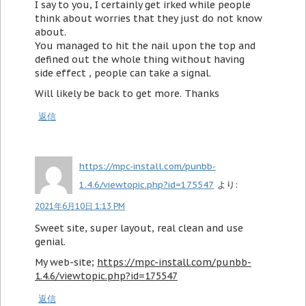
I say to you, I certainly get irked while people
think about worries that they just do not know
about.
You managed to hit the nail upon the top and
defined out the whole thing without having
side effect , people can take a signal.
Will likely be back to get more. Thanks
返信
https://mpc-install.com/punbb-
1.4.6/viewtopic.php?id=175547
より:
2021年6月10日 1:13 PM
Sweet site, super layout, real clean and use
genial.
My web-site;
https://mpc-install.com/punbb-
1.4.6/viewtopic.php?id=175547
返信