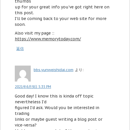
thumbs
up for your great info you've got right here on
this post.
I'll be coming back to your web site for more
soon.
Also visit my page ::
https://www.memorytoday.com/
返信
bbs.yunweishidai.com
より:
2021年6月9日 5:35 PM
Good day! I know this is kinda off topic
nevertheless I'd
figured I'd ask. Would you be interested in
trading
links or maybe guest writing a blog post or
vice-versa?