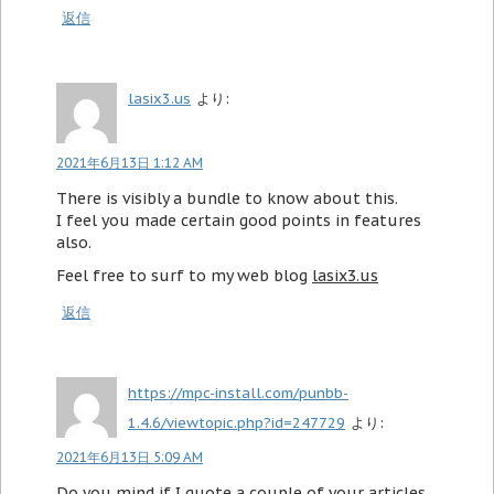
返信
lasix3.us
より:
2021年6月13日 1:12 AM
There is visibly a bundle to know about this.
I feel you made certain good points in features
also.
Feel free to surf to my web blog
lasix3.us
返信
https://mpc-install.com/punbb-
1.4.6/viewtopic.php?id=247729
より:
2021年6月13日 5:09 AM
Do you mind if I quote a couple of your articles