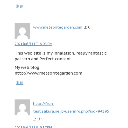
返信
www.meteoritegarden.com
より:
2021年6月11日 6:08 PM
This web site is my inhalation, really fantastic
pattern and Perfect content.
My web blog ::
http://www.meteoritegarden.com
返信
http://frun-
test.sakura.ne.jp/userinfo.php?uid=94195
より:
2021年6月11日 9:17 PM