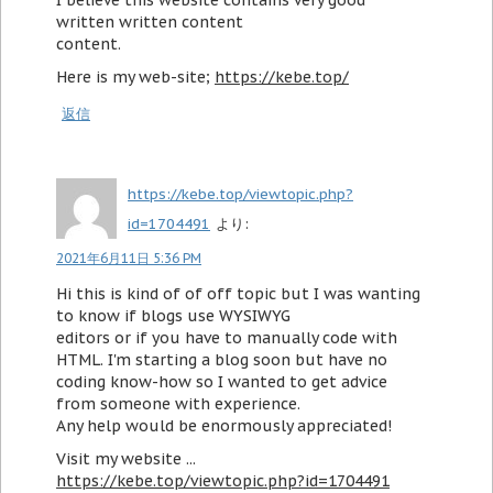
I believe this website contains very good
written written content
content.
Here is my web-site;
https://kebe.top/
返信
https://kebe.top/viewtopic.php?
id=1704491
より:
2021年6月11日 5:36 PM
Hi this is kind of of off topic but I was wanting
to know if blogs use WYSIWYG
editors or if you have to manually code with
HTML. I'm starting a blog soon but have no
coding know-how so I wanted to get advice
from someone with experience.
Any help would be enormously appreciated!
Visit my website ...
https://kebe.top/viewtopic.php?id=1704491