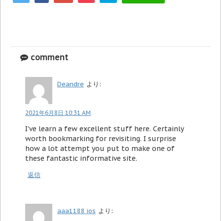
comment
Deandre
より:
2021年6月8日 10:31 AM
I've learn a few excellent stuff here. Certainly
worth bookmarking for revisiting. I surprise
how a lot attempt you put to make one of
these fantastic informative site.
返信
aaa1188 ios
より: