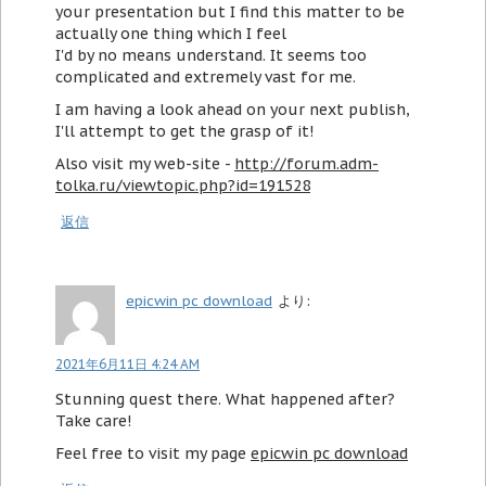
your presentation but I find this matter to be
actually one thing which I feel
I'd by no means understand. It seems too
complicated and extremely vast for me.
I am having a look ahead on your next publish,
I'll attempt to get the grasp of it!
Also visit my web-site -
http://forum.adm-
tolka.ru/viewtopic.php?id=191528
返信
epicwin pc download
より:
2021年6月11日 4:24 AM
Stunning quest there. What happened after?
Take care!
Feel free to visit my page
epicwin pc download