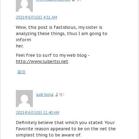
2021年6月10日 4:51 AM
Wow, this post is fastidious, my sister is
analyzing these things, thus I am going to
inform
her.
Feel free to surf to my web blog -
http://www.lubertsi.net
返信
judi bola
より:
2021年6月10日 11:40 AM
Definitely believe that which you stated. Your
favorite reason appeared to be on the net the
simplest thing to be aware of.