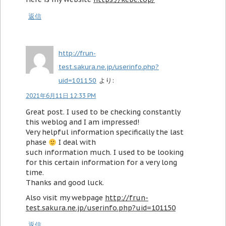
返信
http://frun-
test.sakura.ne.jp/userinfo.php?
uid=101150
より:
2021年6月11日 12:33 PM
Great post. I used to be checking constantly
this weblog and I am impressed!
Very helpful information specifically the last
phase
I deal with
such information much. I used to be looking
for this certain information for a very long
time.
Thanks and good luck.
Also visit my webpage
http://frun-
test.sakura.ne.jp/userinfo.php?uid=101150
返信