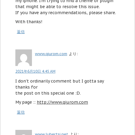
my iphone. I'm trying to find a theme or plugin
that might be able to resolve this issue.
If you have any recommendations, please share.
With thanks!
返信
www.qiurom.com
より:
2021年6月10日 4:45 AM
I don't ordinarily comment but I gotta say
thanks for
the post on this special one :D.
My page ::
http://www.qiurom.com
返信
www.lubertsi.net
より: