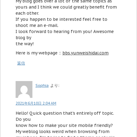
My blog goes over a lot of the same topics as
yours and I think we could greatly benefit from
each other.
If you happen to be interested feel free to
shoot me an e-mail.
I look forward to hearing from you! Awesome
blog by
the way!
Here is my webpage ::
bbs.yunweishidai.com
返信
Sophia
より:
2021年6月10日 2:04 AM
Hello! Quick question that's entirely off topic.
Do you
know how to make your site mobile friendly?
My weblog looks weird when browsing from