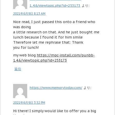
1.4.6/viewtopic.php?id=253173
より:
2021年6月9日 8:13 AM
Nice read, I just passed this onto a friend who
was doing
a little research on that. And he just bought me
lunch because I found it for him smile
Therefore let me rephrase that: Thank
you for lunch!
my web blog
https://mpc-install.com/punbb-
1.4.6/viewtopic.php?id=253173
返信
https://www.memorytoday.com/
より:
2021年6月9日 3:52 PM
Hi there! I simply would like to offer you a big