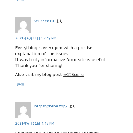
w123ce.ru
より:
2021年6月11日 12:39 PM
Everything is very open with a precise
explanation of the issues.
It was truly informative. Your site is useful.
Thank you for sharing!
Also visit my blog post
w123ce.ru
返信
https://kebe.top/
より:
2021年6月11日 4:45 PM