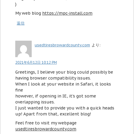
)
My web blog
https://mpc-install.com
返信
usedtiresbrowardcounty.com
より:
2021年6月12日 10:12 PM
Greetings, I believe your blog could possibly be
having browser compatibility issues.
When I look at your website in Safari, it looks
fine
however, if opening in IE, it's got some
overlapping issues.
I just wanted to provide you with a quick heads
up! Apart from that, excellent blog!
Feel free to visit my webpage
usedtiresbrowardcounty.com