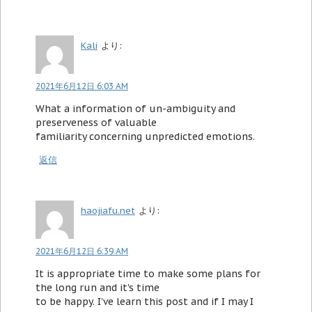
Kali
より:
2021年6月12日 6:03 AM
What a information of un-ambiguity and
preserveness of valuable
familiarity concerning unpredicted emotions.
返信
haojiafu.net
より:
2021年6月12日 6:39 AM
It is appropriate time to make some plans for
the long run and it's time
to be happy. I've learn this post and if I may I