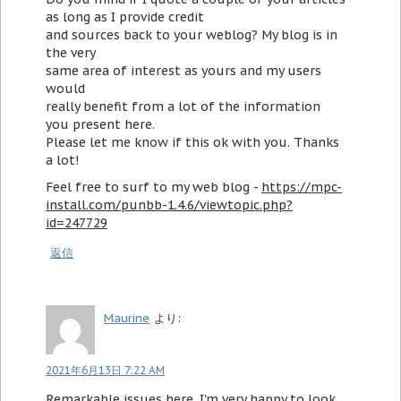
as long as I provide credit
and sources back to your weblog? My blog is in
the very
same area of interest as yours and my users
would
really benefit from a lot of the information
you present here.
Please let me know if this ok with you. Thanks
a lot!
Feel free to surf to my web blog -
https://mpc-
install.com/punbb-1.4.6/viewtopic.php?
id=247729
返信
Maurine
より:
2021年6月13日 7:22 AM
Remarkable issues here. I'm very happy to look