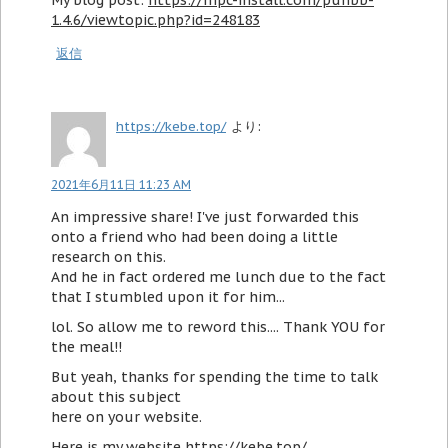
My blog post:
https://mpc-install.com/punbb-
1.4.6/viewtopic.php?id=248183
返信
https://kebe.top/
より:
2021年6月11日 11:23 AM
An impressive share! I've just forwarded this
onto a friend who had been doing a little
research on this.
And he in fact ordered me lunch due to the fact
that I stumbled upon it for him...
lol. So allow me to reword this.... Thank YOU for
the meal!!
But yeah, thanks for spending the time to talk
about this subject
here on your website.
Here is my website
https://kebe.top/