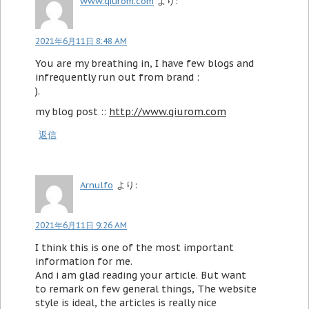
www.qiurom.com
より:
2021年6月11日 8:48 AM
You are my breathing in, I have few blogs and
infrequently run out from brand :
).
my blog post ::
http://www.qiurom.com
返信
Arnulfo
より:
2021年6月11日 9:26 AM
I think this is one of the most important
information for me.
And i am glad reading your article. But want
to remark on few general things, The website
style is ideal, the articles is really nice