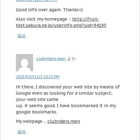
Good info over again. Thanks=)
Also visit my homepage ::
http://frun-
test.sakura.ne.jp/userinfo.php?uid=94195
返信
clubriders.men
より:
2021年6月11日 10:25 PM
Hi there, I discovered your web site by means of
Google even as looking for a similar subject,
your web site came
up, it seems good. I have bookmarked it in my
google bookmarks.
My webpage ...
clubriders.men
返信