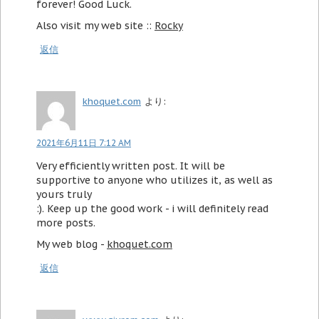
forever! Good Luck.
Also visit my web site ::
Rocky
返信
khoquet.com
より:
2021年6月11日 7:12 AM
Very efficiently written post. It will be
supportive to anyone who utilizes it, as well as
yours truly
:). Keep up the good work - i will definitely read
more posts.
My web blog -
khoquet.com
返信