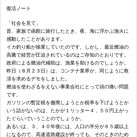
復活ノート
「社会を見て」
昔、家族で函館に旅行したとき、夜、海に浮かぶ漁火に
感動したことがあります。
イカ釣り船が操業していたのです。しかし、最近燃油の
高騰で経営が圧迫されているのはご存知のとおりです。
政府による燃油代補助は、漁業を助けるのでしょうか。
昨日（８月２３日）は、コンテナ業界が、同じように救
済を求めるデモをしました。
燃油を使わざるをえない事業会社にとって頭の痛い問題
です。
ガソリンの暫定税を撤廃しようとか税率を下げようとか
いう話がないのは、たかが１リッター４，５０円上がっ
たぐらいでいうことのでしょうか。
あるいは、３、４０年後には、人口の半分が６５歳以上
になるので、高速道路建設が終っても、そのときのため