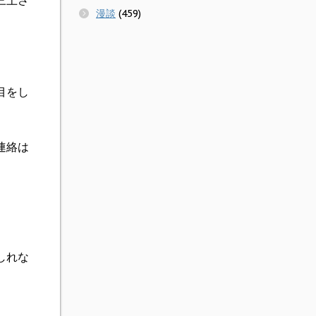
三上さ
漫談
(459)
」
目をし
連絡は
しれな