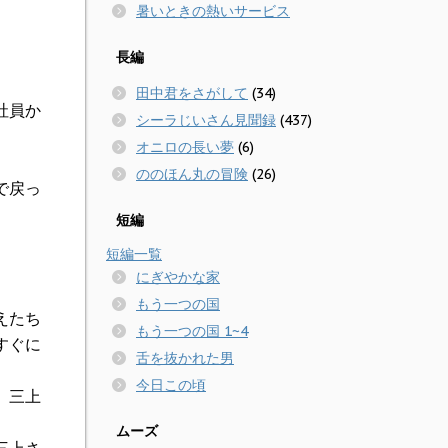
暑いときの熱いサービス
長編
田中君をさがして
(34)
社員か
シーラじいさん見聞録
(437)
オニロの長い夢
(6)
ののほん丸の冒険
(26)
で戻っ
短編
短編一覧
にぎやかな家
もう一つの国
えたち
もう一つの国 1~4
すぐに
舌を抜かれた男
今日この頃
。三上
ムーズ