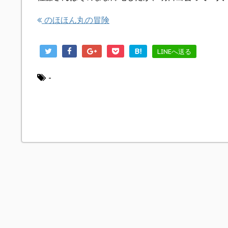
のほほん丸の冒険
B!
LINEへ送る
-