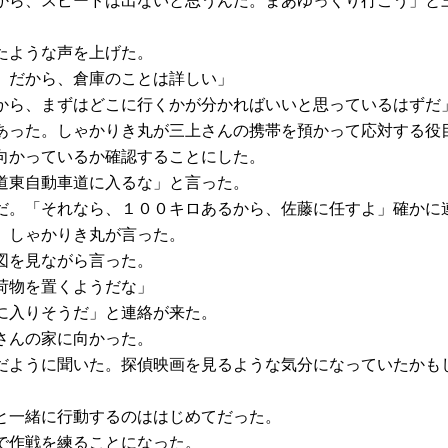
から、スピードは出ないと思うんだ。まあゆっくり行こう」と
たような声を上げた。
。だから、倉庫のことは詳しい」
から、まずはどこに行くかが分かればいいと思っているはずだ
あった。しゃかりき丸が三上さんの携帯を預かって応対する役
向かっているか確認することにした。
道東自動車道に入るな」と言った。
だ。「それなら、１００キロあるから、佐藤に任すよ」確かに
」しゃかりき丸が言った。
図を見ながら言った。
荷物を置くようだな」
に入りそうだ」と連絡が来た。
さんの家に向かった。
だように聞いた。探偵映画を見るような気分になっていたかも
と一緒に行動するのははじめてだった。
で作戦を練ることになった。