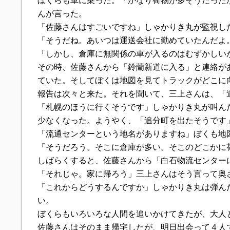
ぼくらも車に乗った。「かなり荷物が多そうだった
んが言った。
「佐藤さんはすごいですね」しゃかりき丸が監視し
「そうだね。あいつは運送会社に勤めていたんだよ
「しかし、倉庫に無関係の車が入るのはむずかしい
その時、佐藤さんから「鈴蘭新道に入る」と連絡が
ていた。そしてぼくは地図を見てトラックがどこに
報告は次々と来た。それを聞いて、三上さんは、「
「札幌のほうに行くそうです」しゃかりき丸が叫ん
少なくなった。ようやく、「追分町を出たそうです
「流通センターという地名がありますね」ぼくも地
「そうだろう。そこに倉庫が多い。そこのどこかに
しばらくすると、佐藤さんから「白石物流センター
「それじゃ。家に帰ろう」三上さんはそう言って奥
「これからどうするんですか」しゃかりき丸は弾ん
い。
ぼくらもいろいろな人間を追いかけてきたが、大人
佐藤さんはそのまま帰宅したが、明日出会って４人