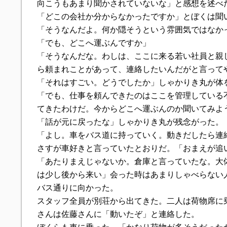
向こうもあまり聞かされていないな」と感想を述べ
「どこの会社か分からなかったですか」とぼくは聞
「そうなんだよ。何か隠そうという雰囲気ではなか
「でも、どこへ運ぶんですか」
「そうなんだな。わしは、ここに来る若い社員と親
ら頼まれことがあって、連絡したいんだがと言って
「それはすごい。どうでしたか」しゃかりき丸が体
「でも、仕事を頼んできたのはここを管理している
てきたわけだ。今からどこへ運ぶんのか聞いてみよ
「話が元に戻ったな」しゃかりき丸が残念がった。
「よし。車をバス道に持っていく。動きだしたら連
さすが車好きと言っていたとおりだ。「おまえが追
「あたりまえじゃないか。倉庫と言っていたな。大
は少し後から来い」会った時はあまりしゃべらない
バス通りに向かった。
スタッフ全員が別荘から出てきた。二人は荷物席に
さんは佐藤さんに「動いたぞ」と連絡した。