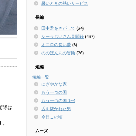
暑いときの熱いサービス
長編
田中君をさがして
(34)
シーラじいさん見聞録
(437)
オニロの長い夢
(6)
ののほん丸の冒険
(26)
短編
短編一覧
にぎやかな家
もう一つの国
もう一つの国 1~4
衛隊は
舌を抜かれた男
今日この頃
す。
ムーズ