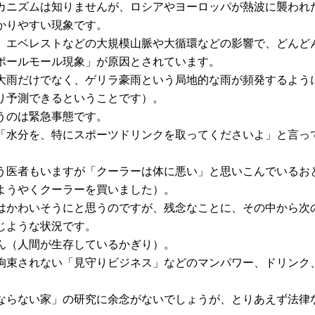
カニズムは知りませんが、ロシアやヨーロッパが熱波に襲われ
かりやすい現象です。
、エベレストなどの大規模山脈や大循環などの影響で、どんど
ポールモール現象」が原因とされています。
大雨だけでなく、ゲリラ豪雨という局地的な雨が頻発するよう
り予測できるということです）。
うのは緊急事態です。
「水分を、特にスポーツドリンクを取ってくださいよ」と言っ
う医者もいますが「クーラーは体に悪い」と思いこんでいるお
ようやくクーラーを買いました）。
はかわいそうにと思うのですが、残念なことに、その中から次
じような状況です。
ん（人間が生存しているかぎり）。
拘束されない「見守りビジネス」などのマンパワー、ドリンク
。
ならない家」の研究に余念がないでしょうが、とりあえず法律