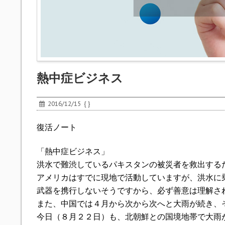
熱中症ビジネス
2016/12/15
{ }
復活ノート
「熱中症ビジネス」
洪水で難渋しているパキスタンの被災者を救出する
アメリカはすでに現地で活動していますが、洪水に
武器を携行しないそうですから、必ず善意は理解さ
また、中国では４月から次から次へと大雨が続き、
今日（８月２２日）も、北朝鮮との国境地帯で大雨