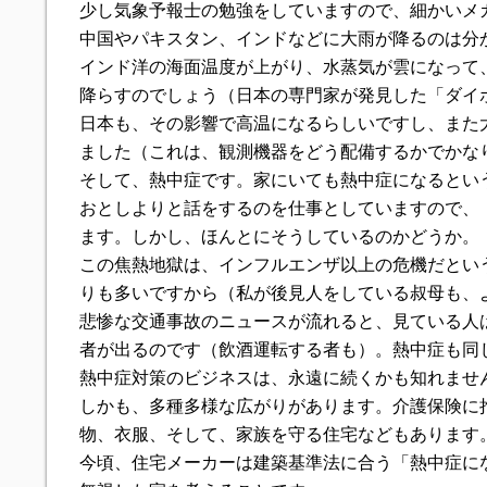
少し気象予報士の勉強をしていますので、細かいメ
中国やパキスタン、インドなどに大雨が降るのは分
インド洋の海面温度が上がり、水蒸気が雲になって
降らすのでしょう（日本の専門家が発見した「ダイ
日本も、その影響で高温になるらしいですし、また
ました（これは、観測機器をどう配備するかでかな
そして、熱中症です。家にいても熱中症になるとい
おとしよりと話をするのを仕事としていますので、
ます。しかし、ほんとにそうしているのかどうか。
この焦熱地獄は、インフルエンザ以上の危機だとい
りも多いですから（私が後見人をしている叔母も、
悲惨な交通事故のニュースが流れると、見ている人
者が出るのです（飲酒運転する者も）。熱中症も同
熱中症対策のビジネスは、永遠に続くかも知れませ
しかも、多種多様な広がりがあります。介護保険に
物、衣服、そして、家族を守る住宅などもあります
今頃、住宅メーカーは建築基準法に合う「熱中症に