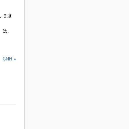
，６度
）は、
GNH
»