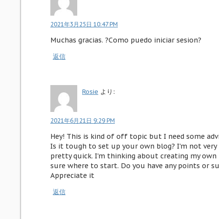
2021年3月25日 10:47 PM
Muchas gracias. ?Como puedo iniciar sesion?
返信
Rosie
より:
2021年6月21日 9:29 PM
Hey! This is kind of off topic but I need some adv
Is it tough to set up your own blog? I'm not very 
pretty quick. I'm thinking about creating my own
sure where to start. Do you have any points or s
Appreciate it
返信