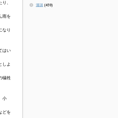
たり、
漫談
(459)
ん雨を
になり
てはい
としよ
の犠牲
、小
などを