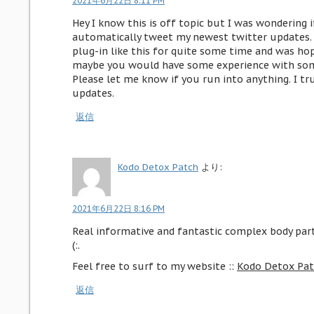
2021年6月22日 8:11 PM
Hey I know this is off topic but I was wondering 
automatically tweet my newest twitter updates. I
plug-in like this for quite some time and was ho
maybe you would have some experience with some
Please let me know if you run into anything. I tr
updates.
返信
Kodo Detox Patch
より:
2021年6月22日 8:16 PM
Real informative and fantastic complex body part 
(:.
Feel free to surf to my website ::
Kodo Detox Pa
返信