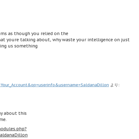
seems as though you relied on the
at youre talking about, why waste your intelligence on just
ving us something
=Your_Account&op=userinfo&username=SaldanaDillon
より:
ay about this
 me.
modules.php?
ldanaDillon