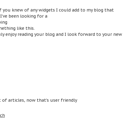
if you knew of any widgets I could add to my blog that
've been looking for a
ping
thing like this.
uly enjoy reading your blog and I look forward to your new
of articles, now that's user friendly
tch