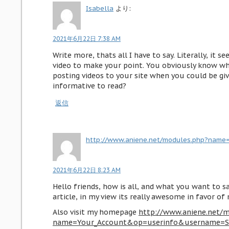
Isabella
より:
2021年6月22日 7:38 AM
Write more, thats all I have to say. Literally, it 
video to make your point. You obviously know wh
posting videos to your site when you could be gi
informative to read?
返信
http://www.aniene.net/modules.php?name
2021年6月22日 8:23 AM
Hello friends, how is all, and what you want to s
article, in my view its really awesome in favor of
Also visit my homepage
http://www.aniene.net/
name=Your_Account&op=userinfo&username=Sa