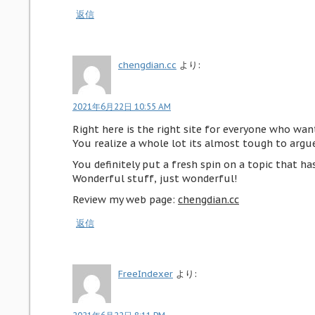
返信
chengdian.cc
より:
2021年6月22日 10:55 AM
Right here is the right site for everyone who want
You realize a whole lot its almost tough to argue
You definitely put a fresh spin on a topic that ha
Wonderful stuff, just wonderful!
Review my web page:
chengdian.cc
返信
FreeIndexer
より: