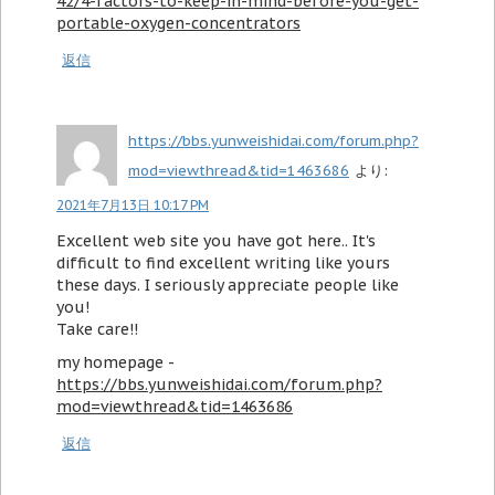
42/4-factors-to-keep-in-mind-before-you-get-
portable-oxygen-concentrators
返信
https://bbs.yunweishidai.com/forum.php?
mod=viewthread&tid=1463686
より:
2021年7月13日 10:17 PM
Excellent web site you have got here.. It's
difficult to find excellent writing like yours
these days. I seriously appreciate people like
you!
Take care!!
my homepage -
https://bbs.yunweishidai.com/forum.php?
mod=viewthread&tid=1463686
返信