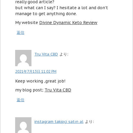
really good article?
but what can I say? I hesitate a lot and don't
manage to get anything done.
My website
Divine Dynamic Keto Review
返信
Tru Vita CBD
より:
2021年7月13日 11:02 PM
Keep working ,great job!
my blog post;
Tru Vita CBD
返信
instagram takipçi satın al
より: