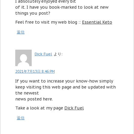
I absolutely enjoyed every bit
of it. I have you book-marked to look at new
things you post?
Feel free to visit my web blog ::
Essential Keto
返信
Dick Fuel
より:
2021年7月13日 8:46 PM
If you want to increase your know-how simply
keep visiting this web page and be updated with
the newest
news posted here.
Take a look at my page
Dick Fuel
返信