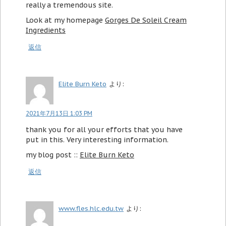
really a tremendous site.
Look at my homepage
Gorges De Soleil Cream
Ingredients
返信
Elite Burn Keto
より:
2021年7月13日 1:03 PM
thank you for all your efforts that you have
put in this. Very interesting information.
my blog post ::
Elite Burn Keto
返信
www.fles.hlc.edu.tw
より: