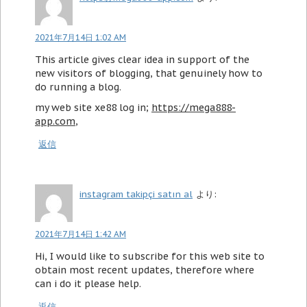
2021年7月14日 1:02 AM
This article gives clear idea in support of the
new visitors of blogging, that genuinely how to
do running a blog.
my web site xe88 log in;
https://mega888-
app.com
,
返信
instagram takipçi satın al
より:
2021年7月14日 1:42 AM
Hi, I would like to subscribe for this web site to
obtain most recent updates, therefore where
can i do it please help.
返信