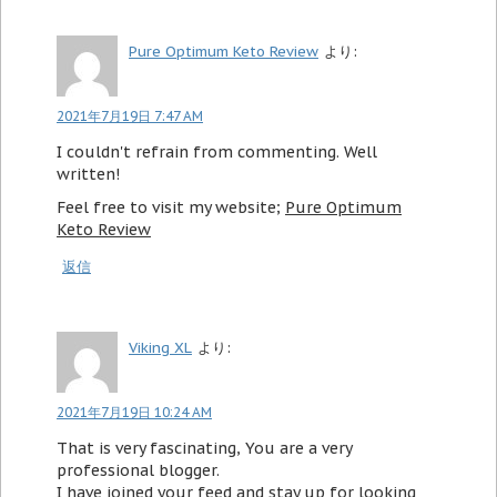
Pure Optimum Keto Review
より:
2021年7月19日 7:47 AM
I couldn't refrain from commenting. Well
written!
Feel free to visit my website;
Pure Optimum
Keto Review
返信
Viking XL
より:
2021年7月19日 10:24 AM
That is very fascinating, You are a very
professional blogger.
I have joined your feed and stay up for looking