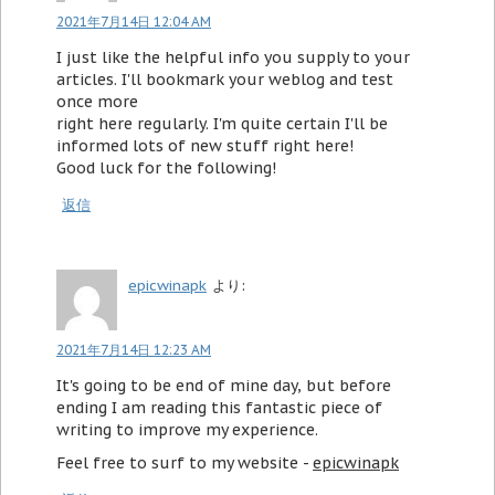
2021年7月14日 12:04 AM
I just like the helpful info you supply to your
articles. I'll bookmark your weblog and test
once more
right here regularly. I'm quite certain I'll be
informed lots of new stuff right here!
Good luck for the following!
返信
epicwinapk
より:
2021年7月14日 12:23 AM
It's going to be end of mine day, but before
ending I am reading this fantastic piece of
writing to improve my experience.
Feel free to surf to my website -
epicwinapk