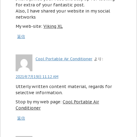
for extra of your fantastic post.
Also, I have shared your website in my social
networks
My web-site:
Viking XL
返信
Cool Portable Air Conditioner
より:
2021年7月19日 11:12 AM
Utterly written content material, regards for
selective information.
Stop by my web page:
Cool Portable Air
Conditioner
返信