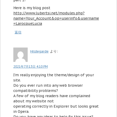
part 2?
Here is my blog post
http://www.lubertsi.net/modules.php?
name=Your_Account&op=userinfo&username
=LarocqueLucia
返信
Hildegarde
より:
2021年7月13日 4:10 PM
I'm really enjoying the theme/design of your
site.
Do you ever run into any web browser
compatibility problems?
A few of my blog readers have complained
about my website not
operating correctly in Explorer but looks great
in Opera.
Do you have any ideas to help fix this issue?