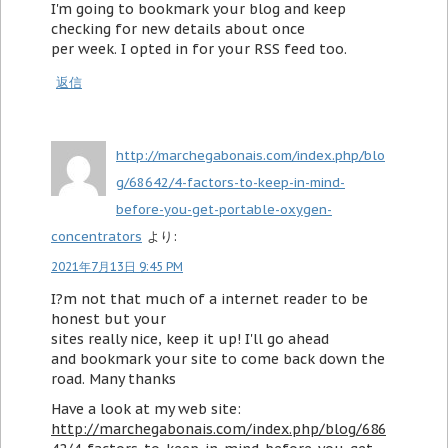
I'm going to bookmark your blog and keep
checking for new details about once
per week. I opted in for your RSS feed too.
返信
http://marchegabonais.com/index.php/blo
g/68642/4-factors-to-keep-in-mind-
before-you-get-portable-oxygen-
concentrators
より:
2021年7月13日 9:45 PM
I?m not that much of a internet reader to be
honest but your
sites really nice, keep it up! I'll go ahead
and bookmark your site to come back down the
road. Many thanks
Have a look at my web site:
http://marchegabonais.com/index.php/blog/686