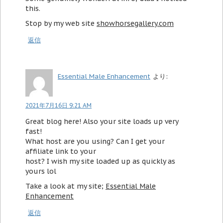
this.
Stop by my web site
showhorsegallery.com
返信
Essential Male Enhancement
より:
2021年7月16日 9:21 AM
Great blog here! Also your site loads up very
fast!
What host are you using? Can I get your
affiliate link to your
host? I wish my site loaded up as quickly as
yours lol
Take a look at my site;
Essential Male
Enhancement
返信