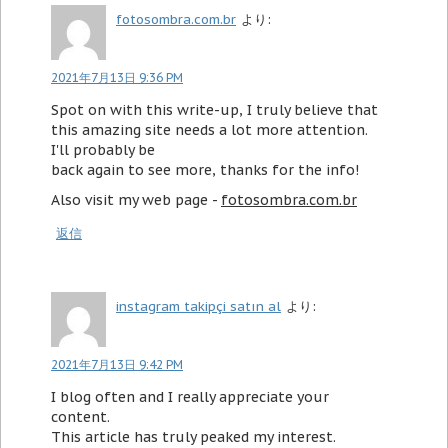
fotosombra.com.br
より:
2021年7月13日 9:36 PM
Spot on with this write-up, I truly believe that
this amazing site needs a lot more attention.
I'll probably be
back again to see more, thanks for the info!
Also visit my web page -
fotosombra.com.br
返信
instagram takipçi satın al
より:
2021年7月13日 9:42 PM
I blog often and I really appreciate your
content.
This article has truly peaked my interest.