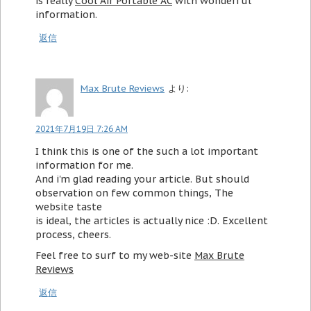
is really
Cool Air Portable AC
with wonderful
information.
返信
Max Brute Reviews
より:
2021年7月19日 7:26 AM
I think this is one of the such a lot important
information for me.
And i'm glad reading your article. But should
observation on few common things, The
website taste
is ideal, the articles is actually nice :D. Excellent
process, cheers.
Feel free to surf to my web-site
Max Brute
Reviews
返信