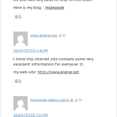
Here is my blog ::
Hildegarde
返信
www.aniene.net
より:
2021年7月13日 5:41 PM
I think this internet site contains some very
excellent information for everyone :D.
my web-site:
http://www.aniene.net
返信
instagram takipçi satın al
より:
2021年7月13日 7:15 PM