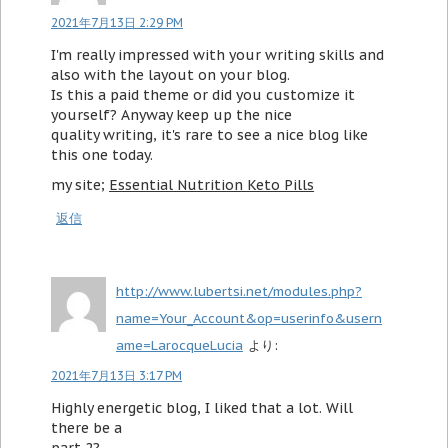
2021年7月13日 2:29 PM
I'm really impressed with your writing skills and
also with the layout on your blog.
Is this a paid theme or did you customize it
yourself? Anyway keep up the nice
quality writing, it's rare to see a nice blog like
this one today.
my site;
Essential Nutrition Keto Pills
返信
http://www.lubertsi.net/modules.php?
name=Your_Account&op=userinfo&usern
ame=LarocqueLucia
より:
2021年7月13日 3:17 PM
Highly energetic blog, I liked that a lot. Will
there be a