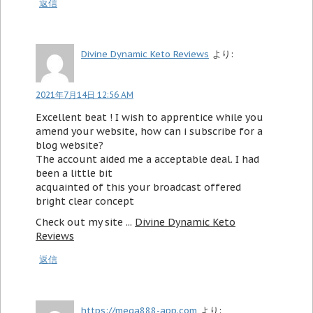
返信
Divine Dynamic Keto Reviews
より:
2021年7月14日 12:56 AM
Excellent beat ! I wish to apprentice while you
amend your website, how can i subscribe for a
blog website?
The account aided me a acceptable deal. I had
been a little bit
acquainted of this your broadcast offered
bright clear concept
Check out my site ...
Divine Dynamic Keto
Reviews
返信
https://mega888-app.com
より: