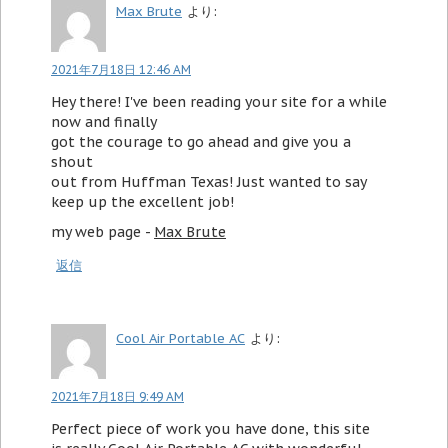
Max Brute
より:
2021年7月18日 12:46 AM
Hey there! I've been reading your site for a while
now and finally
got the courage to go ahead and give you a
shout
out from Huffman Texas! Just wanted to say
keep up the excellent job!
my web page -
Max Brute
返信
Cool Air Portable AC
より:
2021年7月18日 9:49 AM
Perfect piece of work you have done, this site