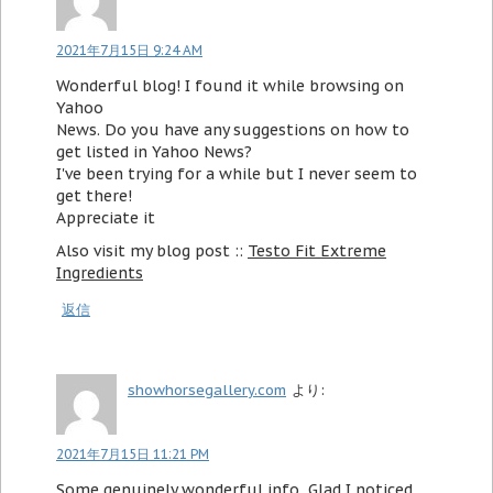
2021年7月15日 9:24 AM
Wonderful blog! I found it while browsing on
Yahoo
News. Do you have any suggestions on how to
get listed in Yahoo News?
I've been trying for a while but I never seem to
get there!
Appreciate it
Also visit my blog post ::
Testo Fit Extreme
Ingredients
返信
showhorsegallery.com
より:
2021年7月15日 11:21 PM
Some genuinely wonderful info, Glad I noticed