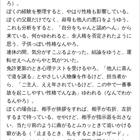
ろ）。
ぼくの経験を整理すると、やはり性格も影響している。
ぼくの父親だけでなく、叔母も他人の悪口をようゆう。
これも分析をすると、「自分をちゃんと認めへん」から
来ている。何かゆわれると、全人格を否定されたように
思う、子供っぽい性格なんやろ。
連休の間、気分がすこぶるよかった。結論をゆうと、運
転せえへんからやと気がついた。
免許更新のとき心理テストを受けるやろ。「他人に喜ん
で道を譲る」とやさしい人物像を作るけど、担当者か
ら、「ご主人、ええ年されているけど、この中で一番事
故を起こしやすい性格でんなあ」ゆわれる（なんでわか
るんやろ）。
ぼくの場合は、相手が挨拶をすれば、相手が右折、左折
するまで待っている。せやけど、相手が指示器を出さな
い、当たり前のように曲がるとムカッときて追いかける
癖がある（「止まるとき、礼をするときはハザード」、