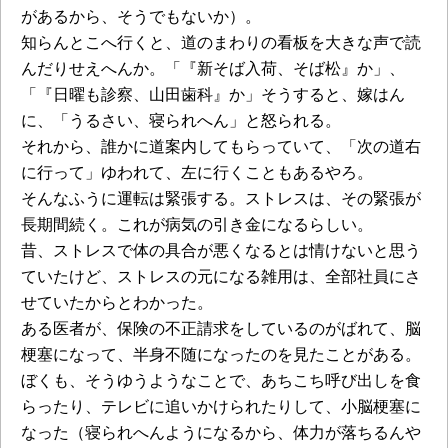
があるから、そうでもないか）。
知らんとこへ行くと、道のまわりの看板を大きな声で読
んだりせえへんか。「『新そば入荷、そば松』か」、
「『日曜も診察、山田歯科』か」そうすると、嫁はん
に、「うるさい、寝られへん」と怒られる。
それから、誰かに道案内してもらっていて、「次の道右
に行って」ゆわれて、左に行くこともあるやろ。
そんなふうに運転は緊張する。ストレスは、その緊張が
長期間続く。これが病気の引き金になるらしい。
昔、ストレスで体の具合が悪くなるとは情けないと思う
ていたけど、ストレスの元になる雑用は、全部社員にさ
せていたからとわかった。
ある医者が、保険の不正請求をしているのがばれて、脳
梗塞になって、半身不随になったのを見たことがある。
ぼくも、そうゆうようなことで、あちこち呼び出しを食
らったり、テレビに追いかけられたりして、小脳梗塞に
なった（寝られへんようになるから、体力が落ちるんや