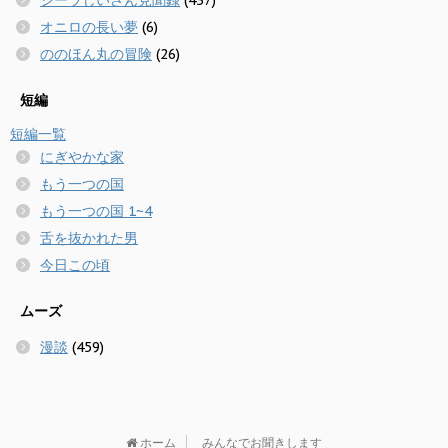
シーラじいさん見聞録
(437)
オニロの長い夢
(6)
ののほん丸の冒険
(26)
短編
短編一覧
にぎやかな家
もう一つの国
もう一つの国 1~4
舌を抜かれた男
今日この頃
ムーズ
漫談
(459)
ホーム
みんなでお聞きします