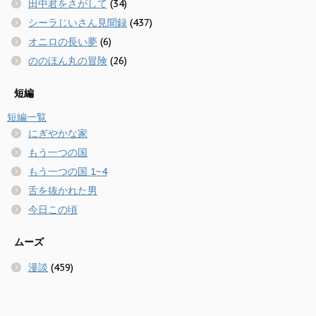
田中君をさがして
(34)
シーラじいさん見聞録
(437)
オニロの長い夢
(6)
ののほん丸の冒険
(26)
短編
短編一覧
にぎやかな家
もう一つの国
もう一つの国 1~4
舌を抜かれた男
今日この頃
ムーズ
漫談
(459)