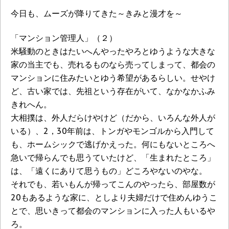
今日も、ムーズが降りてきた～きみと漫才を～
「マンション管理人」（２）
米騒動のときはたいへんやったやろとゆうような大きな
家の当主でも、売れるものなら売ってしまって、都会の
マンションに住みたいとゆう希望があるらしい。せやけ
ど、古い家では、先祖という存在がいて、なかなかふみ
きれへん。
大相撲は、外人だらけやけど（だから、いろんな外人が
いる）、2，30年前は、トンガやモンゴルから入門して
も、ホームシックで逃げかえった。何にもないところへ
急いで帰らんでも思うていたけど、「生まれたところ」
は、「遠くにありて思うもの」どころやないのやな。
それでも、若いもんが帰ってこんのやったら、部屋数が
20もあるような家に、としより夫婦だけで住めんゆうこ
とで、思いきって都会のマンションに入った人もいるや
ろ。