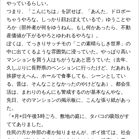
やっているらしい。
つまり、「こんにちは」を訳せば、「あんた、ドロボー
ちゃうやろな。しっかり顔おぼえているで」ゆうことや
ろか（部外者が何をゆうねん。もし何かあったら、不動
産価値が下がるやろとゆわれるやろな）。
ぼくは、てっきりサッチモの「この素晴らしき世界」の
中に出てくるような雰囲気に浸っていた。やっぱり高い
マンションを買う人はちがうなあと思うていた（去年、
久しぶりに長野県のペンションに行ったけど、だあれも
挨拶せえへん。ホールで食事しても、シーンとしてい
る。昔は、そんなことなかったのやけどなあ）。都会生
活は、まわりのもんにも警戒するのが基本なんやな。
先日、そのマンションの掲示板に、こんな張り紙があっ
た。
「×月×日午後3時ごろ、敷地の庭に、タバコの吸殻がす
ててありました。
住民の方か外部の者か知りませんが、ポイ捨ては、社会