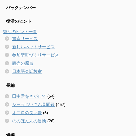
バックナンバー
復活のヒント
復活のヒント一覧
書斎サービス
新しいネットサービス
参加型町づくりサービス
商売の原点
日本語会話教室
長編
田中君をさがして
(34)
シーラじいさん見聞録
(437)
オニロの長い夢
(6)
ののほん丸の冒険
(26)
短編