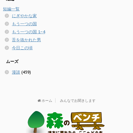
短編一覧
にぎやかな家
もう一つの国
もう一つの国 1~4
舌を抜かれた男
今日この頃
ムーズ
漫談
(459)
ホーム
みんなでお聞きします