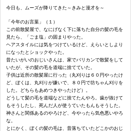
今日も、ムーズが降りてきた～きみと漫才を～
「今年のお言葉」（１）
この前散髪屋で、なにげなく下に落ちた自分の髪の毛を
見たら、「ごま塩」の固まりやった。
ヘアスタイルには気をつけているけど、えらいとしより
になったとショックやった。
昔たいがいのおじいさんは、家でバリカンで散髪をして
いたが、その髪の毛を道端に捨てていた。
子供は近所の散髪屋に行った（丸刈りは６０円やったけ
ど、ぼくは、丸刈りが嫌いで、８０円で坊ちゃん刈りを
した。どちらもあめつきやったけど）。
どうして髪の毛を道端などに捨てたんやろ。歯が抜けて
もそうしたし、死んだ人が使うていたもんもそうした。
神さんと関係あるのやろけど、今やったら気色悪いやろ
な。
とにかく、ぼくの髪の毛は、昔落ちていたどこかのおじ