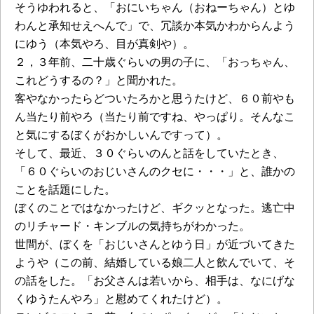
そうゆわれると、「おにいちゃん（おねーちゃん）とゆ
わんと承知せえへんで」で、冗談か本気かわからんよう
にゆう（本気やろ、目が真剣や）。
２，３年前、二十歳ぐらいの男の子に、「おっちゃん、
これどうするの？」と聞かれた。
客やなかったらどついたろかと思うたけど、６０前やも
ん当たり前やろ（当たり前ですね、やっぱり。そんなこ
と気にするぼくがおかしいんですって）。
そして、最近、３０ぐらいのんと話をしていたとき、
「６０ぐらいのおじいさんのクセに・・・」と、誰かの
ことを話題にした。
ぼくのことではなかったけど、ギクッとなった。逃亡中
のリチャード・キンブルの気持ちがわかった。
世間が、ぼくを「おじいさんとゆう日」が近づいてきた
ようや（この前、結婚している娘二人と飲んでいて、そ
の話をした。「お父さんは若いから、相手は、なにげな
くゆうたんやろ」と慰めてくれたけど）。