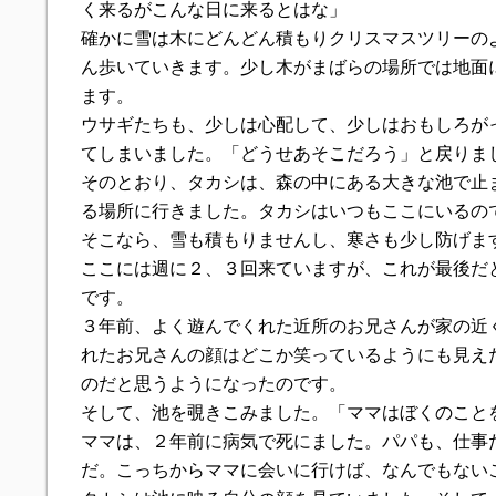
く来るがこんな日に来るとはな」
確かに雪は木にどんどん積もりクリスマスツリーの
ん歩いていきます。少し木がまばらの場所では地面
ます。
ウサギたちも、少しは心配して、少しはおもしろが
てしまいました。「どうせあそこだろう」と戻りま
そのとおり、タカシは、森の中にある大きな池で止
る場所に行きました。タカシはいつもここにいるの
そこなら、雪も積もりませんし、寒さも少し防げま
ここには週に２、３回来ていますが、これが最後だ
です。
３年前、よく遊んでくれた近所のお兄さんが家の近
れたお兄さんの顔はどこか笑っているようにも見え
のだと思うようになったのです。
そして、池を覗きこみました。「ママはぼくのこと
ママは、２年前に病気で死にました。パパも、仕事
だ。こっちからママに会いに行けば、なんでもない