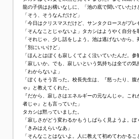
龍の子供はお構いなしに、「池の底で聞いていたけ
「そう、そうなんだけど」
「今日はクリスマスだけど、サンタクロースがプレ
「そんなことじゃないよ」タカシはようやく自分を
「それじゃ、少し話をしよう。池は逃げないから、
「別にいいけど」
「ほんとはぼくも寂しくてよく泣いていたんだ。参
「寂しいか。でも、寂しいという気持ちは全ての気
「わからないよ」
「ぼくもそう言った。校長先生は、『怒ったり、腹
ゃ』と教えてくれた。
『だから、寂しさはエネルギーの元なんじゃ。これ
者じゃ』とも言っていた」
タカシは黙っていました。
「寂しさがどう変わるかもうしばらく見ようよ。ぼ
「きみはえらいなあ」
「そんなことはないよ。人に教えて初めてわかるこ