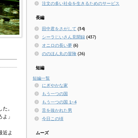
注文の多い社会を生きるためのサービス
長編
田中君をさがして
(34)
シーラじいさん見聞録
(437)
オニロの長い夢
(6)
ののほん丸の冒険
(26)
短編
短編一覧
にぎやかな家
もう一つの国
もう一つの国 1~4
した。
舌を抜かれた男
ろよ」
今日この頃
最近よ
ムーズ