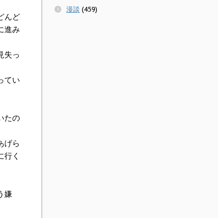
漫談
(459)
どんど
に進み
見失っ
ってい
いたの
あげら
に行く
う嫌