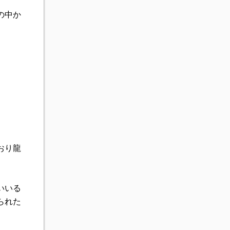
の中か
おり龍
いいる
られた