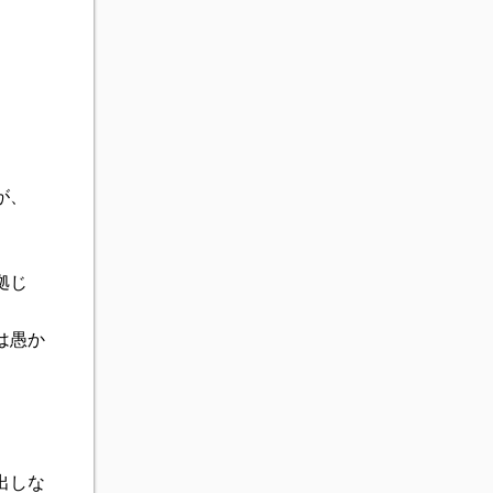
が、
拠じ
は愚か
出しな