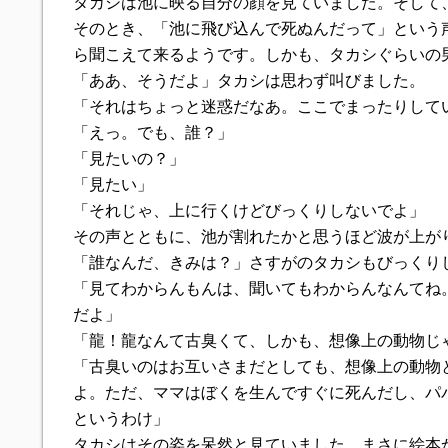
タカシは池に映る自分の顔を見ていました。そして
そのとき、「池に飛び込んで死ぬんだって」という
ら聞こえて来るようです。しかも、タカシぐらいの
「ああ、そうだよ」タカシは思わず叫びました。
「それはちょっと迷惑だなあ。ここでまったりして
「えっ。でも、誰？」
「見たいの？」
「見たい」
「それじゃ、上に行くけどびっくりしないでよ」
その声とともに、池が割れたかと思うほど波が上が
「誰なんだ、きみは？」さすがのタカシもびっくり
「見てわからんもんは、聞いてもわからんなんてね
だよ」
「龍！龍なんて古臭くて、しかも、想像上の動物じ
「古臭いのはお互いさまだとしても、想像上の動物
よ。ただ、ママはぼくを生んですぐに死んだし、パ
というわけ」
タカシはその姿を呆然と見ていました。まさに絵本