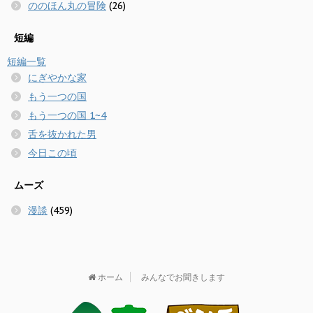
ののほん丸の冒険
(26)
短編
短編一覧
にぎやかな家
もう一つの国
もう一つの国 1~4
舌を抜かれた男
今日この頃
ムーズ
漫談
(459)
ホーム
みんなでお聞きします