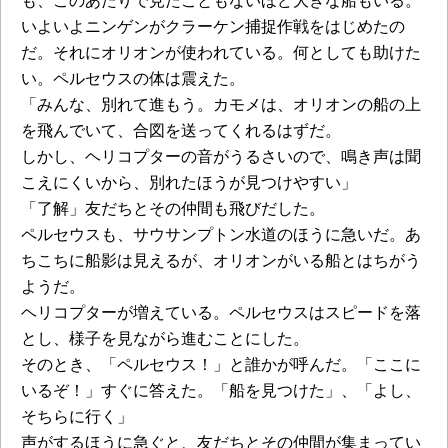
も、このあたりで見たこともないほど大きな船もいる。
いよいよニンゲンがクラーケン捕捉作戦をはじめたの
だ。それにオリオンが使われている。何としても助けた
い。ペルセウスの体は震えた。
「みんな、別れて進もう。カモメは、オリオンの船の上
を飛んでいて、合図を送ってくれるはずだ。
しかし、ヘリコプターの音がうるさいので、鳴き声は聞
こえにくいから、別れたほうが見つけやすい」
「了解」友だちとその仲間も飛びだした。
ペルセウスも、サウサンプトン水道のほうに急いだ。あ
ちこちに船影は見えるが、オリオンがいる船とはちがう
ようだ。
ヘリコプターが増えている。ペルセウスはスピードを落
とし、様子を見ながら進むことにした。
そのとき、「ペルセウス！」と誰かが呼んだ。「ここに
いるぞ！」すぐに答えた。「船を見つけた」、「よし、
そちらに行く」
声がするほうに急ぐと、友だちとその仲間が集まってい