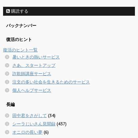
購読する
バックナンバー
復活のヒント
復活のヒント一覧
暑いときの熱いサービス
さあ、スタートアップ
詐欺師講座サービス
注文の多い社会を生きるためのサービス
個人ヘルプサービス
長編
田中君をさがして
(34)
シーラじいさん見聞録
(437)
オニロの長い夢
(6)