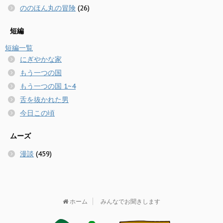
ののほん丸の冒険
(26)
短編
短編一覧
にぎやかな家
もう一つの国
もう一つの国 1~4
舌を抜かれた男
今日この頃
ムーズ
漫談
(459)
ホーム
みんなでお聞きします