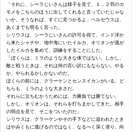
「それに、シーラじいさんは様子を見て、１，２羽のカ
モメをこちらのほうに出してくれると言っていたじゃな
いか。そうなれば、すぐに見つかるよ」ペルセウスは、
あくまでも明るく言った。
シリウスは、シーラじいさんの許可を得て、インド洋か
ら来たシャチや、地中海にいたイルカ、オリオンが逃が
したイルカを集めて、訓練をすることにした。
「ぼくらは、ミラのような大きな体ではない。しかし、
敵と戦うときは、それは何の言い訳にもならない。やる
か、やられるかしかないのだ。
ぼくらの前には、クラーケンとセンスイカンがいる。ど
ちらも、ミラのような大きさだ。
それらに立ちむかうためには、力勝負では勝てない。
しかし、オリオンは、それらを打ちまかしてきた。相手
の弱点を見て、そこをついたのだ」
シリウスは、クラーケンやその手下などに追われたとき
はやみくもに逃げるのではなく、なるべく深く潜り、向