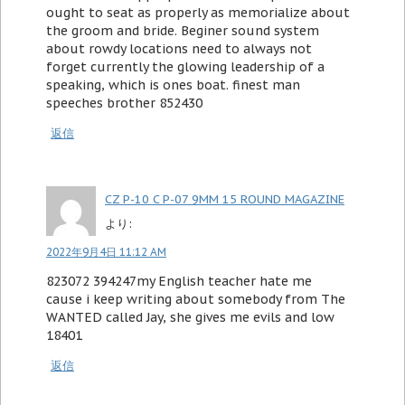
ought to seat as properly as memorialize about
the groom and bride. Beginer sound system
about rowdy locations need to always not
forget currently the glowing leadership of a
speaking, which is ones boat. finest man
speeches brother 852430
返信
CZ P-10 C P-07 9MM 15 ROUND MAGAZINE
より:
2022年9月4日 11:12 AM
823072 394247my English teacher hate me
cause i keep writing about somebody from The
WANTED called Jay, she gives me evils and low
18401
返信