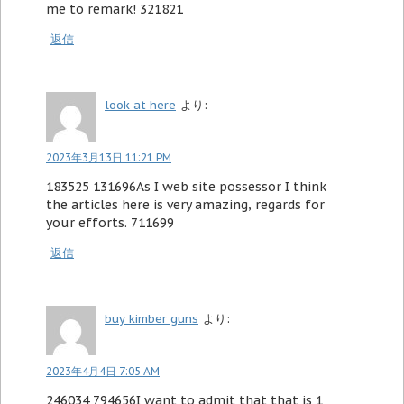
me to remark! 321821
返信
look at here
より:
2023年3月13日 11:21 PM
183525 131696As I web site possessor I think
the articles here is very amazing, regards for
your efforts. 711699
返信
buy kimber guns
より:
2023年4月4日 7:05 AM
246034 794656I want to admit that that is 1