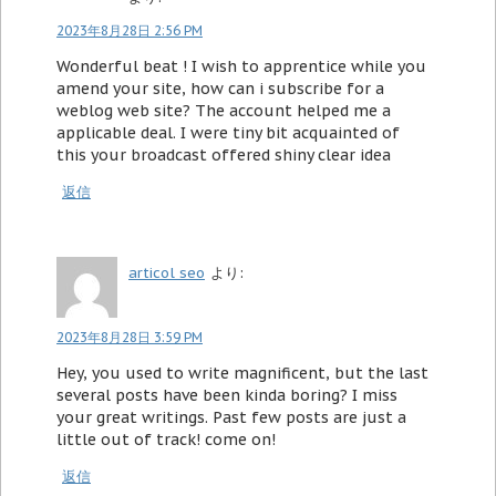
2023年8月28日 2:56 PM
Wonderful beat ! I wish to apprentice while you
amend your site, how can i subscribe for a
weblog web site? The account helped me a
applicable deal. I were tiny bit acquainted of
this your broadcast offered shiny clear idea
返信
articol seo
より:
2023年8月28日 3:59 PM
Hey, you used to write magnificent, but the last
several posts have been kinda boring? I miss
your great writings. Past few posts are just a
little out of track! come on!
返信