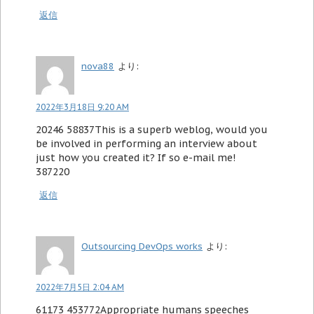
返信
nova88
より:
2022年3月18日 9:20 AM
20246 58837This is a superb weblog, would you
be involved in performing an interview about
just how you created it? If so e-mail me!
387220
返信
Outsourcing DevOps works
より:
2022年7月5日 2:04 AM
61173 453772Appropriate humans speeches