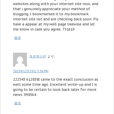
websites along with your internet site now, and
that i genuinely appreciate your method of
blogging. I bookmarked it to my bookmark
internet site list and are checking back soon. Pls
have a appear at my web page likewise and let
me know in case you agree. 751619
返信
토토벳스핀
より:
2022年12月23日 5:56 PM
222543 612858I came to the exact conclusion as
well some time ago. Excellent write-up and I is
going to be certain to look back later for more
news. 998564
返信