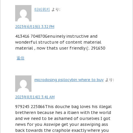
티비위키
より:
2023年6月19日 3:32 PM
413416 704870Genuinely instructive and
wonderful structure of content material
material , now thats user friendly (:. 291650
返信
microdosing psilocybin where to buy​
より:
2023年8月14日 3:41 AM
979245 225866This douche bag loves his illegal
bretheren because hes a itiaen with the world
and we need to be ashamed of ourselves I got
news for you Asswipe get your asswiping ass
back towards the craphole exactly where you