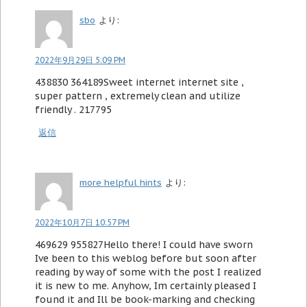
sbo
より:
2022年9月29日 5:09 PM
438830 364189Sweet internet internet site ,
super pattern , extremely clean and utilize
friendly . 217795
返信
more helpful hints
より:
2022年10月7日 10:57 PM
469629 955827Hello there! I could have sworn
Ive been to this weblog before but soon after
reading by way of some with the post I realized
it is new to me. Anyhow, Im certainly pleased I
found it and Ill be book-marking and checking