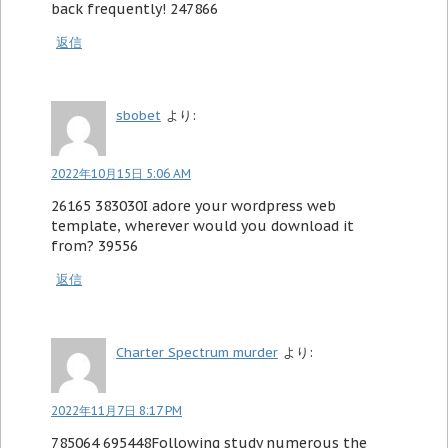
back frequently! 247866
返信
sbobet
より:
2022年10月15日 5:06 AM
26165 383030I adore your wordpress web
template, wherever would you download it
from? 39556
返信
Charter Spectrum murder
より:
2022年11月7日 8:17 PM
785064 695448Following study numerous the