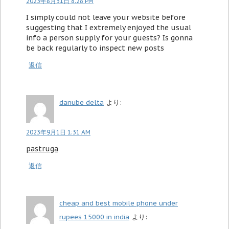
2023年8月31日 8:28 PM
I simply could not leave your website before
suggesting that I extremely enjoyed the usual
info a person supply for your guests? Is gonna
be back regularly to inspect new posts
返信
danube delta
より:
2023年9月1日 1:31 AM
pastruga
返信
cheap and best mobile phone under
rupees 15000 in india
より: