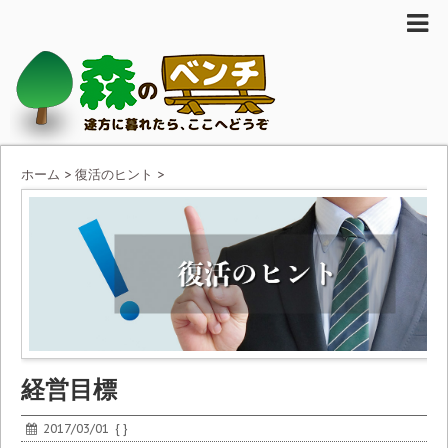
ホーム
>
復活のヒント
>
経営目標
2017/03/01
{ }