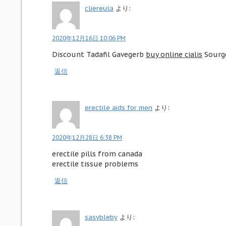
cliereula
より:
2020年12月16日 10:06 PM
Discount Tadafil Gavegerb
buy online cialis
Sourge
返信
erectile aids for men
より:
2020年12月28日 6:38 PM
erectile pills from canada
erectile tissue problems
返信
sasybleby
より: