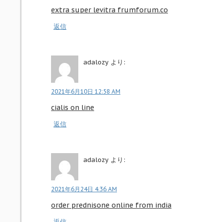
extra super levitra frumforum.co
返信
adalozy
より:
2021年6月10日 12:58 AM
cialis on line
返信
adalozy
より:
2021年6月24日 4:36 AM
order prednisone online from india
返信