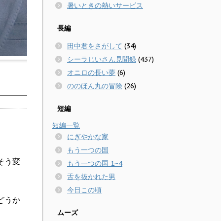
暑いときの熱いサービス
長編
田中君をさがして
(34)
シーラじいさん見聞録
(437)
オニロの長い夢
(6)
ののほん丸の冒険
(26)
短編
短編一覧
にぎやかな家
もう一つの国
そう変
もう一つの国 1~4
舌を抜かれた男
今日この頃
どうか
ムーズ