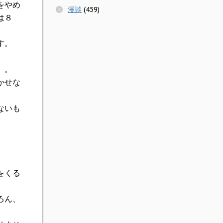
をやめ
漫談
(459)
は８
す。
）。
かせな
ないも
をくる
ろん、