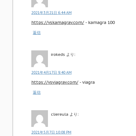
2021年3月21日 6:44 AM
https://vskamagrav.com/
- kamagra 100
返信
irokeds
より:
2021年4月17日 9:40 AM
https://vsviagrav.com/
- viagra
返信
cliereula
より:
2021年5月7日 10:08 PM