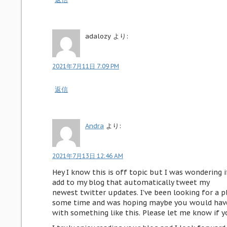
adalozy
より:
2021年7月11日 7:09 PM
返信
Andra
より:
2021年7月13日 12:46 AM
Hey I know this is off topic but I was wondering 
add to my blog that automatically tweet my
newest twitter updates. I've been looking for a pl
some time and was hoping maybe you would hav
with something like this. Please let me know if y