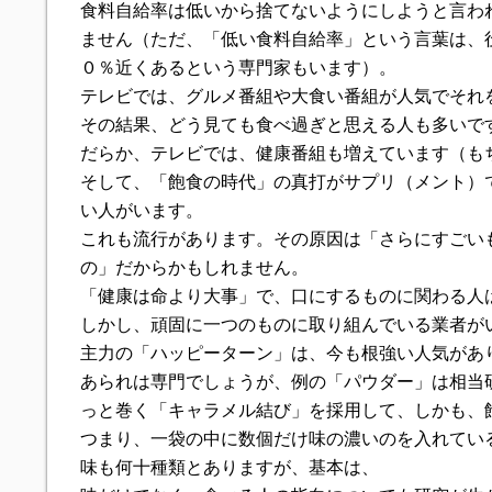
食料自給率は低いから捨てないようにしようと言わ
ません（ただ、「低い食料自給率」という言葉は、
０％近くあるという専門家もいます）。
テレビでは、グルメ番組や大食い番組が人気でそれ
その結果、どう見ても食べ過ぎと思える人も多いで
だらか、テレビでは、健康番組も増えています（も
そして、「飽食の時代」の真打がサプリ（メント）
い人がいます。
これも流行があります。その原因は「さらにすごい
の」だからかもしれません。
「健康は命より大事」で、口にするものに関わる人
しかし、頑固に一つのものに取り組んでいる業者が
主力の「ハッピーターン」は、今も根強い人気があ
あられは専門でしょうが、例の「パウダー」は相当
っと巻く「キャラメル結び」を採用して、しかも、
つまり、一袋の中に数個だけ味の濃いのを入れてい
味も何十種類とありますが、基本は、