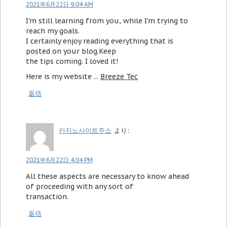
2021年6月22日 9:04 AM
I'm still learning from you, while I'm trying to
reach my goals.
I certainly enjoy reading everything that is
posted on your blog.Keep
the tips coming. I loved it!
Here is my website ...
Breeze Tec
返信
카지노사이트주소
より:
2021年6月22日 4:04 PM
All these aspects are necessary to know ahead
of proceeding with any sort of
transaction.
返信