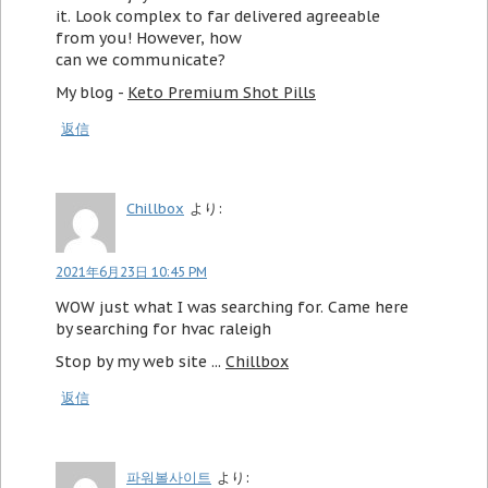
it. Look complex to far delivered agreeable
from you! However, how
can we communicate?
My blog -
Keto Premium Shot Pills
返信
Chillbox
より:
2021年6月23日 10:45 PM
WOW just what I was searching for. Came here
by searching for hvac raleigh
Stop by my web site ...
Chillbox
返信
파워볼사이트
より: