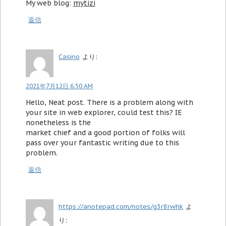
My web blog:
mytizi
返信
Casino
より:
2021年7月12日 6:50 AM
Hello, Neat post. There is a problem along with
your site in web explorer, could test this? IE
nonetheless is the
market chief and a good portion of folks will
pass over your fantastic writing due to this
problem.
返信
https://anotepad.com/notes/g3r8rwhk
よ
り: