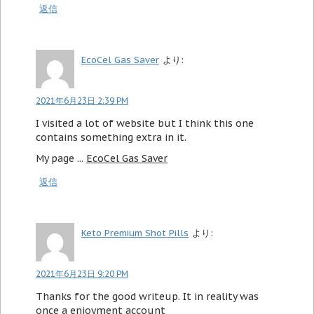
返信
EcoCel Gas Saver
より:
2021年6月23日 2:39 PM
I visited a lot of website but I think this one
contains something extra in it.
My page ...
EcoCel Gas Saver
返信
Keto Premium Shot Pills
より:
2021年6月23日 9:20 PM
Thanks for the good writeup. It in reality was
once a enjoyment account