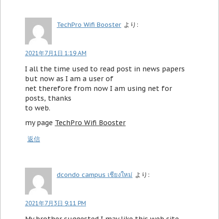
TechPro Wifi Booster
より:
2021年7月1日 1:19 AM
I all the time used to read post in news papers
but now as I am a user of
net therefore from now I am using net for
posts, thanks
to web.
my page
TechPro Wifi Booster
返信
dcondo campus เชียงใหม่
より:
2021年7月3日 9:11 PM