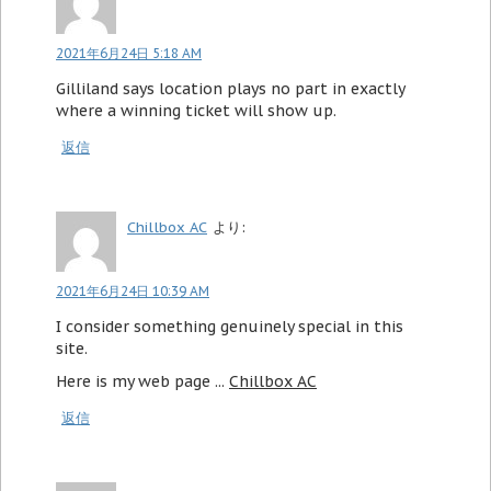
2021年6月24日 5:18 AM
Gilliland says location plays no part in exactly
where a winning ticket will show up.
返信
Chillbox AC
より:
2021年6月24日 10:39 AM
I consider something genuinely special in this
site.
Here is my web page ...
Chillbox AC
返信