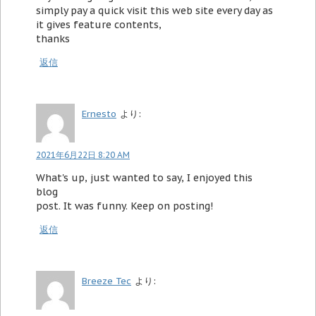
simply pay a quick visit this web site every day as
it gives feature contents,
thanks
返信
Ernesto
より:
2021年6月22日 8:20 AM
What's up, just wanted to say, I enjoyed this
blog
post. It was funny. Keep on posting!
返信
Breeze Tec
より: