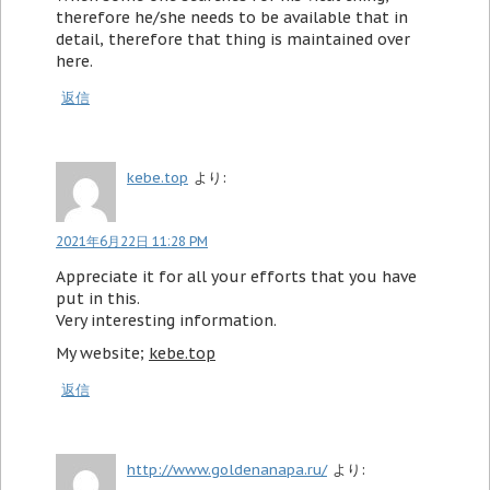
therefore he/she needs to be available that in
detail, therefore that thing is maintained over
here.
返信
kebe.top
より:
2021年6月22日 11:28 PM
Appreciate it for all your efforts that you have
put in this.
Very interesting information.
My website;
kebe.top
返信
http://www.goldenanapa.ru/
より: