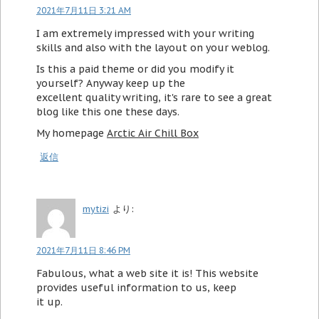
2021年7月11日 3:21 AM
I am extremely impressed with your writing
skills and also with the layout on your weblog.
Is this a paid theme or did you modify it
yourself? Anyway keep up the
excellent quality writing, it's rare to see a great
blog like this one these days.
My homepage
Arctic Air Chill Box
返信
mytizi
より:
2021年7月11日 8:46 PM
Fabulous, what a web site it is! This website
provides useful information to us, keep
it up.