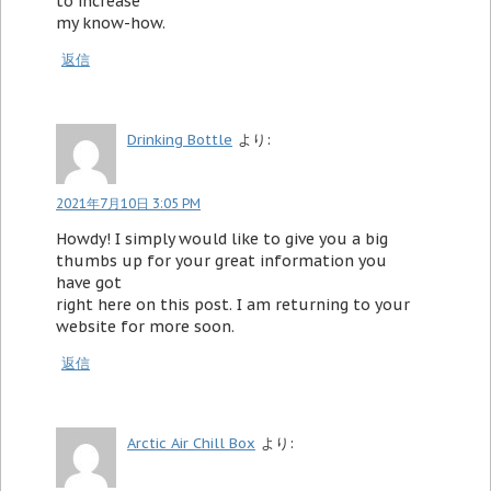
to increase
my know-how.
返信
Drinking Bottle
より:
2021年7月10日 3:05 PM
Howdy! I simply would like to give you a big
thumbs up for your great information you
have got
right here on this post. I am returning to your
website for more soon.
返信
Arctic Air Chill Box
より: