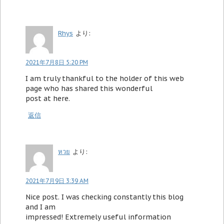
Rhys
より:
2021年7月8日 5:20 PM
I am truly thankful to the holder of this web
page who has shared this wonderful
post at here.
返信
หวย
より:
2021年7月9日 3:39 AM
Nice post. I was checking constantly this blog
and I am
impressed! Extremely useful information