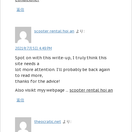
返信
scooter rental hoi an
より:
2021年7月5日 4:49 PM
Spot on with this write-up, I truly think this
site needs a
lot more attention. I'll probably be back again
to read more,
thanks for the advice!
Also visikt myy webpage ...
scooter rental hoi an
返信
theocratic.net
より: