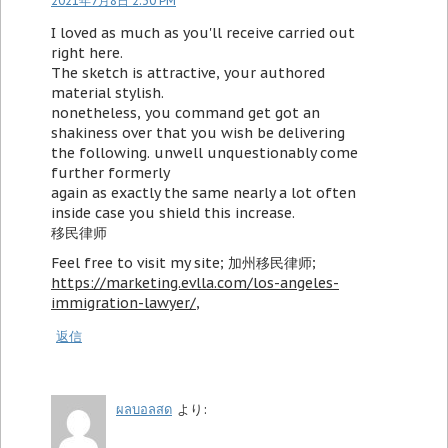
2021年7月8日 2:30 PM
I loved as much as you'll receive carried out
right here.
The sketch is attractive, your authored
material stylish.
nonetheless, you command get got an
shakiness over that you wish be delivering
the following. unwell unquestionably come
further formerly
again as exactly the same nearly a lot often
inside case you shield this increase.
移民律师
Feel free to visit my site; 加州移民律师;
https://marketing.evlla.com/los-angeles-
immigration-lawyer/
,
返信
ผลบอลสด
より: