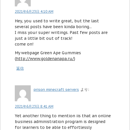
2021年6月23日 4:10 AM
Hey, you used to write great, but the last
several posts have been kinda boring...
I miss your super writings. Past few posts are
just a little bit out of track!
come on!
My webpage Green Ape Gummies
(
http://www.goldenanapa.ru/
)
返信
prison minecraft servers
より:
2021年6月23日 8:41 AM
Yet another thing to mention iis that an online
business administration program is designed
for learners to be able to effortlessly