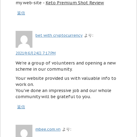
my web-site -
Keto Premium Shot Review
返信
bet with cryptocurrency
より:
2021年6月24日 7:17 PM
We're a group of volunteers and opening a new
scheme in our community.
Your website provided us with valuable info to
work on.
You've done an impressive job and our whole
community will be grateful to you.
返信
mbee.com.vn
より: