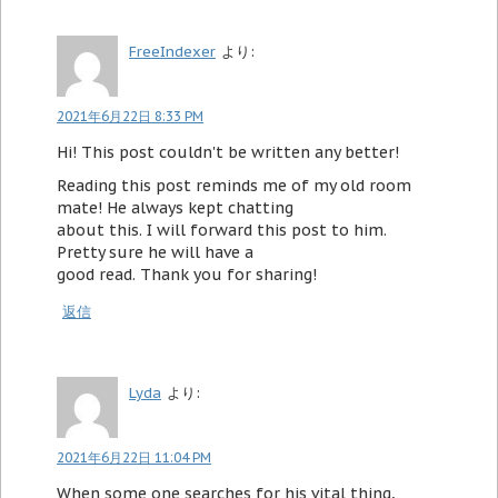
FreeIndexer
より:
2021年6月22日 8:33 PM
Hi! This post couldn't be written any better!
Reading this post reminds me of my old room
mate! He always kept chatting
about this. I will forward this post to him.
Pretty sure he will have a
good read. Thank you for sharing!
返信
Lyda
より:
2021年6月22日 11:04 PM
When some one searches for his vital thing,