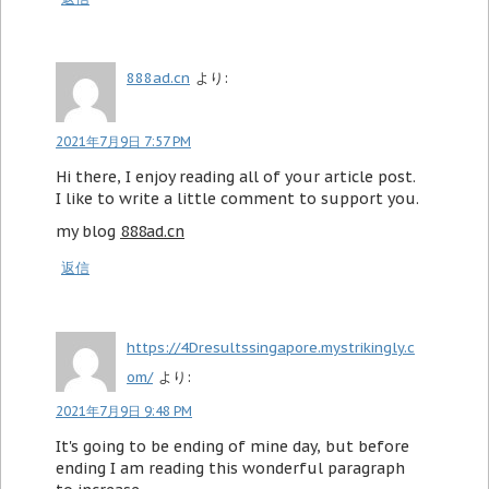
888ad.cn
より:
2021年7月9日 7:57 PM
Hi there, I enjoy reading all of your article post.
I like to write a little comment to support you.
my blog
888ad.cn
返信
https://4Dresultssingapore.mystrikingly.c
om/
より:
2021年7月9日 9:48 PM
It's going to be ending of mine day, but before
ending I am reading this wonderful paragraph