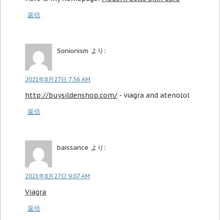
返信
Sonionism
より:
2021年8月27日 7:56 AM
http://buysildenshop.com/
- viagra and atenolol
返信
baissance
より:
2021年8月27日 9:07 AM
Viagra
返信