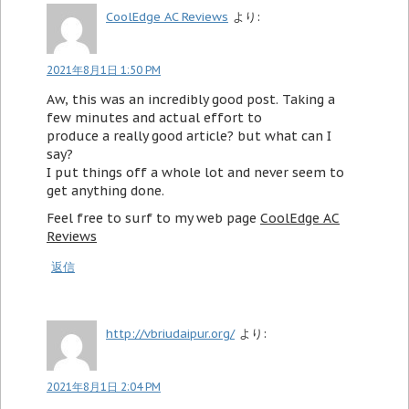
CoolEdge AC Reviews
より:
2021年8月1日 1:50 PM
Aw, this was an incredibly good post. Taking a
few minutes and actual effort to
produce a really good article? but what can I
say?
I put things off a whole lot and never seem to
get anything done.
Feel free to surf to my web page
CoolEdge AC
Reviews
返信
http://vbriudaipur.org/
より:
2021年8月1日 2:04 PM