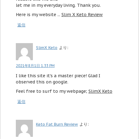
let me in my everyday living. Thank you.
Here is my website ...
Slim X Keto Review
返信
SlimX Keto
より:
2021年8月1日 1:33 PM
I like this site it's a master piece! Glad I
observed this on google.
Feel free to surf to my webpage;
SlimX Keto
返信
Keto Fat Burn Review
より: