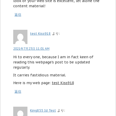
look of your web site is excellent, let alone the
content material!
返信
test Kiss918
より:
2021年7月23日 11:01 AM
Hi to every one, because I am in fact keen of
reading this webpage's post to be updated
regularly.
It carries fastidious material.
Here is my web page:
test Kiss918
返信
King855 Id Test
より: