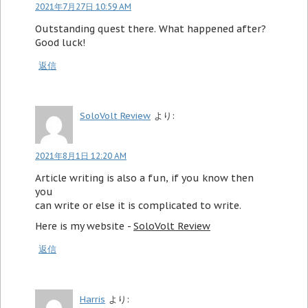
2021年7月27日 10:59 AM
Outstanding quest there. What happened after?
Good luck!
返信
SoloVolt Review
より:
2021年8月1日 12:20 AM
Article writing is also a fun, if you know then
you
can write or else it is complicated to write.
Here is my website -
SoloVolt Review
返信
Harris
より: