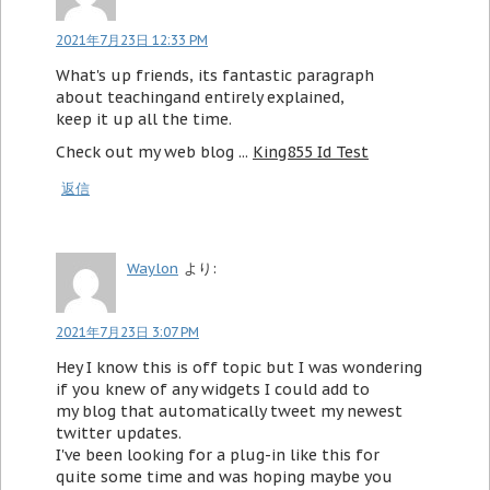
2021年7月23日 12:33 PM
What's up friends, its fantastic paragraph
about teachingand entirely explained,
keep it up all the time.
Check out my web blog ...
King855 Id Test
返信
Waylon
より:
2021年7月23日 3:07 PM
Hey I know this is off topic but I was wondering
if you knew of any widgets I could add to
my blog that automatically tweet my newest
twitter updates.
I've been looking for a plug-in like this for
quite some time and was hoping maybe you