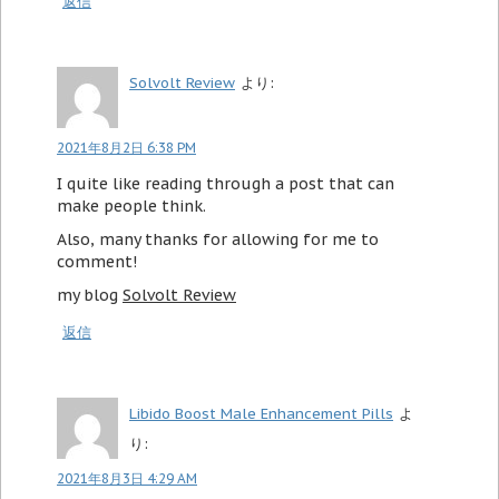
返信
Solvolt Review
より:
2021年8月2日 6:38 PM
I quite like reading through a post that can
make people think.
Also, many thanks for allowing for me to
comment!
my blog
Solvolt Review
返信
Libido Boost Male Enhancement Pills
よ
り:
2021年8月3日 4:29 AM