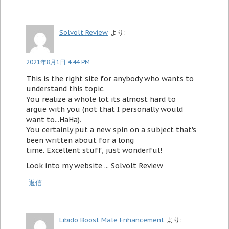
Solvolt Review
より:
2021年8月1日 4:44 PM
This is the right site for anybody who wants to
understand this topic.
You realize a whole lot its almost hard to
argue with you (not that I personally would
want to...HaHa).
You certainly put a new spin on a subject that's
been written about for a long
time. Excellent stuff, just wonderful!
Look into my website ...
Solvolt Review
返信
Libido Boost Male Enhancement
より: