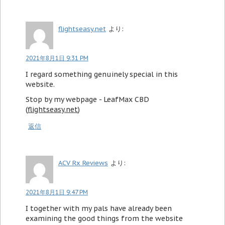
flightseasy.net
より:
2021年8月1日 9:31 PM
I regard something genuinely special in this
website.
Stop by my webpage - LeafMax CBD
(
flightseasy.net
)
返信
ACV Rx Reviews
より:
2021年8月1日 9:47 PM
I together with my pals have already been
examining the good things from the website