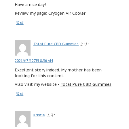
Have a nice day!
Review my page;
Cryogen Air Cooler
返信
Total Pure CBD Gummies
より:
2021年7月27日 8:56 AM
Excellent story indeed. My mother has been
looking for this content.
Also visit my website -
Total Pure CBD Gummies
返信
Kristie
より: