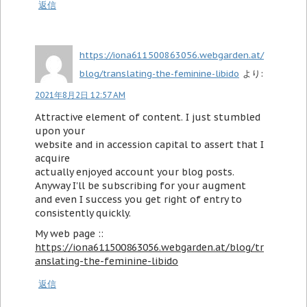
返信
https://iona611500863056.webgarden.at/
blog/translating-the-feminine-libido
より:
2021年8月2日 12:57 AM
Attractive element of content. I just stumbled
upon your
website and in accession capital to assert that I
acquire
actually enjoyed account your blog posts.
Anyway I'll be subscribing for your augment
and even I success you get right of entry to
consistently quickly.
My web page ::
https://iona611500863056.webgarden.at/blog/tr
anslating-the-feminine-libido
返信