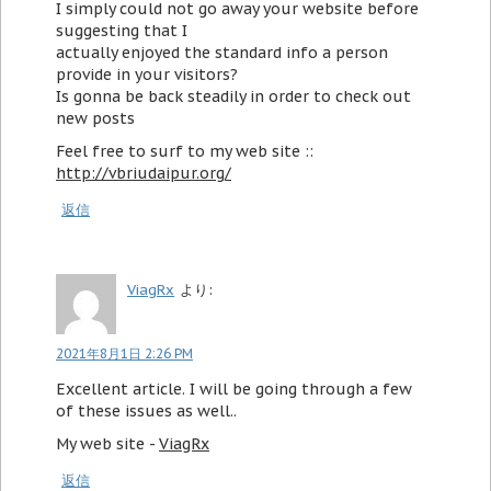
I simply could not go away your website before
suggesting that I
actually enjoyed the standard info a person
provide in your visitors?
Is gonna be back steadily in order to check out
new posts
Feel free to surf to my web site ::
http://vbriudaipur.org/
返信
ViagRx
より:
2021年8月1日 2:26 PM
Excellent article. I will be going through a few
of these issues as well..
My web site -
ViagRx
返信