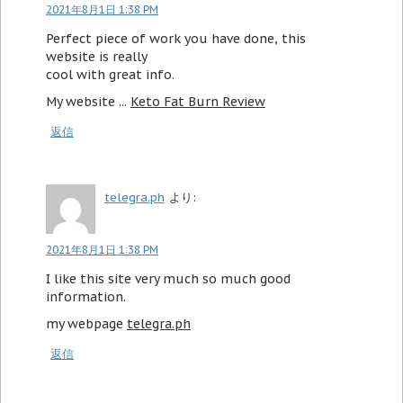
2021年8月1日 1:38 PM
Perfect piece of work you have done, this
website is really
cool with great info.
My website ...
Keto Fat Burn Review
返信
telegra.ph
より:
2021年8月1日 1:38 PM
I like this site very much so much good
information.
my webpage
telegra.ph
返信