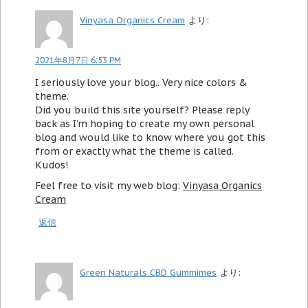
Vinyasa Organics Cream
より:
2021年8月7日 6:53 PM
I seriously love your blog.. Very nice colors &
theme.
Did you build this site yourself? Please reply
back as I'm hoping to create my own personal
blog and would like to know where you got this
from or exactly what the theme is called.
Kudos!
Feel free to visit my web blog:
Vinyasa Organics
Cream
返信
Green Naturals CBD Gummimes
より: