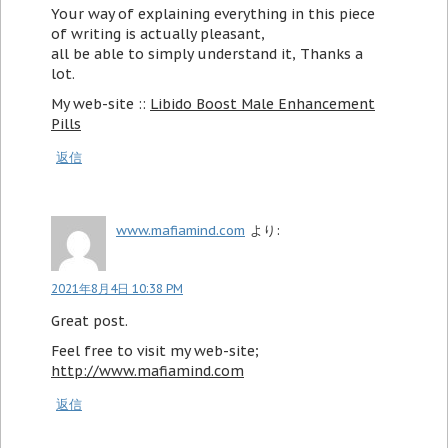
Your way of explaining everything in this piece
of writing is actually pleasant,
all be able to simply understand it, Thanks a
lot.
My web-site ::
Libido Boost Male Enhancement
Pills
返信
www.mafiamind.com
より:
2021年8月4日 10:38 PM
Great post.
Feel free to visit my web-site;
http://www.mafiamind.com
返信