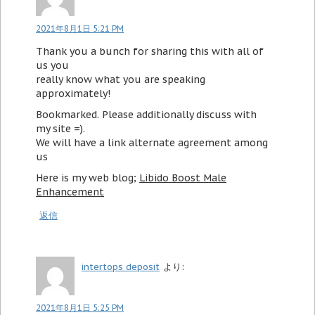
2021年8月1日 5:21 PM
Thank you a bunch for sharing this with all of
us you
really know what you are speaking
approximately!
Bookmarked. Please additionally discuss with
my site =).
We will have a link alternate agreement among
us
Here is my web blog;
Libido Boost Male
Enhancement
返信
intertops deposit
より:
2021年8月1日 5:25 PM