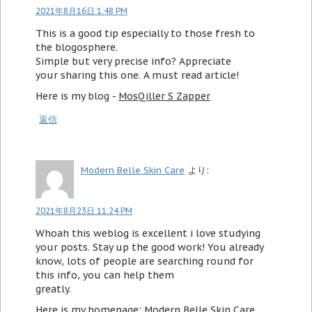
2021年8月16日 1:48 PM
This is a good tip especially to those fresh to
the blogosphere.
Simple but very precise info? Appreciate
your sharing this one. A must read article!
Here is my blog -
MosQiller S Zapper
返信
Modern Belle Skin Care
より:
2021年8月23日 11:24 PM
Whoah this weblog is excellent i love studying
your posts. Stay up the good work! You already
know, lots of people are searching round for
this info, you can help them
greatly.
Here is my homepage:
Modern Belle Skin Care