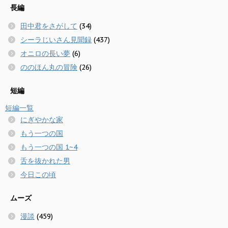
長編
田中君をさがして
(34)
シーラじいさん見聞録
(437)
オニロの長い夢
(6)
ののほん丸の冒険
(26)
短編
短編一覧
にぎやかな家
もう一つの国
もう一つの国 1~4
舌を抜かれた男
今日この頃
ムーズ
漫談
(459)