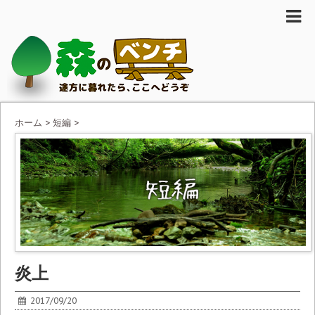
ホーム
>
短編
>
炎上
2017/09/20