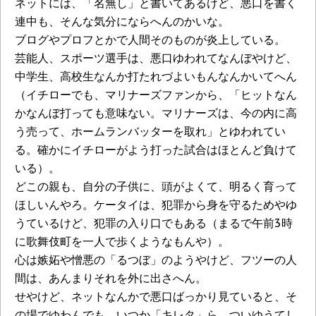
ネットには、「名無し」と書いてあるけど、悪口を書く
連中も、そんな気分にならへんのかいな。
ブログやプロフとかで人間そのものが炎上している。
芸能人、スポーツ選手は、悪口ゆわれてなんぼやけど、
中学生、高校生なんか打たれづよいもんなんかいてへん
（イチローでも、マリナーズファンから、「ヒットなん
かなんぼ打っても意味ない。マリナーズは、今の内に高
う売って、ホームランバッターを取れ」とゆわれてい
る。確かにイチローがよう打った試合はほとんど負けて
いる）。
どこの親も、自分の子供に、頭がよくて、明るく育って
ほしいんやろ。ケータイは、犯罪から身を守るためやゆ
うているけど、犯罪の入り口でもある（まるで午前3時
に歌舞伎町を一人で歩くようなもんや）。
心は嫉妬や憎悪の「るつぼ」のようやけど、フツーの人
間は、あんまりそれを外に出さへん。
せやけど、ネットなんかで悪口ばっかり見ていると、そ
の場でゆわんでも、いつか「キレタ」ら、ついゆうてし