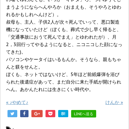
まうようにならへんやろか（おまえも、そうやろとゆわ
れるかもしれへんけど）。
叔母も、主人、子供2人が次々死んでいって、悪口製造
機になっていたけど（ぼくも、葬式で少し早く帰ると、
「交通事故におうて死んでまえ」とゆわれたが）、月
2，3回行ってやるようになると、ニコニコした顔になっ
てきた)。
パソコンやケータイはいるもんか。そうなら、親もちゃ
んと躾をせんと。
ぼくも、ネットではないけど、5年ほど前紙爆弾を浴び
られた後遺症があって、まだ自分に来た手紙が開けられ
へん。あかんたれには生きにくい時代や。
«
♪やめて♪
けんか
»
B!
LINEへ送る
-