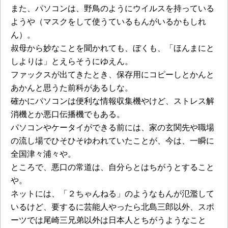
また、パソコンは、野鳥のようにウイルスを持っている
ようや（マスクをして使うているもんがいるかもしれ
ん）。
叔母から妙なことを聞かれても、ぼくも、「ほんまにと
しよりは」とえらそうにゆえん。
ファックスが出てきたとき、保存用にコピーしとかんと
あかんと思うた前科があるしな。
確かにパソコンは便利な情報収集機やけど、ストレス解
消機とか悪口伝播機でもある。
パソコンやケータイができる前には、家の玄関先や職場
の流し場でひそひそゆわれていたことが、今は、一瞬に
全国津々浦々や。
ところで、悪口の常道は、自分らとはちがうとすること
や。
ネットには、「２ちゃんねる」のようなもんが氾濫して
いるけど、要するに芸能人やったら北島三郎以外、スポ
ーツでは尾崎三兄弟以外は日本人とちがうようなこと