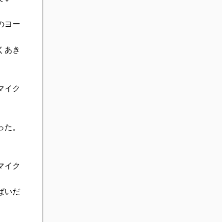
のヨー
くあき
マイク
った。
マイク
ぱいだ