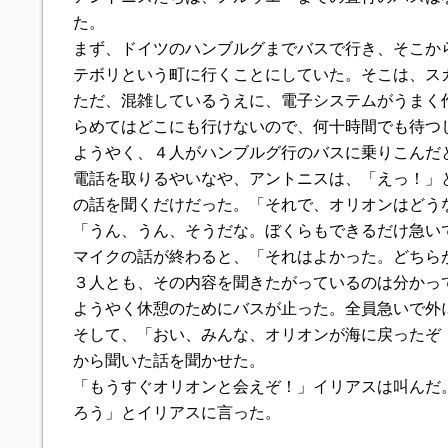
た。
まず、ドイツのハンブルグまでバスで行き、そこか
テボリという町に行くことにしていた。そこは、ス
ただ、混雑しているうえに、電子システムがうまく
らめてはどこにも行けないので、何十時間でも待つ
ようやく、４人がハンブルグ行のバスに乗りこんだ
電話を取りるやいなや、アントニスは、「えっ！」
の話を聞くだけだった。「それで、オリオンはどう
「うん、うん、そうだな。ぼくらもできるだけ急い
マイクの話が終わると、「それはよかった。どちら
３人とも、その内容を聞きたがっているのは分かっ
ようやく休憩のためにバスが止った。全員急いで外
そして、「おい、みんな、オリオンが海に戻ったぞ
から聞いた話を聞かせた。
「もうすぐオリオンと会えぞ！」イリアスは叫んだ
ろう」とイリアスに言った。