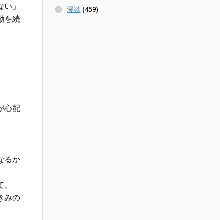
ない」
漫談
(459)
動を続
が心配
なるか
て、
きみの