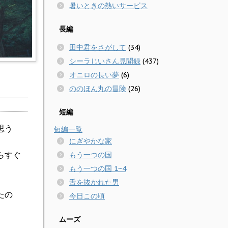
暑いときの熱いサービス
長編
田中君をさがして
(34)
シーラじいさん見聞録
(437)
オニロの長い夢
(6)
ののほん丸の冒険
(26)
短編
思う
短編一覧
にぎやかな家
らすぐ
もう一つの国
もう一つの国 1~4
舌を抜かれた男
たの
今日この頃
ムーズ