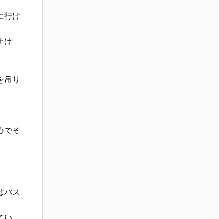
に行け
上げ
を吊り
心でそ
はバス
てい