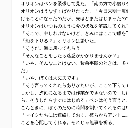
オリオンはベンを緊張して見た。「南の方で小競り
オリオンはうなずくばかりだった。「今日未明一度
けることになったのだが、先ほどまたはじまったの
オリオンはいつものように今の状況を解説してくれ
「そこで、申しわけないけど、きみにはここで船を
「船を下りる？」オリオンは驚いた。
「そうだ。海に戻ってもらう」
「そんなことをしたら迷惑がかかりませんか？」
「いや、そんなことはない。緊急事態のときは、多
だ」
「いや、ぼくは大丈夫です」
「そう言ってくれたらありがたいが、ここで下りて
しかし、夕刻になるまでは作業ができないので、し
ら、そうしたらすぐにはじめる」ベンはそう言うと
こんときに、ぼくのために時間を割いてくれるのは
「マイクたちには連絡しておく。彼らからアントニ
ことを心配してくれる。それじゃ無事を祈る」