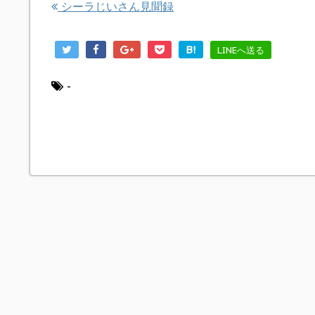
シーラじいさん見聞録
B!
LINEへ送る
-