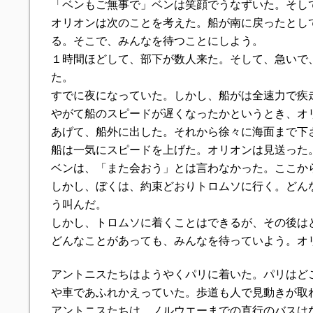
「ベンもご無事で」ベンは笑顔でうなずいた。そし
オリオンは次のことを考えた。船が南に戻ったとし
る。そこで、みんなを待つことにしよう。
１時間ほどして、部下が数人来た。そして、急いで
た。
すでに夜になっていた。しかし、船がは全速力で疾
やがて船のスピードが遅くなったかというとき、オ
あげて、船外に出した。それから徐々に海面まで下
船は一気にスピードを上げた。オリオンは見送った
ベンは、「また会おう」とは言わなかった。ここか
しかし、ぼくは、約束どおりトロムソに行く。どん
う叫んだ。
しかし、トロムソに着くことはできるが、その後は
どんなことがあっても、みんなを待っていよう。オ
アントニスたちはようやくパリに着いた。パリはど
や車であふれかえっていた。歩道も人で見動きが取
アントニスたちは、ノルウエーまでの直行のバスは