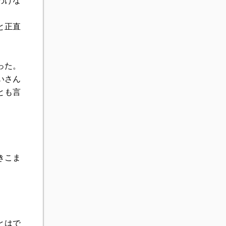
わけな
と正直
った。
いさん
とも言
きこま
とはで