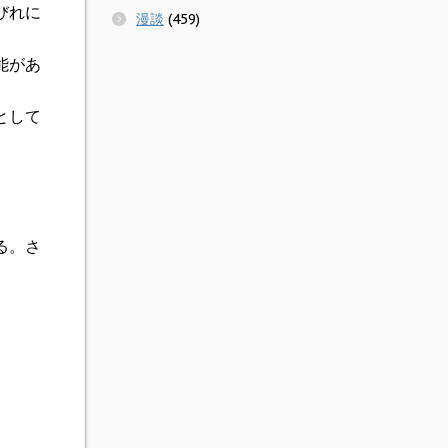
びれに
漫談
(459)
能があ
として
る。さ