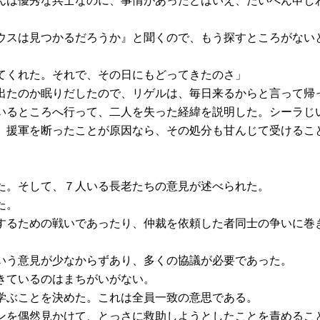
んは優秀な兵士なのに、事情があったとはいえ、たいへん申し
ウスは見つかるだろうか』と聞くので、もう探すところがない
てくれた。それで、その日にもどってきたのさ」
出たのか眠りだしたので、リゲルは、毎日来るからと言って帰
いるところへ行って、二人を失った経緯を説明した。シーラじ
、援軍を断ったことが原因なら、その処分も甘んじて受けるこ
た。そして、７人いる長老たちの意見が述べられた。
た。
するための戦いであったり、仲裁を依頼した者同士の争いに巻
いう意見が少なからずあり、多くの協議が必要であった。
きているのはまちがいがない。
学ぶことを決めた。これは全員一致の意思である。
ンを偶然見かけて、とっさに救助しようとしたことを責めるこ