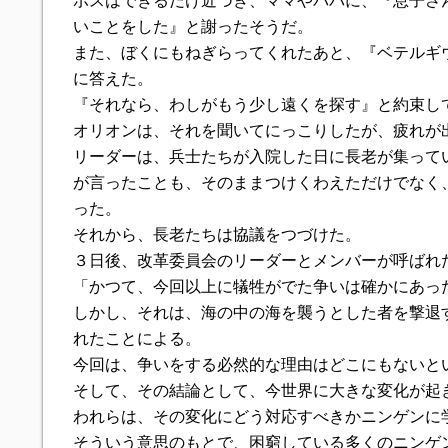
ボスはできるだけ近づき、ママやパパに、『息子さ
いことをした』と謝ったそうだ。
また、ぼくにもねぎらってくれたあと、『ベテルギ
に答えた。
『それなら、わしがもう少し遠くを探す』と約束し
オリオンは、それを聞いてにっこりしたが、疲れが
リーダーは、兵士たちが入院した日に長老が集って
が言ったことも、そのままつけくわえただけでなく
った。
それから、長老たちは協議をつづけた。
３日後、改革委員会のリーダーとメンバーが呼ばれ
「かつて、今回以上に犠牲がでた争いは確かにあっ
しかし、それは、海の中の海を襲うとした者を撃退
れたことによる。
今回は、争いをする必然的な理由はどこにもないと
そして、その結論として、今世界に大きな変化が起
われらは、その変化にどう対応すべきかニンゲンに
そういう意思のもとで、困窮している多くのニンゲ