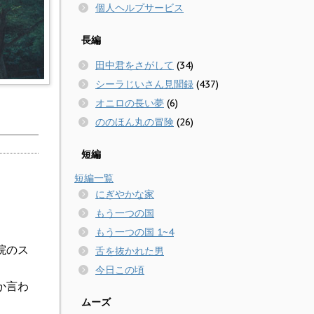
個人ヘルプサービス
長編
田中君をさがして
(34)
シーラじいさん見聞録
(437)
オニロの長い夢
(6)
ののほん丸の冒険
(26)
短編
短編一覧
にぎやかな家
もう一つの国
もう一つの国 1~4
院のス
舌を抜かれた男
今日この頃
か言わ
ムーズ