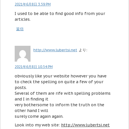
2021年6月8日 3:59 PM
I used to be able to find good info from your
articles.
返信
http://www.lubertsi.net
より:
2021年6月8日 10:54 PM
obviously like your website however you have
to check the spelling on quite a few of your
posts.
Several of them are rife with spelling problems
and I in finding it
very bothersome to inform the truth on the
other hand I will
surely come again again.
Look into my web site:
http://www.lubertsi.net