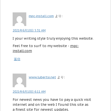
mpc-install.com
より:
2021年6月10日 5:31 AM
I your writing style truly enjoying this website.
Feel free to surf to my website -
mpc-
install.com
返信
www.lubertsi.net
より:
2021年6月10日 6:11 AM
For newest news you have to pay a quick visit
internet and on the web I found this site as
a finest site for newest updates.