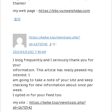
thanks!
my web page -
https://bbs.yunweishidai.com
返信
https://kebe.top/viewtopic.php?
id=1670542
より:
2021年6月10日 7:49 AM
I blog frequently and I seriously thank you for
your
information. This article has really peaked my
interest. I
am going to take a note of your site and keep
checking for new information about once per
week.
I opted in for your Feed too.
my site ::
https://kebe.top/viewtopic.php?
id=1670542