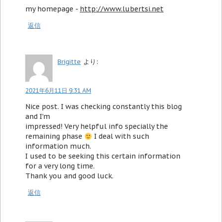
my homepage -
http://www.lubertsi.net
返信
Brigitte
より:
2021年6月11日 9:31 AM
Nice post. I was checking constantly this blog
and I'm
impressed! Very helpful info specially the
remaining phase
I deal with such
information much.
I used to be seeking this certain information
for a very long time.
Thank you and good luck.
返信