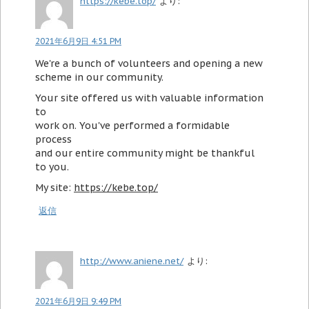
https://kebe.top/
より:
2021年6月9日 4:51 PM
We're a bunch of volunteers and opening a new
scheme in our community.
Your site offered us with valuable information
to
work on. You've performed a formidable
process
and our entire community might be thankful
to you.
My site:
https://kebe.top/
返信
http://www.aniene.net/
より:
2021年6月9日 9:49 PM