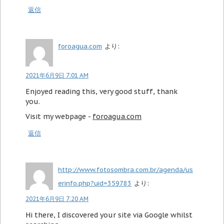
返信
foroagua.com
より:
2021年6月9日 7:01 AM
Enjoyed reading this, very good stuff, thank
you.
Visit my webpage -
foroagua.com
返信
http://www.fotosombra.com.br/agenda/us
erinfo.php?uid=359783
より:
2021年6月9日 7:20 AM
Hi there, I discovered your site via Google whilst