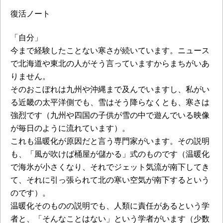
復活ノート
「自分」
今まで経験したことない寒さが続いています。ニュース
で北海道や東北の人がそう言っていますからまちがいあ
りません。
そのおこぼれは九州や沖縄まで及んでいますし、私がい
る近畿の太平洋側でも、雪はそう降らなくとも、寒さは
強烈です（九州や四国の子供が雪の中で遊んでいる映像
が毎日のように流れています）。
これも温暖化が原因だと言う専門家がいます。その説明
も、「風が吹けば桶屋が儲かる」式のものです（温暖化
で海氷が小さくなり、それでジェット気流が南下してき
て、それに引っ張られて北の寒い空気が南下するという
のです）。
温暖化そのものの説明でも、人類に責任があるという学
者と、「そんなことはない」という学者がいます（少数