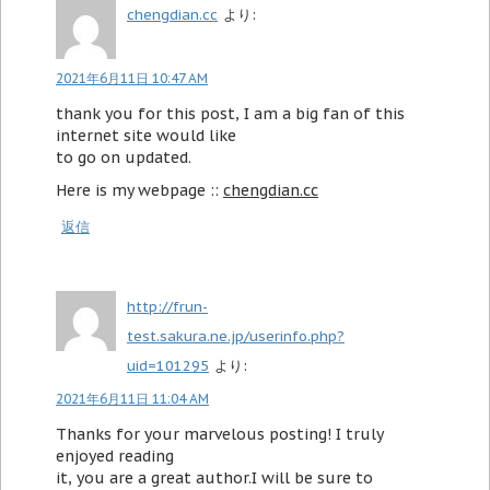
chengdian.cc
より:
2021年6月11日 10:47 AM
thank you for this post, I am a big fan of this
internet site would like
to go on updated.
Here is my webpage ::
chengdian.cc
返信
http://frun-
test.sakura.ne.jp/userinfo.php?
uid=101295
より:
2021年6月11日 11:04 AM
Thanks for your marvelous posting! I truly
enjoyed reading
it, you are a great author.I will be sure to