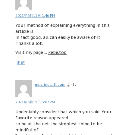
2021年6月11日 1:46 PM
Your method of explaining everything in this
article is
in fact good, all can easily be aware of it,
Thanks a lot.
Visit my page ...
kebe.top
返信
mpc-install.com
より:
2021年6月11日 3:07 PM
Undeniably consider that which you said. Your
favorite reason appeared
to be at the net the simplest thing to be
mindful of.