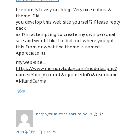
I seriously love your blog.. Very nice colors &
theme. Did
you develop this web site yourself? Please reply
back
as I?m attempting to create my own personal
site and would like to find out where you got
this from or what the theme is named.
Appreciate it!
my web-site ...
https://www.memorytoday.com/modules.php?
name=Your_Account&op=userinfo&username
=NilandCarma
返信
http://frun-test.sakura.ne.jp
より:
2021年6月10日 3:44 PM