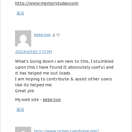
http://www.memorytoday.com
返信
kebe.top
より:
2021年6月9日 3:53 PM
What's Going down i am new to this, I stumbled
upon this I have found It absolutely useful and
it has helped me out loads.
I am hoping to contribute & assist other users
like its helped me.
Great job.
My web site -
kebe.top
返信
http://www.zichen.com/home.php?