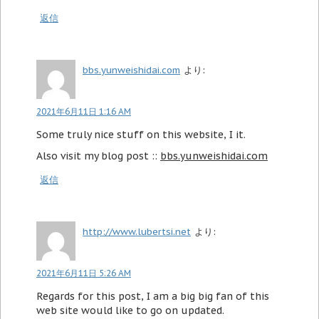
返信
bbs.yunweishidai.com
より:
2021年6月11日 1:16 AM
Some truly nice stuff on this website, I it.
Also visit my blog post ::
bbs.yunweishidai.com
返信
http://www.lubertsi.net
より:
2021年6月11日 5:26 AM
Regards for this post, I am a big big fan of this
web site would like to go on updated.