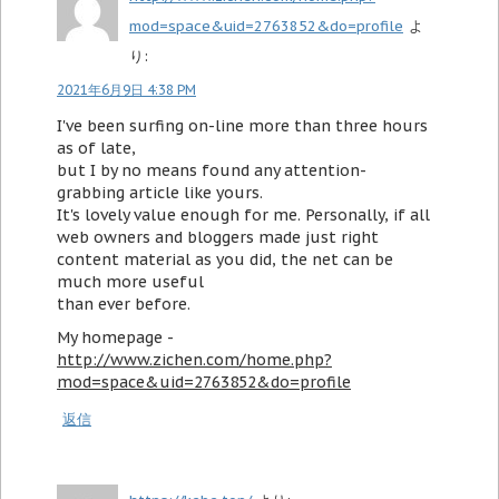
mod=space&uid=2763852&do=profile
よ
り:
2021年6月9日 4:38 PM
I've been surfing on-line more than three hours
as of late,
but I by no means found any attention-
grabbing article like yours.
It's lovely value enough for me. Personally, if all
web owners and bloggers made just right
content material as you did, the net can be
much more useful
than ever before.
My homepage -
http://www.zichen.com/home.php?
mod=space&uid=2763852&do=profile
返信