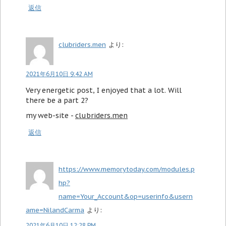
返信
clubriders.men
より:
2021年6月10日 9:42 AM
Very energetic post, I enjoyed that a lot. Will
there be a part 2?
my web-site -
clubriders.men
返信
https://www.memorytoday.com/modules.p
hp?
name=Your_Account&op=userinfo&usern
ame=NilandCarma
より:
2021年6月10日 12:28 PM