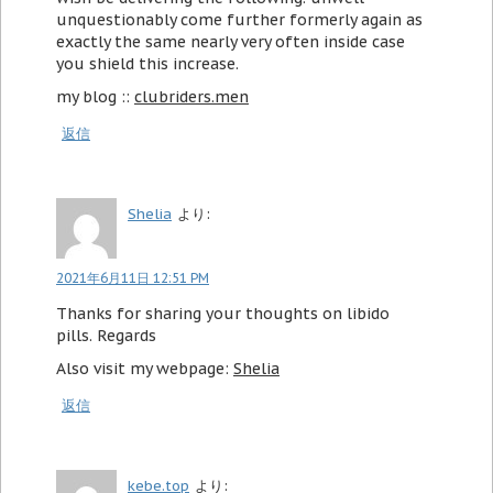
unquestionably come further formerly again as
exactly the same nearly very often inside case
you shield this increase.
my blog ::
clubriders.men
返信
Shelia
より:
2021年6月11日 12:51 PM
Thanks for sharing your thoughts on libido
pills. Regards
Also visit my webpage:
Shelia
返信
kebe.top
より: