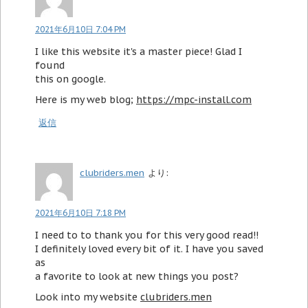
2021年6月10日 7:04 PM
I like this website it's a master piece! Glad I
found
this on google.
Here is my web blog;
https://mpc-install.com
返信
clubriders.men
より:
2021年6月10日 7:18 PM
I need to to thank you for this very good read!!
I definitely loved every bit of it. I have you saved
as
a favorite to look at new things you post?
Look into my website
clubriders.men