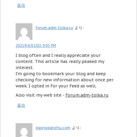
返信
forum.adm-tolka.ru
より:
2021年6月10日 9:05 PM
I blog often and I really appreciate your
content. This article has really peaked my
interest.
I'm going to bookmark your blog and keep
checking for new information about once per
week. I opted in for your Feed as well.
Also visit my web site -
forum.adm-tolka.ru
返信
jigongjianzhu.com
より: