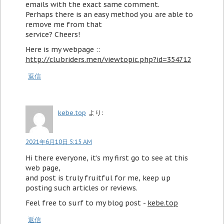
emails with the exact same comment.
Perhaps there is an easy method you are able to
remove me from that
service? Cheers!
Here is my webpage ::
http://clubriders.men/viewtopic.php?id=354712
返信
kebe.top
より:
2021年6月10日 5:15 AM
Hi there everyone, it's my first go to see at this
web page,
and post is truly fruitful for me, keep up
posting such articles or reviews.
Feel free to surf to my blog post -
kebe.top
返信