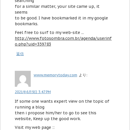
searching
for a similar matter, your site came up, it
seems
to be good. I have bookmarked it in my google
bookmarks.
Feel free to surf to my web-site ...
http://www.fotosombra.com.br/agenda/userinf
o.php?uid=359783
返信
www.memorytoday.com
より:
2021年6月9日 3:47 PM
If some one wants expert view on the topic of
running a blog
then i propose him/her to go to see this
website, Keep up the good work.
Visit my web page ::