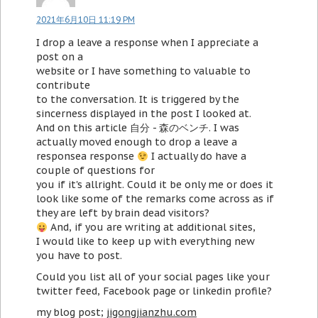
2021年6月10日 11:19 PM
I drop a leave a response when I appreciate a
post on a
website or I have something to valuable to
contribute
to the conversation. It is triggered by the
sincerness displayed in the post I looked at.
And on this article 自分 - 森のベンチ. I was
actually moved enough to drop a leave a
responsea response
I actually do have a
couple of questions for
you if it's allright. Could it be only me or does it
look like some of the remarks come across as if
they are left by brain dead visitors?
And, if you are writing at additional sites,
I would like to keep up with everything new
you have to post.
Could you list all of your social pages like your
twitter feed, Facebook page or linkedin profile?
my blog post;
jigongjianzhu.com