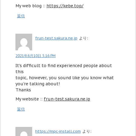
My web blog ::
https://kebe.top/
返信
frun-test.sakura.ne.jp
より:
2021年6月10日 5:16 PM
It's difficult to find experienced people about
this
topic, however, you sound like you know what
you're talking about!
Thanks
My website ::
frun-test.sakura.ne.jp
返信
https://mpc-install.com
より: