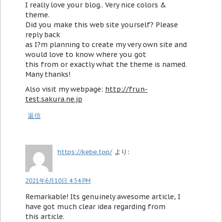
I really love your blog.. Very nice colors &
theme.
Did you make this web site yourself? Please
reply back
as I?m planning to create my very own site and
would love to know where you got
this from or exactly what the theme is named.
Many thanks!
Also visit my webpage:
http://frun-
test.sakura.ne.jp
返信
https://kebe.top/
より:
2021年6月10日 4:54 PM
Remarkable! Its genuinely awesome article, I
have got much clear idea regarding from
this article.