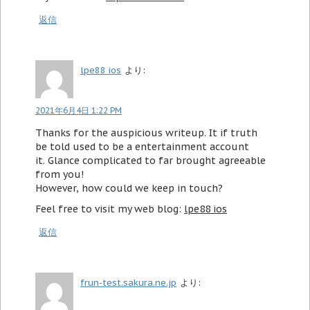
返信
lpe88 ios
より:
2021年6月4日 1:22 PM
Thanks for the auspicious writeup. It if truth
be told used to be a entertainment account
it. Glance complicated to far brought agreeable
from you!
However, how could we keep in touch?
Feel free to visit my web blog:
lpe88 ios
返信
frun-test.sakura.ne.jp
より: