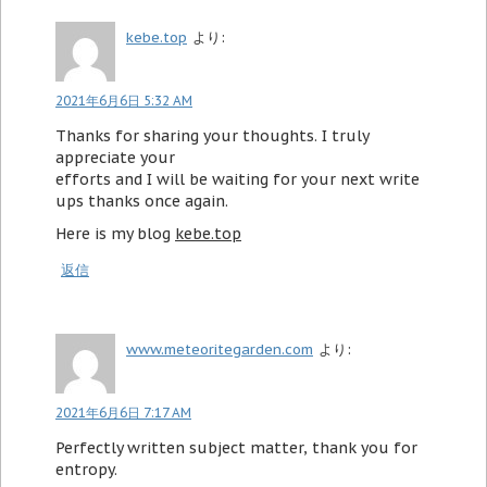
kebe.top
より:
2021年6月6日 5:32 AM
Thanks for sharing your thoughts. I truly
appreciate your
efforts and I will be waiting for your next write
ups thanks once again.
Here is my blog
kebe.top
返信
www.meteoritegarden.com
より:
2021年6月6日 7:17 AM
Perfectly written subject matter, thank you for
entropy.