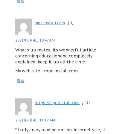
返信
mpc-install.com
より:
2021年6月4日 10:47 AM
What's up mates, its wonderful article
concerning educationand completely
explained, keep it up all the time.
My web-site -
mpc-install.com
返信
https://mpc-install.com
より:
2021年6月4日 11:12 AM
I truly enjoy reading on this internet site, it