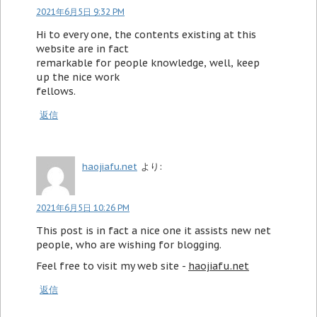
2021年6月5日 9:32 PM
Hi to every one, the contents existing at this
website are in fact
remarkable for people knowledge, well, keep
up the nice work
fellows.
返信
haojiafu.net
より:
2021年6月5日 10:26 PM
This post is in fact a nice one it assists new net
people, who are wishing for blogging.
Feel free to visit my web site -
haojiafu.net
返信