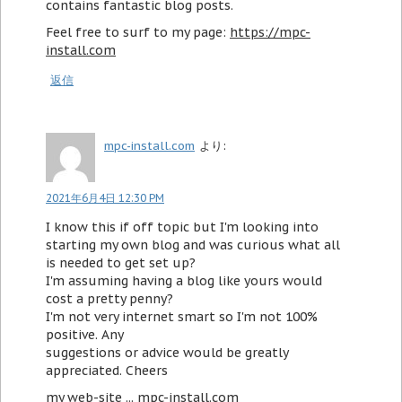
contains fantastic blog posts.
Feel free to surf to my page:
https://mpc-
install.com
返信
mpc-install.com
より:
2021年6月4日 12:30 PM
I know this if off topic but I'm looking into
starting my own blog and was curious what all
is needed to get set up?
I'm assuming having a blog like yours would
cost a pretty penny?
I'm not very internet smart so I'm not 100%
positive. Any
suggestions or advice would be greatly
appreciated. Cheers
my web-site ...
mpc-install.com