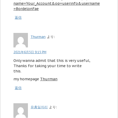
name=Your_Account&op=userinfo&username
=BordelonFae
返信
Thurman
より:
2021年6月5日 9:15 PM
Only wanna admit that this is very useful,
Thanks for taking your time to write
this.
my homepage
Thurman
返信
유흥일자리
より: