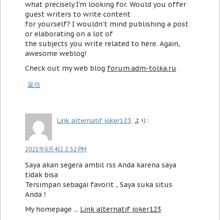
what precisely I'm looking for. Would you offer
guest writers to write content
for yourself? I wouldn't mind publishing a post
or elaborating on a lot of
the subjects you write related to here. Again,
awesome weblog!
Check out my web blog
forum.adm-tolka.ru
返信
Link alternatif joker123
より:
2021年6月4日 2:52 PM
Saya akan segera ambil rss Anda karena saya
tidak bisa
Tersimpan sebagai favorit , Saya suka situs
Anda !
My homepage ...
Link alternatif joker123