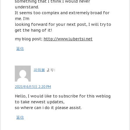
something that I think I would never
understand.
It seems too complex and extremely broad for
me. I'm
looking forward for your next post, I will try to
get the hang of it!
my blog post;
http://www.lubertsi.net
返信
파워볼
より:
2021年6月5日 2:20 PM
Hello, I would like to subscribe for this weblog
to take newest updates,
so where can i do it please assist.
返信