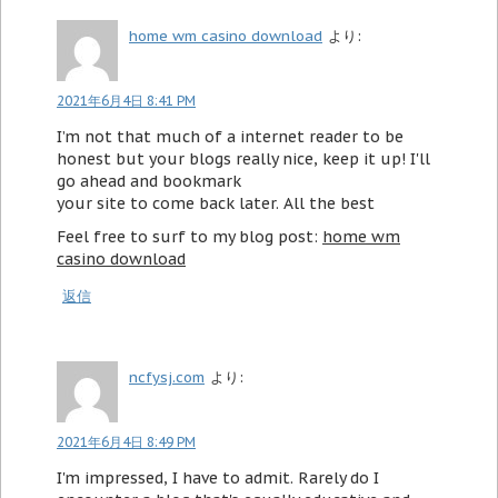
home wm casino download
より:
2021年6月4日 8:41 PM
I’m not that much of a internet reader to be
honest but your blogs really nice, keep it up! I'll
go ahead and bookmark
your site to come back later. All the best
Feel free to surf to my blog post:
home wm
casino download
返信
ncfysj.com
より:
2021年6月4日 8:49 PM
I'm impressed, I have to admit. Rarely do I