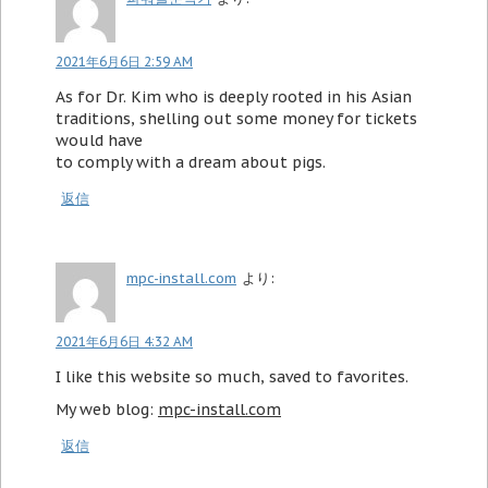
2021年6月6日 2:59 AM
As for Dr. Kim who is deeply rooted in his Asian
traditions, shelling out some money for tickets
would have
to comply with a dream about pigs.
返信
mpc-install.com
より:
2021年6月6日 4:32 AM
I like this website so much, saved to favorites.
My web blog:
mpc-install.com
返信