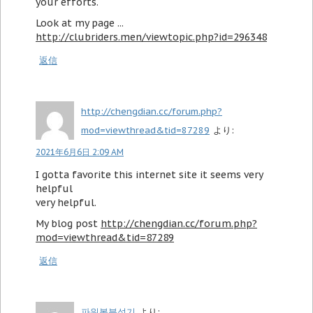
your efforts.
Look at my page ...
http://clubriders.men/viewtopic.php?id=296348
返信
http://chengdian.cc/forum.php?
mod=viewthread&tid=87289
より:
2021年6月6日 2:09 AM
I gotta favorite this internet site it seems very
helpful
very helpful.
My blog post
http://chengdian.cc/forum.php?
mod=viewthread&tid=87289
返信
파워볼분석기
より: