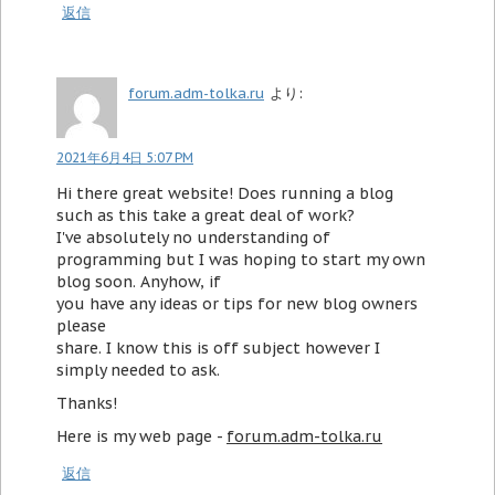
返信
forum.adm-tolka.ru
より:
2021年6月4日 5:07 PM
Hi there great website! Does running a blog
such as this take a great deal of work?
I've absolutely no understanding of
programming but I was hoping to start my own
blog soon. Anyhow, if
you have any ideas or tips for new blog owners
please
share. I know this is off subject however I
simply needed to ask.
Thanks!
Here is my web page -
forum.adm-tolka.ru
返信