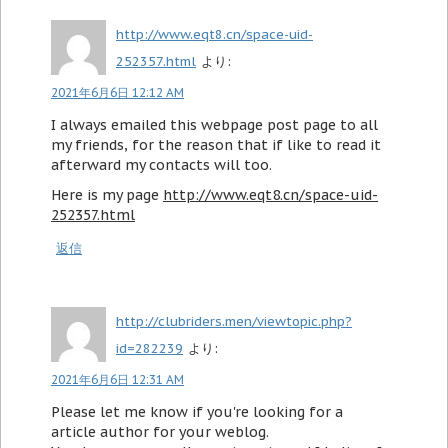
http://www.eqt8.cn/space-uid-
252357.html
より:
2021年6月6日 12:12 AM
I always emailed this webpage post page to all
my friends, for the reason that if like to read it
afterward my contacts will too.
Here is my page
http://www.eqt8.cn/space-uid-
252357.html
返信
http://clubriders.men/viewtopic.php?
id=282239
より:
2021年6月6日 12:31 AM
Please let me know if you're looking for a
article author for your weblog.