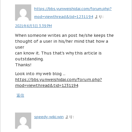
https://bbs.yunweishidai.com/forum.php?
mod=viewthread&tid=1231194
より:
2021年6月5日 3:39 PM
When someone writes an post he/she keeps the
thought of a user in his/her mind that how a
user
can know it. Thus that's why this article is
outstdanding.
Thanks!
Look into my web blog ...
https://bbs.yunweishidai.com/forum.php?
mod=viewthread&tid=1231194
返信
speedy-wiki.win
より: