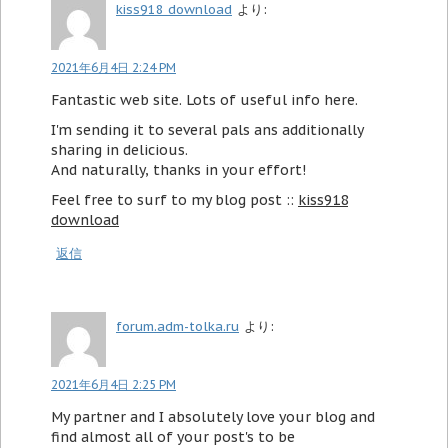
kiss918 download
より:
2021年6月4日 2:24 PM
Fantastic web site. Lots of useful info here.
I'm sending it to several pals ans additionally
sharing in delicious.
And naturally, thanks in your effort!
Feel free to surf to my blog post ::
kiss918
download
返信
forum.adm-tolka.ru
より:
2021年6月4日 2:25 PM
My partner and I absolutely love your blog and
find almost all of your post's to be