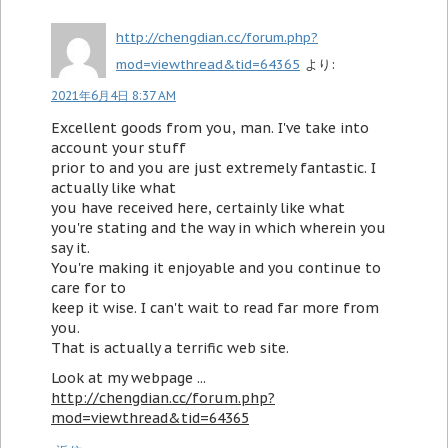
http://chengdian.cc/forum.php?
mod=viewthread&tid=64365
より:
2021年6月4日 8:37 AM
Excellent goods from you, man. I've take into
account your stuff
prior to and you are just extremely fantastic. I
actually like what
you have received here, certainly like what
you're stating and the way in which wherein you
say it.
You're making it enjoyable and you continue to
care for to
keep it wise. I can't wait to read far more from
you.
That is actually a terrific web site.
Look at my webpage ...
http://chengdian.cc/forum.php?
mod=viewthread&tid=64365