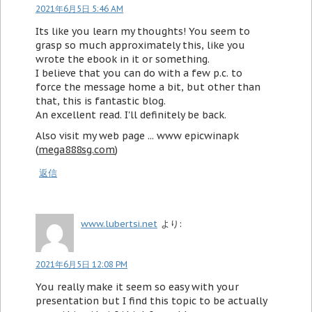
2021年6月5日 5:46 AM
Its like you learn my thoughts! You seem to
grasp so much approximately this, like you
wrote the ebook in it or something.
I believe that you can do with a few p.c. to
force the message home a bit, but other than
that, this is fantastic blog.
An excellent read. I'll definitely be back.
Also visit my web page ... www epicwinapk
(
mega888sg.com
)
返信
www.lubertsi.net
より:
2021年6月5日 12:08 PM
You really make it seem so easy with your
presentation but I find this topic to be actually