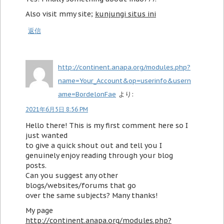
Also visit mmy site;
kunjungi situs ini
返信
http://continent.anapa.org/modules.php?
name=Your_Account&op=userinfo&usern
ame=BordelonFae
より:
2021年6月5日 8:56 PM
Hello there! This is my first comment here so I
just wanted
to give a quick shout out and tell you I
genuinely enjoy reading through your blog
posts.
Can you suggest any other
blogs/websites/forums that go
over the same subjects? Many thanks!
My page
http://continent.anapa.org/modules.php?