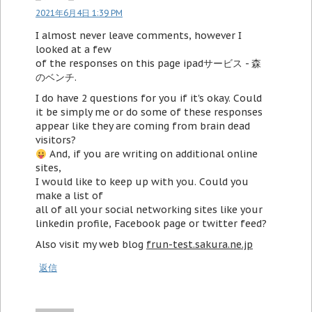
2021年6月4日 1:39 PM
I almost never leave comments, however I
looked at a few
of the responses on this page ipadサービス - 森
のベンチ.
I do have 2 questions for you if it's okay. Could
it be simply me or do some of these responses
appear like they are coming from brain dead
visitors?
And, if you are writing on additional online
sites,
I would like to keep up with you. Could you
make a list of
all of all your social networking sites like your
linkedin profile, Facebook page or twitter feed?
Also visit my web blog
frun-test.sakura.ne.jp
返信