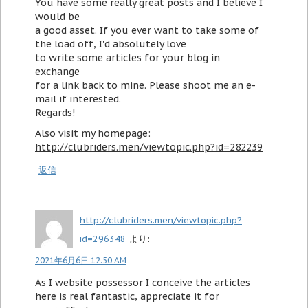
You have some really great posts and I believe I
would be
a good asset. If you ever want to take some of
the load off, I'd absolutely love
to write some articles for your blog in
exchange
for a link back to mine. Please shoot me an e-
mail if interested.
Regards!
Also visit my homepage:
http://clubriders.men/viewtopic.php?id=282239
返信
http://clubriders.men/viewtopic.php?
id=296348
より:
2021年6月6日 12:50 AM
As I website possessor I conceive the articles
here is real fantastic, appreciate it for