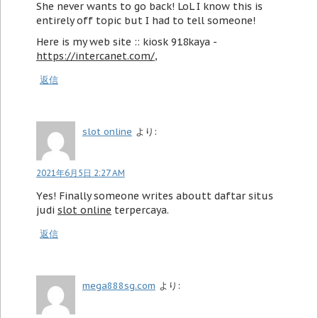
She never wants to go back! LoL I know this is
entirely off topic but I had to tell someone!
Here is my web site :: kiosk 918kaya -
https://intercanet.com/
,
返信
slot online
より:
2021年6月5日 2:27 AM
Yеs! Finally someone writes aboutt daftar situs
judi
slot online
terpercaya.
返信
mega888sg.com
より: