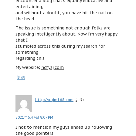
encounter a blog that's equally educative and
entertaining,
and without a doubt, you have hit the nail on
the head.
The issue is something not enough folks are
speaking intelligently about. Now i'm very happy
that I
stumbled across this during my search for
something
regarding this.
My website;
ncfysj.com
返信
http://xajm168.com
より:
2021年6月4日 9:07 PM
I not to mention my guys ended up following
the good pointers