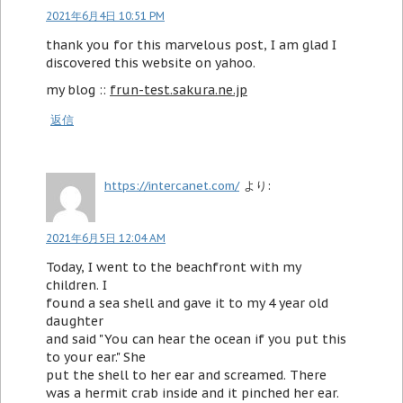
2021年6月4日 10:51 PM
thank you for this marvelous post, I am glad I
discovered this website on yahoo.
my blog ::
frun-test.sakura.ne.jp
返信
https://intercanet.com/
より:
2021年6月5日 12:04 AM
Today, I went to the beachfront with my
children. I
found a sea shell and gave it to my 4 year old
daughter
and said "You can hear the ocean if you put this
to your ear." She
put the shell to her ear and screamed. There
was a hermit crab inside and it pinched her ear.