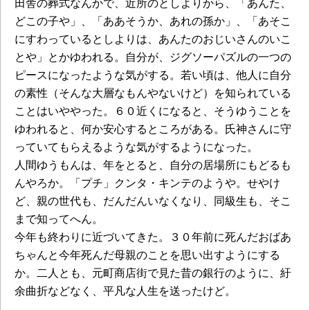
田舎の葬式なんかで、近所のとしよりから、「あんた、
どこの子や」、「ああそうか、あれの孫か」、「あそこ
にすわっているとしよりは、あんたのおじいさんのいこ
とや」とかゆわれる。自分が、ジグソーパズルの一つの
ピースになったような気がする。若い頃は、他人に自分
の素性（そんな大層なもんやないけど）を知られている
ことはいややった。６０近くになると、そうゆうことを
ゆわれると、何か安心するところがある。氏神さんに守
っていてもらえるような気がするようになった。
人間ゆうもんは、年をとると、自分の居場所にもどるも
んやろか。「プチ」クンタ・キンテのようや。せやけ
ど、親の世代も、だんだんいなくなり、同級生も、そこ
まで知ってへん。
今年も終わりに近づいてきた。３０年前に死んだおばあ
ちゃんと今年死んだ母親のことを思い出すようにする
か。二人とも、元町商店街で見た昔の銀行のように、紆
余曲折などなく、平凡な人生を送ったけど。