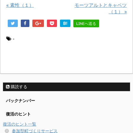
«
素性（１）
モーツアルトとキャベツ
（１）
»
B!
LINEへ送る
-
購読する
バックナンバー
復活のヒント
復活のヒント一覧
参加型町づくりサービス