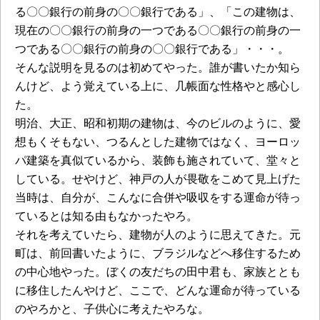
る〇〇銀行の前身の〇〇銀行である」、「この建物は、
現在の〇〇銀行の前身の一つである〇〇銀行の前身の一
つである〇〇銀行の前身の〇〇銀行である」・・・。
そんな説明を見るのは初めてやった。誰が書いたか知ら
んけど、よう覚えている上に、几帳面な性格やと感心し
た。
明治、大正、昭和初期の建物は、今のビルのように、愛
想もくそもない、つるんとした建物ではなく、ヨーロッ
パ建築を真似ているから、装飾も施されていて、堂々と
している。せやけど、神戸の人が畏敬をこめて見上げた
当時は、自分が、こんなに合併や吸収をする運命が待っ
ているとは知る由もなかったやろ。
それを考えていたら、建物が人のように思えてきた。元
町は、前回書いたように、ブラジルなどへ移住するため
の中心地やった。ぼくの友だちの田中君も、家族ととも
に移住したんやけど、ここで、どんな運命が待っている
のやろかと、子供心に考えたやろな。