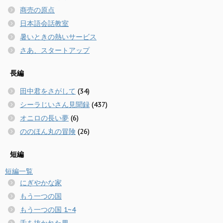
商売の原点
日本語会話教室
暑いときの熱いサービス
さあ、スタートアップ
長編
田中君をさがして
(34)
シーラじいさん見聞録
(437)
オニロの長い夢
(6)
ののほん丸の冒険
(26)
短編
短編一覧
にぎやかな家
もう一つの国
もう一つの国 1~4