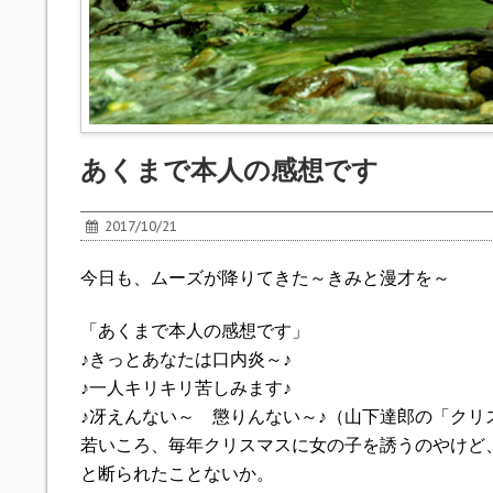
あくまで本人の感想です
2017/10/21
今日も、ムーズが降りてきた～きみと漫才を～
「あくまで本人の感想です」
♪きっとあなたは口内炎～♪
♪一人キリキリ苦しみます♪
♪冴えんない～ 懲りんない～♪（山下達郎の「ク
若いころ、毎年クリスマスに女の子を誘うのやけど
と断られたことないか。