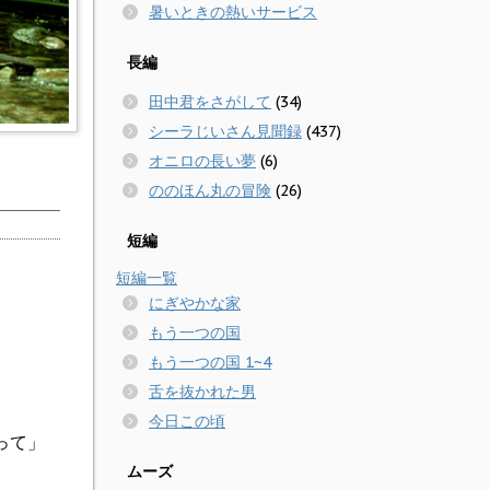
暑いときの熱いサービス
長編
田中君をさがして
(34)
シーラじいさん見聞録
(437)
オニロの長い夢
(6)
ののほん丸の冒険
(26)
短編
短編一覧
にぎやかな家
もう一つの国
もう一つの国 1~4
舌を抜かれた男
今日この頃
って」
ムーズ