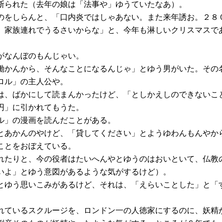
断られた（去年の娘は「法事や」ゆうていたなあ）。
のをしらんと、「口内炎ではしゃあない。また来年誘お。２８
、家族連れでうるさいからな」と、今年も淋しいクリスマスで
がなんぼのもんじゃい。
働かんから、そんなことになるんじゃ」とゆう男がいた。その
ロル」の主人公や。
は、ばかにして読まんかったけど、「としかえしのできないこ
円」に引かれてもうた。
ル」の漫画を読んだことがある。
とあかんのやけど、「貸してください」とようゆわんもんやか
ことをおぼえている。
れたりと、今の役者はたいへんやとゆうのはおいといて、仏教
いよ」とゆう意図があるような気がするけど）。
とゆう思いこみがあるけど、それは、「えらいことした」と「
れているスクルージを、ロンドン一の人徳家にするのに、妖精