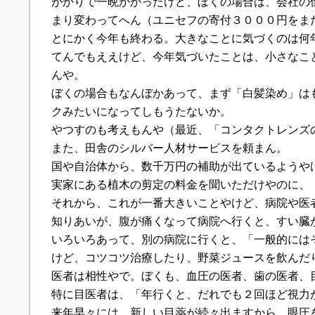
がかりで一晩かかったけど、ぼくの場合は、会社の
まり変わってへん（ユニセフの寄付３０００円をま
とにかく今年も終わる。大きなことに気づくのは何
てんでもええけど、今年気づいたことは、小さなこ
んや。
ぼくの場合もなんぼかあって、まず「白髪染め」は
クみたいになってしもうたないか。
やつすのも考えもんや（最近、「コンタクトレンズ
また、田舎のシルバー人材サービスを頼まん。
国や自治体から、数千万円の補助が出ているようや
実家にある植木の剪定の料金を聞いただけやのに、
それから、これが一番大きいことやけど、病院や医
知りあいが、腹が痛くなって病院へ行くと、すい臓
いろいろあって、別の病院に行くと、「一般的には
けど、コツコツ治療したり、野菜ジュースを飲んだ
医者は相性やで。ぼくも、血圧の医者、歯の医者、
特に目医者は、「年行くと、だれでも２回ほど視力
来年早々には、新しい目薬が続々出ますから、眼圧