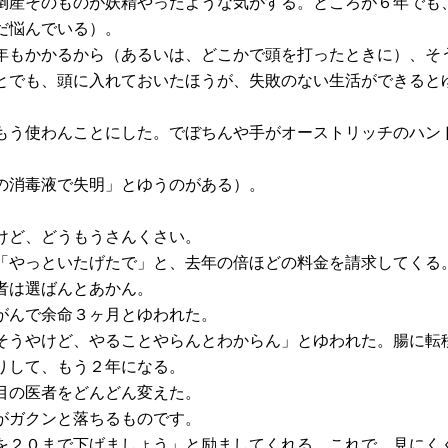
倒産そのものが妖精やったような気がする。ところが６年でも
だ悩んでいる）。
年もかかるから（あるいは、どこかで頭を打ったときに）、そ
とでも、頭に入れておいたほうが、失敗のない生活ができると
もう使わんことにした。でぼちんや手がオーストリッチのハン
の消毒液で失明」とゆうのがある）。
けど、どうもうさんくさい。
「やっといたげたで」と、去年の倍ほどの料金を請求してくる
者は選ばんとあかん。
がんで余命３ヶ月とゆわれた。
そうやけど、やることやらんとわからん」とゆわれた。腸に転
りして、もう２年になる。
目の医者をどんどん変えた。
がガクンと落ちるものです。
を２０まで下げましょう」と励ましてくれる。これで、見にく