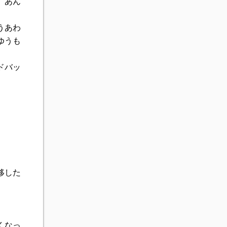
、あん
うあわ
ゆうも
ドバッ
。
移した
くなっ