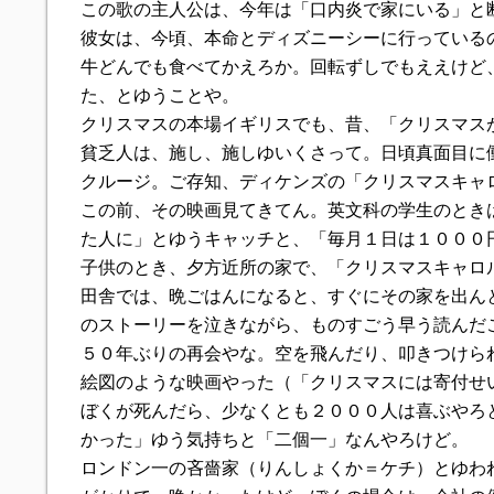
この歌の主人公は、今年は「口内炎で家にいる」と
彼女は、今頃、本命とディズニーシーに行っている
牛どんでも食べてかえろか。回転ずしでもええけど
た、とゆうことや。
クリスマスの本場イギリスでも、昔、「クリスマス
貧乏人は、施し、施しゆいくさって。日頃真面目に
クルージ。ご存知、ディケンズの「クリスマスキャ
この前、その映画見てきてん。英文科の学生のとき
た人に」とゆうキャッチと、「毎月１日は１０００
子供のとき、夕方近所の家で、「クリスマスキャロ
田舎では、晩ごはんになると、すぐにその家を出ん
のストーリーを泣きながら、ものすごう早う読んだ
５０年ぶりの再会やな。空を飛んだり、叩きつけら
絵図のような映画やった（「クリスマスには寄付せ
ぼくが死んだら、少なくとも２０００人は喜ぶやろ
かった」ゆう気持ちと「二個一」なんやろけど。
ロンドン一の吝嗇家（りんしょくか＝ケチ）とゆわ