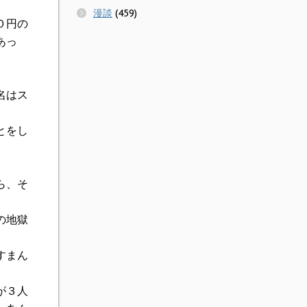
漫談
(459)
０円の
あっ
名はス
とをし
ら、そ
の地獄
すまん
が３人