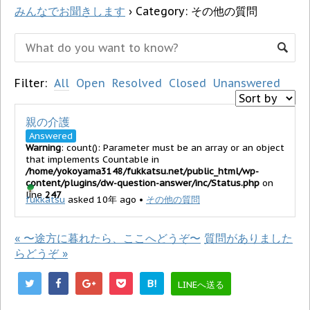
みんなでお聞きします
›
Category: その他の質問
Filter:
All
Open
Resolved
Closed
Unanswered
親の介護
Answered
Warning
: count(): Parameter must be an array or an object
that implements Countable in
/home/yokoyama3148/fukkatsu.net/public_html/wp-
content/plugins/dw-question-answer/inc/Status.php
on
line
247
fukkatsu
asked 10年 ago
•
その他の質問
«
〜途方に暮れたら、ここへどうぞ〜
質問がありました
らどうぞ
»
B!
LINEへ送る