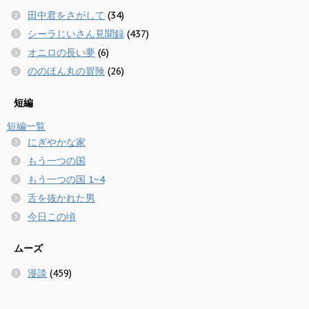
田中君をさがして
(34)
シーラじいさん見聞録
(437)
オニロの長い夢
(6)
ののほん丸の冒険
(26)
短編
短編一覧
にぎやかな家
もう一つの国
もう一つの国 1~4
舌を抜かれた男
今日この頃
ムーズ
漫談
(459)