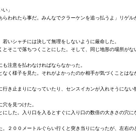
いい」
あらわれたら事だ。みんなでクラーケンを追っ払うよ」リゲル
。若いシャチには決して無理をしないように厳命した。
くとそこで落ちつくことにした。そして、同じ地形の場所がな
にも注意を払わなければならなかった。
となく様子を見た。それがよかったのか相手が気づくことはな
に行き止まりになっていたり、センスイカンが入れそうにない
に穴を見つけた。
とにした。入り口を入るとすぐに入り口の数倍の大きさの穴に
た。２００メートルぐらい行くと突き当りになったが、左右の