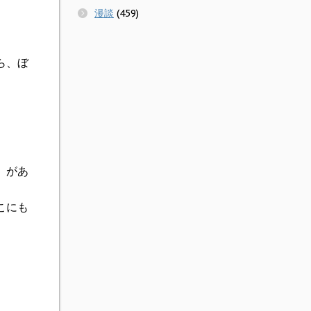
。
漫談
(459)
ら、ぼ
」があ
こにも