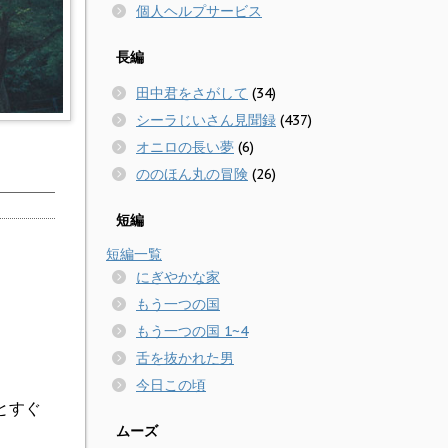
個人ヘルプサービス
長編
田中君をさがして
(34)
シーラじいさん見聞録
(437)
オニロの長い夢
(6)
ののほん丸の冒険
(26)
短編
短編一覧
にぎやかな家
もう一つの国
もう一つの国 1~4
舌を抜かれた男
今日この頃
とすぐ
ムーズ