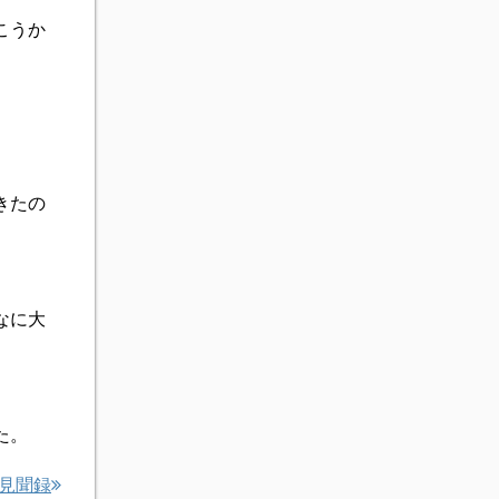
こうか
きたの
なに大
た。
見聞録