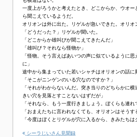
も横道はない。
一度上がろうかと考えたとき、どこからか、ウオー
ら聞こえているようだ。
オリオンは外に出た。リゲルが急いできた。オリオ
「どうだった？」リゲルが聞いた。
「どこからか雄叫びが聞こえてきたんだ」
「雄叫び？それなら怪物か」
「怪物。そう言えばあいつの声に似ているように思
に」
途中から集まっていた若いシャチはオリオンの話に
「そこがニンゲンのいる穴なのですか？」
「それがわからないんだ。突き当りのどちらかに横
きい穴を見落とすことないはずだが」
「それなら、もう一度行きましょう。ぼくらも連れ
「おまえたちに言われなくても、オリオンはそうす
「今度はぼくとリゲルが穴に入るから、きみたちは
シーラじいさん見聞録