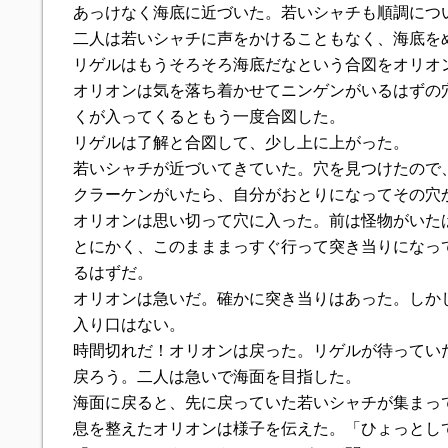
あっけなく海底に近づいた。若いシャチも順調につ
二人は若いシャチに声をかけることもなく、海底を
リゲルはもうそろそろ海底だなという合図をオリオ
オリオンは気を落ち着かせてニンゲンがいるはずの
くが入ってくるともう一度合図した。
リゲルは了解と合図して、少し上に上がった。
若いシャチが近づいてきていた。穴を見つけたので
クラーケンがいたら、自分がおとりになってその穴
オリオンは思い切って穴に入った。前は怪物がいた
とにかく、このまままっすぐ行って突き当りになっ
るはずだ。
オリオンは急いだ。確かに突き当りはあった。しか
入り口はない。
時間切れだ！オリオンは戻った。リゲルが待ってい
戻ろう。二人は急いで海面を目指した。
海面に戻ると、先に戻っていた若いシャチが集まっ
息を整えたオリオンは様子を伝えた。「ひょっとし