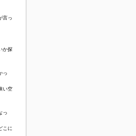
が言っ
いか探
かっ
狭い空
なっ
どこに