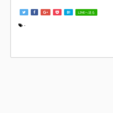
B!
LINEへ送る
-