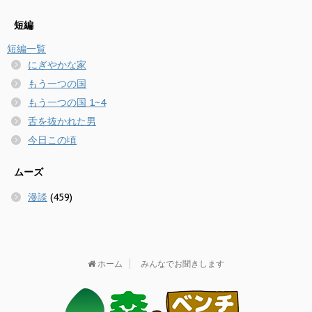
短編
短編一覧
にぎやかな家
もう一つの国
もう一つの国 1~4
舌を抜かれた男
今日この頃
ムーズ
漫談
(459)
ホーム
みんなでお聞きします