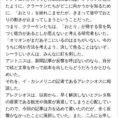
たように、クラーケンたちがどこに向かうかを知るため
に、「おとり」を紛れこませたが、きまって途中でおと
りの動きが止まってしまうということだった。
つまり、クラーケンたちは、「おとり」が発する音を気
づく能力があるとしか思えないと考える研究者もいた。
「オリオンがまだあそこにいるのはまちがいない。今の
うちに何か方法を考えよう。決して焦ることはないぞ」
シーラじいさんは、みんなに釘を刺した。
アントニスは、新聞記事が反響を呼ばないのなら、自分
で絵と文章を作って絵本を出したらどうだろうかとひら
めいた。
それを、イ・カシメリニの記者であるアレクシオスに相
談した。
アレクシオスは、以前から、早く解決しないとクレタ島
の産業である観光や漁業が衰退してしまうと心配してい
たので、今回の記事は力を込めて書いたのだが、全く反
響がなかったことに落胆していた。また、二人にも申し