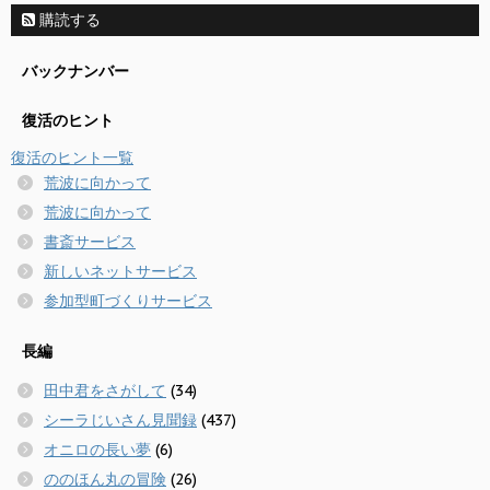
購読する
バックナンバー
復活のヒント
復活のヒント一覧
荒波に向かって
荒波に向かって
書斎サービス
新しいネットサービス
参加型町づくりサービス
長編
田中君をさがして
(34)
シーラじいさん見聞録
(437)
オニロの長い夢
(6)
ののほん丸の冒険
(26)