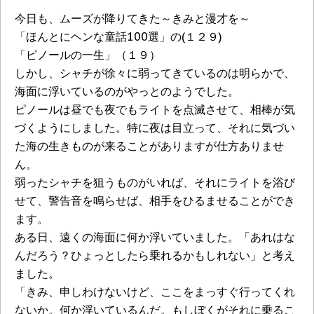
今日も、ムーズが降りてきた～きみと漫才を～
「ほんとにヘンな童話100選」の(１２９)
「ピノールの一生」（１９）
しかし、シャチが徐々に弱ってきているのは明らかで、
海面に浮いているのがやっとのようでした。
ピノールは昼でも夜でもライトを点滅させて、相棒が気
づくようにしました。特に夜は目立って、それに気づい
た海の生きものが来ることがありますが仕方ありませ
ん。
弱ったシャチを狙うものがいれば、それにライトを浴び
せて、警告音を鳴らせば、相手をひるませることができ
ます。
ある日、遠くの海面に何か浮いていました。「あれはな
んだろう？ひょっとしたら乗れるかもしれない」と考え
ました。
「きみ、申しわけないけど、ここをまっすぐ行ってくれ
ないか。何か浮いているんだ。もしぼくがそれに乗るこ