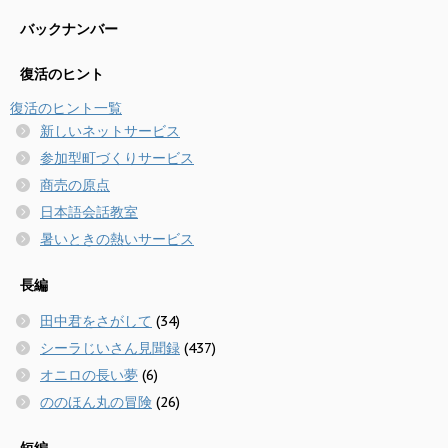
バックナンバー
復活のヒント
復活のヒント一覧
新しいネットサービス
参加型町づくりサービス
商売の原点
日本語会話教室
暑いときの熱いサービス
長編
田中君をさがして
(34)
シーラじいさん見聞録
(437)
オニロの長い夢
(6)
ののほん丸の冒険
(26)