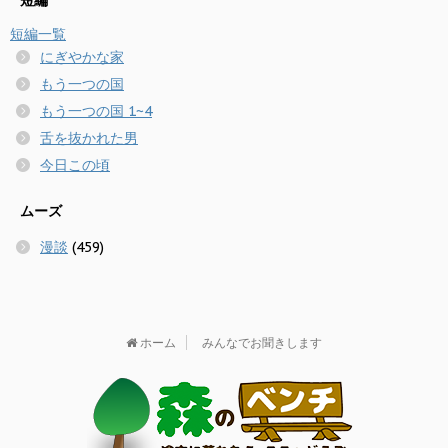
短編
短編一覧
にぎやかな家
もう一つの国
もう一つの国 1~4
舌を抜かれた男
今日この頃
ムーズ
漫談
(459)
ホーム
みんなでお聞きします