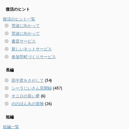
復活のヒント
復活のヒント一覧
荒波に向かって
荒波に向かって
書斎サービス
新しいネットサービス
参加型町づくりサービス
長編
田中君をさがして
(34)
シーラじいさん見聞録
(437)
オニロの長い夢
(6)
ののほん丸の冒険
(26)
短編
短編一覧