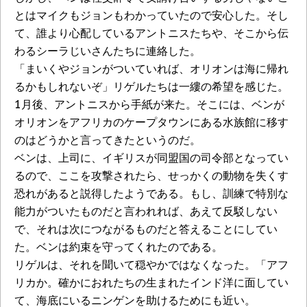
とはマイクもジョンもわかっていたので安心した。そし
て、誰より心配しているアントニスたちや、そこから伝
わるシーラじいさんたちに連絡した。
「まいくやジョンがついていれば、オリオンは海に帰れ
るかもしれないぞ」リゲルたちは一縷の希望を感じた。
1月後、アントニスから手紙が来た。そこには、ベンが
オリオンをアフリカのケープタウンにある水族館に移す
のはどうかと言ってきたというのだ。
ベンは、上司に、イギリスが同盟国の司令部となってい
るので、ここを攻撃されたら、せっかくの動物を失くす
恐れがあると説得したようである。もし、訓練で特別な
能力がついたものだと言われれば、あえて反駁しない
で、それは次につながるものだと答えることにしてい
た。ベンは約束を守ってくれたのである。
リゲルは、それを聞いて穏やかではなくなった。「アフ
リカか。確かにおれたちの生まれたインド洋に面してい
て、海底にいるニンゲンを助けるためにも近い。