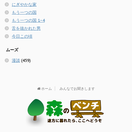
にぎやかな家
もう一つの国
もう一つの国 1~4
舌を抜かれた男
今日この頃
ムーズ
漫談
(459)
ホーム
みんなでお聞きします