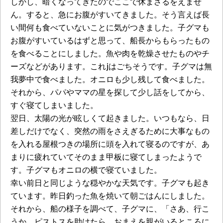
しかし、暗くなってきたのでここで休まざるをえませ
ん。すると、急にお腹がすいてきました。そう言えば長
い間何も食べていないことに気がつきました。子グマも
お腹がすいているはずと思って、船長からもらったもの
を食べることにしました。魚や肉を乾燥させたものやチ
ーズなどがあります。これjはごちそうです。子グマは無
我夢中で食べました。オニロも少し残して食べました。
それから、パパやママの星を探して少し話をしてから、
すぐ寝てしまいました。
翌日、太陽の光が眩しくて起きました。いつもなら、日
差しだけでなく、突然の雨をさえぎるために大事なもの
を入れる屋根つきの場所に頭を入れて寝るのですが、あ
まりに疲れていてそのまま甲板に寝てしまったようで
す。子グマもオニロの横で寝ていました。
幸い前日と同じような穏やかな天気です。子グマも起き
ています。昨日釣った魚を焼いて朝ごはんにしました。
それから、船の様子を調べて、子グマに、「さあ、行こ
うか。ピストスを助けたら、おまえを親がいるところに