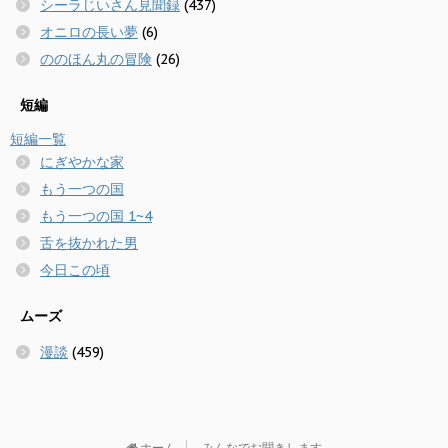
シーラじいさん見聞録
(437)
オニロの長い夢
(6)
ののほん丸の冒険
(26)
短編
短編一覧
にぎやかな家
もう一つの国
もう一つの国 1~4
舌を抜かれた男
今日この頃
ムーズ
漫談
(459)
ホーム
みんなでお聞きします