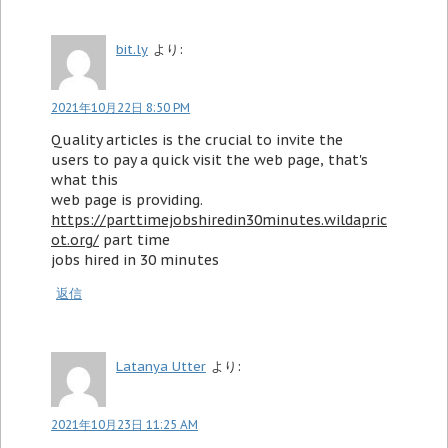
bit.ly
より:
2021年10月22日 8:50 PM
Quality articles is the crucial to invite the
users to pay a quick visit the web page, that's
what this
web page is providing.
https://parttimejobshiredin30minutes.wildapric
ot.org/
part time
jobs hired in 30 minutes
返信
Latanya Utter
より:
2021年10月23日 11:25 AM