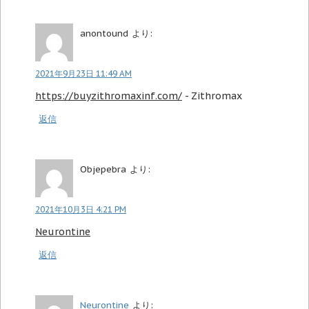
anontound
より:
2021年9月23日 11:49 AM
https://buyzithromaxinf.com/
- Zithromax
返信
Objepebra
より:
2021年10月3日 4:21 PM
Neurontine
返信
Neurontine
より: