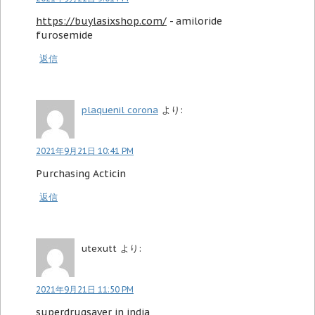
https://buylasixshop.com/
- amiloride
furosemide
返信
plaquenil corona
より:
2021年9月21日 10:41 PM
Purchasing Acticin
返信
utexutt
より:
2021年9月21日 11:50 PM
superdrugsaver in india