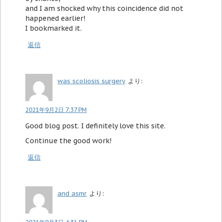
and I am shocked why this coincidence did not
happened earlier!
I bookmarked it.
返信
was scoliosis surgery
より:
2021年9月2日 7:37 PM
Good blog post. I definitely love this site.
Continue the good work!
返信
and asmr
より: