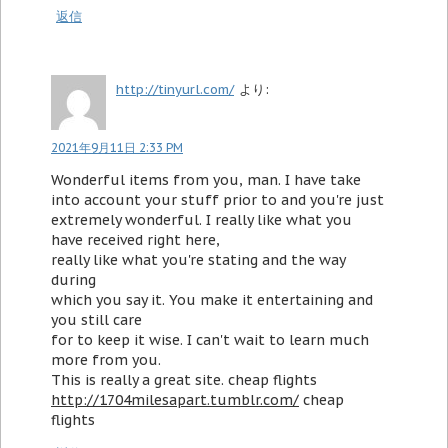
返信
http://tinyurl.com/
より:
2021年9月11日 2:33 PM
Wonderful items from you, man. I have take
into account your stuff prior to and you're just
extremely wonderful. I really like what you
have received right here,
really like what you're stating and the way
during
which you say it. You make it entertaining and
you still care
for to keep it wise. I can't wait to learn much
more from you.
This is really a great site. cheap flights
http://1704milesapart.tumblr.com/
cheap
flights