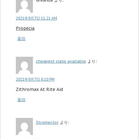
Greanda
より:
2021年9月7日 11:21 AM
Propecia
返信
cheapest cialis available
より:
2021年9月7日 6:10 PM
Zithromax At Rite Aid
返信
Stromectol
より: