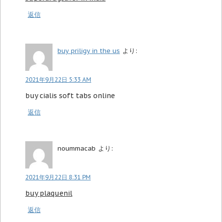
返信
buy priligy in the us
より:
2021年9月22日 5:33 AM
buy cialis soft tabs online
返信
noummacab
より:
2021年9月22日 8:31 PM
buy plaquenil
返信