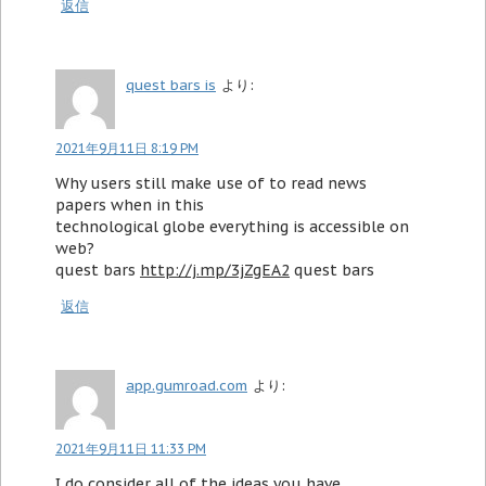
返信
quest bars is
より:
2021年9月11日 8:19 PM
Why users still make use of to read news
papers when in this
technological globe everything is accessible on
web?
quest bars
http://j.mp/3jZgEA2
quest bars
返信
app.gumroad.com
より:
2021年9月11日 11:33 PM
I do consider all of the ideas you have