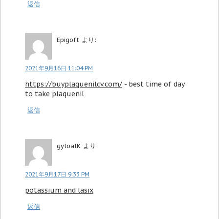
返信
Epigoft
より:
2021年9月16日 11:04 PM
https://buyplaquenilcv.com/
- best time of day
to take plaquenil
返信
gyloalK
より:
2021年9月17日 9:33 PM
potassium and lasix
返信