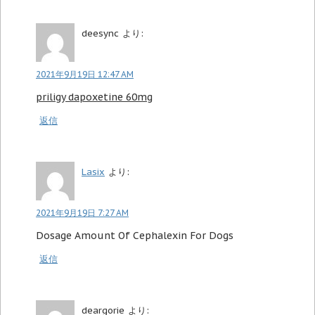
deesync
より:
2021年9月19日 12:47 AM
priligy dapoxetine 60mg
返信
Lasix
より:
2021年9月19日 7:27 AM
Dosage Amount Of Cephalexin For Dogs
返信
deargorie
より: