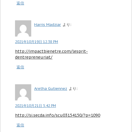
返信
Harris Madziar
より:
2021年10月19日 12:38 PM
http://impactbienetre.com/lesprit-
dentrepreneuriat/
返信
Aretha Gutiennez
より:
2021年10月21日 5:42 PM
http://si.secda.info/scu03154150/?p=1090
返信