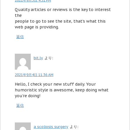
2021年9月3日 4:31 PM
Quality articles or reviews is the key to interest
the
people to go to see the site, that's what this
web page is providing.
返信
bit.ly
より:
2021年9月4日 11:36 AM
Hello, I check your new stuff daily. Your
humoristic style is awesome, keep doing what
you're doing!
返信
a scoliosis surgery
より: