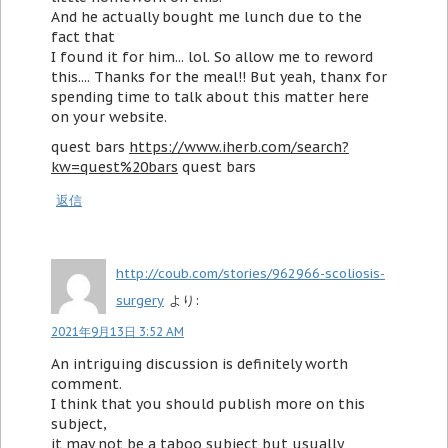
And he actually bought me lunch due to the
fact that
I found it for him... lol. So allow me to reword
this.... Thanks for the meal!! But yeah, thanx for
spending time to talk about this matter here
on your website.
quest bars
https://www.iherb.com/search?
kw=quest%20bars
quest bars
返信
http://coub.com/stories/962966-scoliosis-
surgery
より:
2021年9月13日 3:52 AM
An intriguing discussion is definitely worth
comment.
I think that you should publish more on this
subject,
it may not be a taboo subject but usually