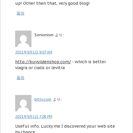
up! Other then that, very good blog!
返信
Sonionism
より:
2021年9月1日 9:07 AM
http://buysildenshop.com/
- which is better
viagra or cialis or levitra
返信
bitly.com
より:
2021年9月1日 7:08 PM
Useful info. Lucky me I discovered your web site
by chance,