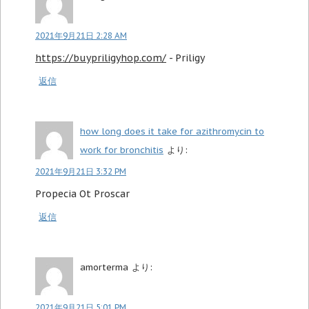
2021年9月21日 2:28 AM
https://buypriligyhop.com/
- Priligy
返信
how long does it take for azithromycin to
work for bronchitis
より:
2021年9月21日 3:32 PM
Propecia Ot Proscar
返信
amorterma
より:
2021年9月21日 5:01 PM