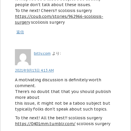
people don't talk about these issues.
To the next! Cheers!! scoliosis surgery
https://coub.com/stories/962966-scoliosis-
surgery
scoliosis surgery
返信
bitly.com
より:
2021年9月13日 4:13 AM
A motivating discussion is definitely worth
comment.
There's no doubt that that you should publish
more about
this issue, it might not be a taboo subject but
typically folks don't speak about such topics.
To the next! All the best!! scoliosis surgery
https://0401mm.tumblr.com/
scoliosis surgery