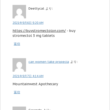
Deettycal
より:
2021年9月6日 9:20 AM
https://buystromectolon.com/
- buy
stromectol 3 mg tablets
返信
can women take propecia
より:
2021年9月7日 4:14 AM
Mountainwest Apothecary
返信