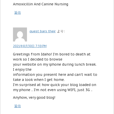
Amoxicillin And Canine Nursing
返信
quest bars their
より:
2021年8月30日 7:59 PM
Greetings from Idaho! I'm bored to death at
work so I decided to browse
your website on my iphone during lunch break.
I enjoy the
information you present here and can't wait to
take a look when I get home.
I'm surprised at how quick your blog loaded on
my phone .. I'm not even using WIFI, just 3G ..
Anyhow, very good blog!
返信