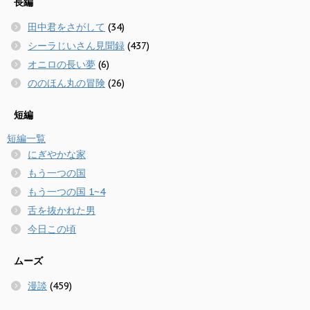
長編
田中君をさがして
(34)
シーラじいさん見聞録
(437)
オニロの長い夢
(6)
ののほん丸の冒険
(26)
短編
短編一覧
にぎやかな家
もう一つの国
もう一つの国 1~4
舌を抜かれた男
今日この頃
ムーズ
漫談
(459)