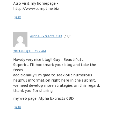
Also visit my homepage -
http://www.comptine.biz
返信
Alpha Extracts CBD
より:
2021年8月1日 7:22 AM
Howdy very nice blog!! Guy .. Beautiful ..
Superb .. I'll bookmark your blog and take the
feeds
additionally?I'm glad to seek out numerous
helpful information right here in the submit,
we need develop more strategies on this regard,
thank you for sharing.
my web page;
Alpha Extracts CBD
返信