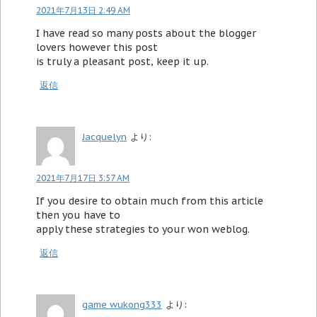
2021年7月13日 2:49 AM
I have read so many posts about the blogger
lovers however this post
is truly a pleasant post, keep it up.
返信
Jacquelyn
より:
2021年7月17日 3:57 AM
If you desire to obtain much from this article
then you have to
apply these strategies to your won weblog.
返信
game wukong333
より: