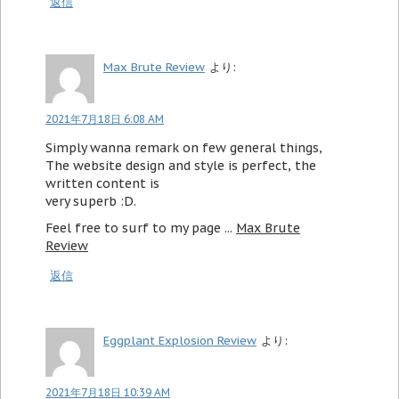
返信
Max Brute Review
より:
2021年7月18日 6:08 AM
Simply wanna remark on few general things,
The website design and style is perfect, the
written content is
very superb :D.
Feel free to surf to my page ...
Max Brute
Review
返信
Eggplant Explosion Review
より:
2021年7月18日 10:39 AM