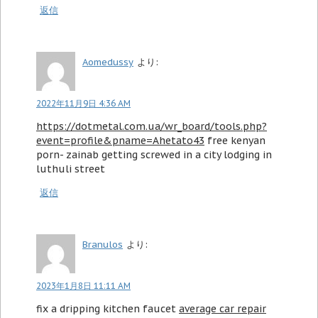
返信
Aomedussy
より:
2022年11月9日 4:36 AM
https://dotmetal.com.ua/wr_board/tools.php?
event=profile&pname=Ahetato43
free kenyan
porn- zainab getting screwed in a city lodging in
luthuli street
返信
Branulos
より:
2023年1月8日 11:11 AM
fix a dripping kitchen faucet
average car repair