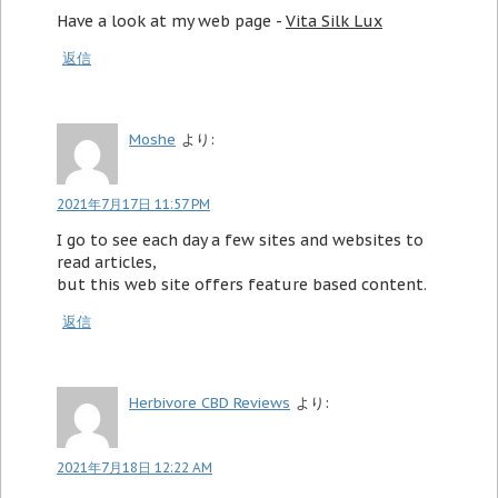
Have a look at my web page -
Vita Silk Lux
返信
Moshe
より:
2021年7月17日 11:57 PM
I go to see each day a few sites and websites to
read articles,
but this web site offers feature based content.
返信
Herbivore CBD Reviews
より:
2021年7月18日 12:22 AM