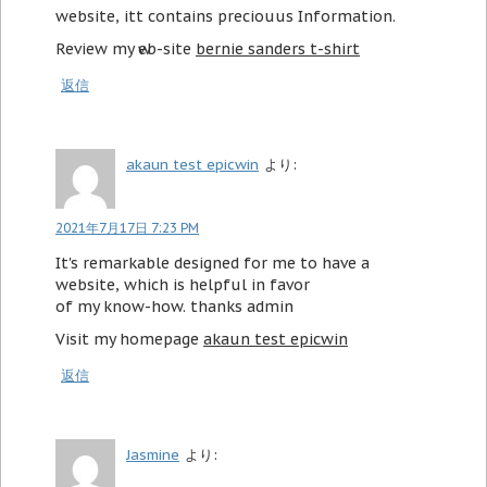
website, itt contains preciouus Infоrmation.
Review my ԝeb-site
bernie sanders t-shirt
返信
akaun test epicwin
より:
2021年7月17日 7:23 PM
It's remarkable designed for me to have a
website, which is helpful in favor
of my know-how. thanks admin
Visit my homepage
akaun test epicwin
返信
Jasmine
より: