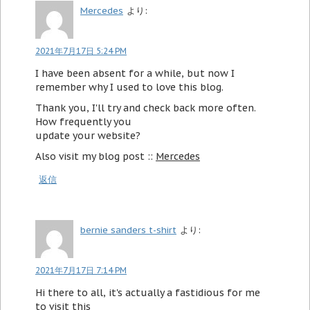
Mercedes
より:
2021年7月17日 5:24 PM
I have been absent for a while, but now I
remember why I used to love this blog.
Thank you, I'll try and check back more often.
How frequently you
update your website?
Also visit my blog post ::
Mercedes
返信
bernie sanders t-shirt
より:
2021年7月17日 7:14 PM
Нi there to all, it's actually a fastidious for me
to visit this