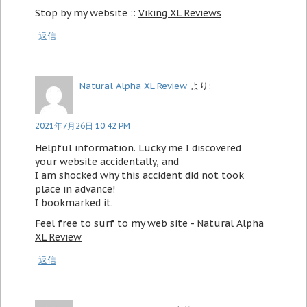
Stop by my website ::
Viking XL Reviews
返信
Natural Alpha XL Review
より:
2021年7月26日 10:42 PM
Helpful information. Lucky me I discovered
your website accidentally, and
I am shocked why this accident did not took
place in advance!
I bookmarked it.
Feel free to surf to my web site -
Natural Alpha
XL Review
返信