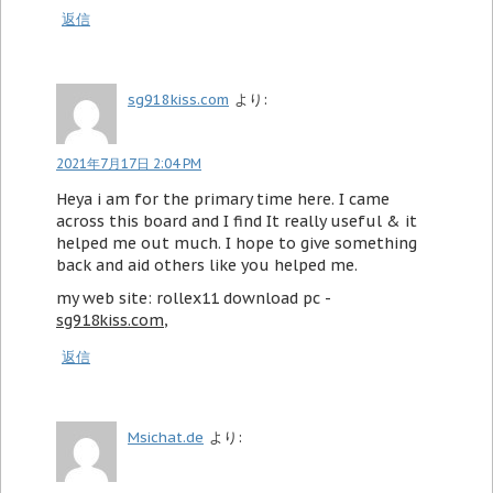
返信
sg918kiss.com
より:
2021年7月17日 2:04 PM
Heya i am for the primary time here. I came
across this board and I find It really useful & it
helped me out much. I hope to give something
back and aid others like you helped me.
my web site: rollex11 download pc -
sg918kiss.com
,
返信
Msichat.de
より: