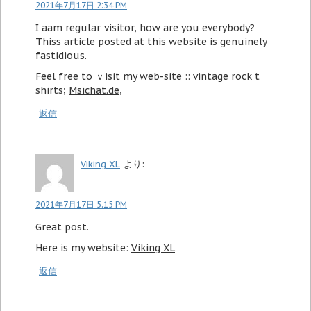
2021年7月17日 2:34 PM
I aam regulaг visitor, how are you everybody?
Thiss article posted at this website is genuinely
fastidious.
Fееl free to ｖisit my web-site :: vintage rock t
shirts;
Msichat.de
,
返信
Viking XL
より:
2021年7月17日 5:15 PM
Great post.
Here is my website:
Viking XL
返信