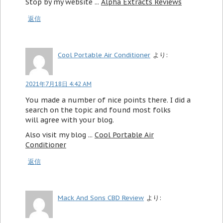
Stop by my website ...
Alpha Extracts Reviews
返信
Cool Portable Air Conditioner
より:
2021年7月18日 4:42 AM
You made a number of nice points there. I did a
search on the topic and found most folks
will agree with your blog.
Also visit my blog ...
Cool Portable Air
Conditioner
返信
Mack And Sons CBD Review
より: