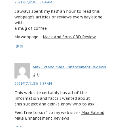
2021年7月18日 5:04 AM
I always spent my half an hour to read this
webpage's articles or reviews every day along
with
a mug of coffee.
My webpage ::
Mack And Sons CBD Review
返信
Max Extend Male Enhancement Reviews
より:
2021年7月18日 5:57 AM
This web site certainly has all of the
information and facts I wanted about
this subject and didn?t know who to ask.
Feel free to surf to my web site -
Max Extend
Male Enhancement Reviews