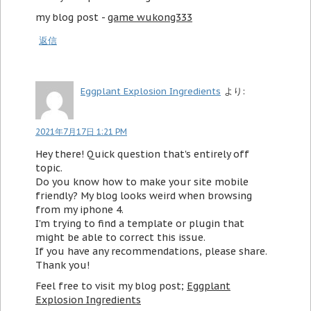
my blog post -
game wukong333
返信
Eggplant Explosion Ingredients
より:
2021年7月17日 1:21 PM
Hey there! Quick question that's entirely off
topic.
Do you know how to make your site mobile
friendly? My blog looks weird when browsing
from my iphone 4.
I'm trying to find a template or plugin that
might be able to correct this issue.
If you have any recommendations, please share.
Thank you!
Feel free to visit my blog post;
Eggplant
Explosion Ingredients