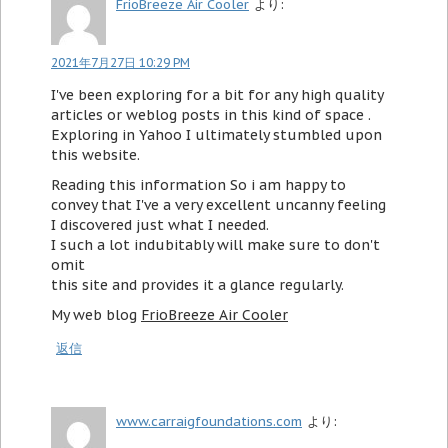
FrioBreeze Air Cooler
より:
2021年7月27日 10:29 PM
I've been exploring for a bit for any high quality
articles or weblog posts in this kind of space .
Exploring in Yahoo I ultimately stumbled upon
this website.
Reading this information So i am happy to
convey that I've a very excellent uncanny feeling
I discovered just what I needed.
I such a lot indubitably will make sure to don't
omit
this site and provides it a glance regularly.
My web blog
FrioBreeze Air Cooler
返信
www.carraigfoundations.com
より: