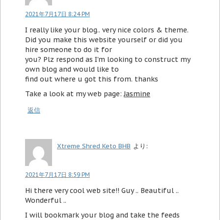
2021年7月17日 8:24 PM
I really like your blog.. very nice colors & theme.
Did you make this website yourself or did you
hire someone to do it for
you? Plz respond as I'm looking to construct my
own blog and would like to
find out where u got this from. thanks
Take a look at my web page:
Jasmine
返信
Xtreme Shred Keto BHB
より:
2021年7月17日 8:59 PM
Hi there very cool web site!! Guy .. Beautiful ..
Wonderful ..
I will bookmark your blog and take the feeds