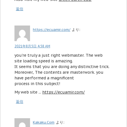
返信
https://ecuamir.com/
より:
2021年8月5日 4:58 AM
you're truly a just right webmaster. The web
site loading speed is amazing.
It seems that you are doing any distinctive trick.
Moreover, The contents are masterwork. you
have performed a magnificent
process in this subject!
My web site ...
https://ecuamir.com/
返信
Kakaku.Com
より: