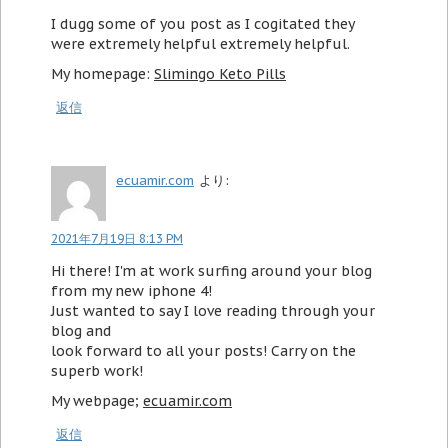
I dugg some of you post as I cogitated they
were extremely helpful extremely helpful.
My homepage:
Slimingo Keto Pills
返信
ecuamir.com
より:
2021年7月19日 8:13 PM
Hi there! I'm at work surfing around your blog
from my new iphone 4!
Just wanted to say I love reading through your
blog and
look forward to all your posts! Carry on the
superb work!
My webpage;
ecuamir.com
返信